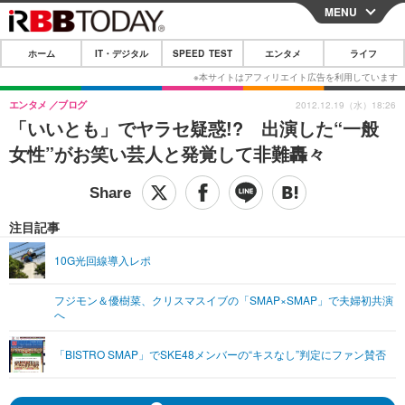
MENU
CLOSE
ホーム
IT・デジタル
SPEED TEST
エンタメ
ライフ
ホーム
IT・デジタル
エンタメ
ブログ
2012.12.19（水）18:26
「いいとも」でヤラセ疑惑!? 出演した“一般
IT・デジタルTOP
スマートフォン
SPEED TEST
女性”がお笑い芸人と発覚して非難轟々
ネタ
ガジェット・ツール
エンタメ
ショッピング
その他
エンタメTOP
映画・ドラマ
ライフ
注目記事
韓流・K-POP
韓国・芸能
ライフTOP
グルメ
リリース一覧
10G光回線導入レポ
音楽
スポーツ
ペット
ショッピング
プッシュ通知の停止方法
フジモン＆優樹菜、クリスマスイブの「SMAP×SMAP」で夫婦初共演
へ
グラビア
ブログ
その他
ショッピング
その他
「BISTRO SMAP」でSKE48メンバーの“キスなし”判定にファン賛否