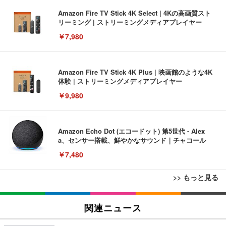
Amazon Fire TV Stick 4K Select | 4Kの高画質スト
リーミング | ストリーミングメディアプレイヤー
￥7,980
Amazon Fire TV Stick 4K Plus | 映画館のような4K
体験 | ストリーミングメディアプレイヤー
￥9,980
Amazon Echo Dot (エコードット) 第5世代 - Alex
a、センサー搭載、鮮やかなサウンド｜チャコール
￥7,480
>> もっと見る
[EdoErgo] オフィスチェア 椅子 テレワーク 疲れな
EIZO ビジネス向けプレミアムモニター | FlexScan
Amazonベーシック ペットシーツ 薄型 レギュラー 1
い 跳ね上げ式アームレスト コンパクト 約105度ロッ
EV3240X-WT | 31.5型4K UHD・USB Type-C・ホワ
関連ニュース
回使い捨て 無香料 ホワイト 300枚
キング pc 事務椅子 360度回転 座面昇降 強化ナイロ
イト
ン樹脂ベース 通気性メッシュ 在宅ワーク H-WY01
￥3,373