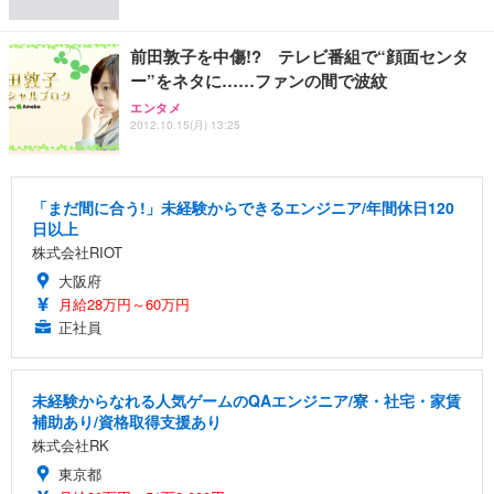
ト 幅52×奥行58.5×高さ84～96cm テレワーク 在宅
像低減 (3年保証 | 輝点保証 | 日本メーカー)
￥3,731
￥4,139
￥34,980
勤務 ブラック
前田敦子を中傷!? テレビ番組で“顔面センタ
ー”をネタに……ファンの間で波紋
エンタメ
2012.10.15(月) 13:25
「まだ間に合う!」未経験からできるエンジニア/年間休日120
日以上
株式会社RIOT
大阪府
月給28万円～60万円
正社員
未経験からなれる人気ゲームのQAエンジニア/寮・社宅・家賃
補助あり/資格取得支援あり
株式会社RK
東京都