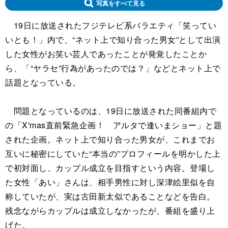
写真をすべて見る
19日に放送されたフジテレビ系バラエティ「笑ってい
いとも！」内で、“ネット上で知り合った男女”として出演
した女性がお笑い芸人であったことが発覚したことか
ら、「“ヤラセ”行為があったのでは？」などとネット上で
話題となっている。
問題となっているのは、19日に放送された同番組内で
の「X'mas直前緊急企画！ アルタで逢いまショー」と題
された企画。ネット上で知り合った男女が、これまでお
互いに秘密にしていた“本当の”プロフィールを明かした上
で初対面し、カップル成立を目指すという内容。登場し
た女性「あい」さんは、相手男性に対し深津絵里似を自
称していたが、実は古田新太似であることなどを告白。
残念ながらカップルは成立しなかったが、番組を盛り上
げた。