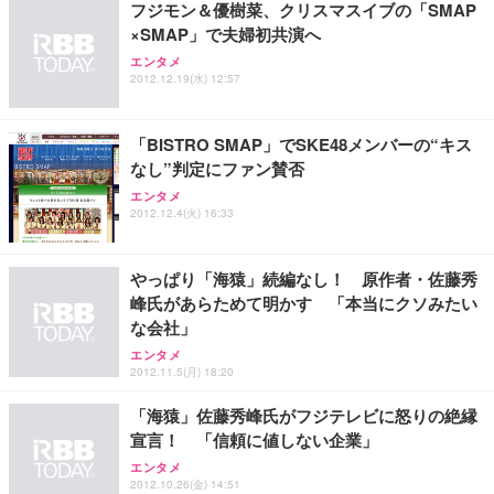
￥5,699
￥105,595
フジモン＆優樹菜、クリスマスイブの「SMAP
(黒網+黒枠+黒足)
×SMAP」で夫婦初共演へ
エンタメ
EIZO ビジネス向けプレミアムモニター | FlexScan
SIHOO B100 オフィスチェア／デスクチェア メッシ
Amazonベーシック ペットシーツ 厚型 ワイド 42枚
2012.12.19(水) 12:57
EV2740X-WT | 27.0型4K UHD・USB Type-C・ホワ
ュチェア 人間工学 疲れない ブラック
x2袋(84枚) ホワイト(吸収面:ライトブルー)
イト
￥27,999
￥3,234
￥109,572
「BISTRO SMAP」でSKE48メンバーの“キス
なし”判定にファン賛否
Sezlife オフィスチェア デスクチェア 疲れない テレ
エンタメ
【純正品】27"ゲーミングモニター DualSense 充電
ネオ・ルーライフ ネオ・オムツ L 中型犬用 26枚入
ワーク チェア 強化バックレスト 30度ロッキング機
2012.12.4(火) 16:33
フック付き（CFI-ZDM1J）
り 単品
能 人間工学 椅子 腰サポート 90度跳ね上げ式アーム
レスト 3Dヘッドレスト ハンガー付き 高反発クッシ
￥49,979
￥1,800
￥7,680
ョン PCチェア 通気性メッシュ ゲーミング/勉強/事
やっぱり「海猿」続編なし！ 原作者・佐藤秀
務用 おしゃれ パソコンチェア (ブラック)
峰氏があらためて明かす 「本当にクソみたい
Sezlife オフィスチェア デスクチェア 疲れない テレ
【整備済み品】Dell E2724HS 27インチ 液晶モニタ
Smart Basic(スマートベーシック) 【Amazon.co.jp
な会社」
ワーク チェア 強化バックレスト 30度ロッキング機
ー フルHD（1920×1080）VA 非光沢 HDMI/DisplayP
限定】 Smart Basic アイリスオーヤマ ペットシーツ
エンタメ
能 人間工学 椅子 腰サポート 90度跳ね上げ式アーム
ort/VGA スピーカー内蔵 高さ調整 スイベル VESA対
超厚型 お徳用 ワイド 100枚入 (x 1) (ケース販売)
2012.11.5(月) 18:20
レスト 3Dヘッドレスト ハンガー付き 高反発クッシ
応 ComfortView ビジネス向け
￥7,680
￥15,800
￥3,670
ョン PCチェア 通気性メッシュ ゲーミング/勉強/事
「海猿」佐藤秀峰氏がフジテレビに怒りの絶縁
務用 おしゃれ パソコンチェア (ホワイト)
宣言！ 「信頼に値しない企業」
ANDWINT オフィスチェア デスクチェア 肘なし メ
【MiniLED/24.5inch/280Hz/FHD】GRAPHT THE S
アイリスオーヤマ ペットシーツ 超厚型 お徳用 レギ
エンタメ
ッシュ 通気性 ランバーサポート付き 腰サポート ガ
HOOTER Gaming Monitor 24” Essential ゲーミン
ュラー 200枚入【Amazon.co.jp限定】
2012.10.26(金) 14:51
ス圧無段階昇降 360度回転 キャスター付き コンパク
グモニター QD 24.5インチ 1ms FHD 量子ドット 残