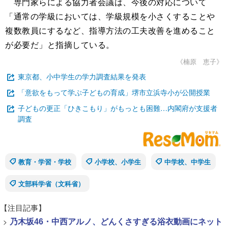
専門家らによる協力者会議は、今後の対応について
「通常の学級においては、学級規模を小さくすることや
複数教員にするなど、指導方法の工夫改善を進めること
が必要だ」と指摘している。
《楠原 恵子》
東京都、小中学生の学力調査結果を発表
「意欲をもって学ぶ子どもの育成」堺市立浜寺小が公開授業
子どもの更正「ひきこもり」がもっとも困難…内閣府が支援者
調査
教育・学習・学校
小学校、小学生
中学校、中学生
文部科学省（文科省）
【注目記事】
>
乃木坂46・中西アルノ、どんくさすぎる浴衣動画にネット