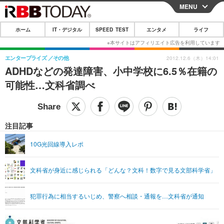
MENU
CLOSE
ホーム
IT・デジタル
SPEED TEST
エンタメ
ライフ
ホーム
IT・デジタル
エンタープライズ
その他
2012.12.6（木）14:01
ADHDなどの発達障害、小中学校に6.5％在籍の
IT・デジタルTOP
スマートフォン
SPEED TEST
可能性…文科省調べ
ネタ
ガジェット・ツール
エンタメ
ショッピング
その他
エンタメTOP
映画・ドラマ
ライフ
注目記事
韓流・K-POP
韓国・芸能
ライフTOP
グルメ
リリース一覧
10G光回線導入レポ
音楽
スポーツ
ペット
ショッピング
プッシュ通知の停止方法
文科省が身近に感じられる「どんな？文科！数字で見る文部科学省」
グラビア
ブログ
その他
ショッピング
その他
犯罪行為に相当するいじめ、警察へ相談・通報を…文科省が通知