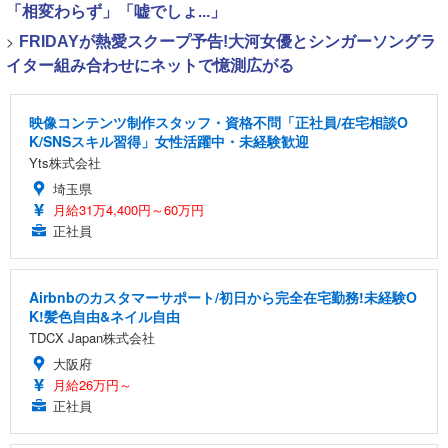
「相変わらず」「嘘でしょ...」
>
FRIDAYが熱愛スクープ予告!大河女優とシンガーソングラ
イター組み合わせにネットで憶測広がる
映像コンテンツ制作スタッフ・資格不問「正社員/在宅相談O
K/SNSスキル習得」女性活躍中・未経験歓迎
Yts株式会社
埼玉県
月給31万4,400円～60万円
正社員
Airbnbのカスタマーサポート/初日から完全在宅勤務!未経験O
K!髪色自由&ネイル自由
TDCX Japan株式会社
大阪府
月給26万円～
正社員