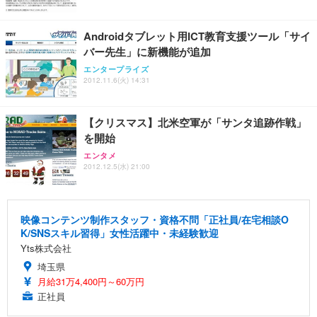
レスト 3Dヘッドレスト ハンガー付き 高反発クッシ
応 ComfortView ビジネス向け
￥7,680
￥15,800
￥3,670
ョン PCチェア 通気性メッシュ ゲーミング/勉強/事
Androidタブレット用ICT教育支援ツール「サイ
務用 おしゃれ パソコンチェア (ホワイト)
バー先生」に新機能が追加
ANDWINT オフィスチェア デスクチェア 肘なし メ
【MiniLED/24.5inch/280Hz/FHD】GRAPHT THE S
アイリスオーヤマ ペットシーツ 超厚型 お徳用 レギ
ッシュ 通気性 ランバーサポート付き 腰サポート ガ
HOOTER Gaming Monitor 24” Essential ゲーミン
エンタープライズ
ュラー 200枚入【Amazon.co.jp限定】
ス圧無段階昇降 360度回転 キャスター付き コンパク
グモニター QD 24.5インチ 1ms FHD 量子ドット 残
2012.11.6(火) 14:31
ト 幅52×奥行58.5×高さ84～96cm テレワーク 在宅
像低減 (3年保証 | 輝点保証 | 日本メーカー)
￥3,731
￥4,139
￥34,980
勤務 ブラック
【クリスマス】北米空軍が「サンタ追跡作戦」
を開始
エンタメ
2012.12.5(水) 21:00
映像コンテンツ制作スタッフ・資格不問「正社員/在宅相談O
K/SNSスキル習得」女性活躍中・未経験歓迎
Yts株式会社
埼玉県
月給31万4,400円～60万円
正社員