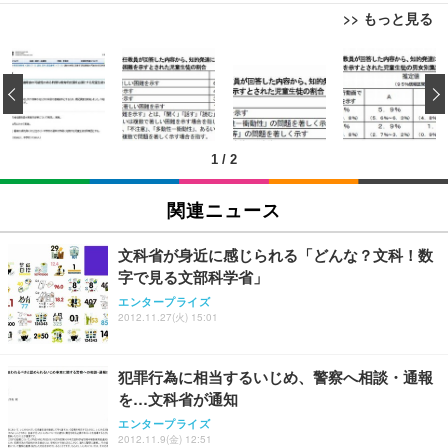
>> もっと見る
[EdoErgo] オフィスチェア 椅子 テレワーク 疲れな
EIZO ビジネス向けプレミアムモニター | FlexScan
Amazonベーシック ペットシーツ 薄型 レギュラー 1
い 跳ね上げ式アームレスト コンパクト 約105度ロッ
EV3240X-WT | 31.5型4K UHD・USB Type-C・ホワ
‹
回使い捨て 無香料 ホワイト 300枚
キング pc 事務椅子 360度回転 座面昇降 強化ナイロ
イト
ン樹脂ベース 通気性メッシュ 在宅ワーク H-WY01
￥3,373
￥5,699
￥105,595
(黒網+黒枠+黒足)
1
/
2
EIZO ビジネス向けプレミアムモニター | FlexScan
SIHOO B100 オフィスチェア／デスクチェア メッシ
Amazonベーシック ペットシーツ 厚型 ワイド 42枚
EV2740X-WT | 27.0型4K UHD・USB Type-C・ホワ
ュチェア 人間工学 疲れない ブラック
x2袋(84枚) ホワイト(吸収面:ライトブルー)
関連ニュース
イト
￥27,999
￥3,234
￥109,572
文科省が身近に感じられる「どんな？文科！数
字で見る文部科学省」
Sezlife オフィスチェア デスクチェア 疲れない テレ
【純正品】27"ゲーミングモニター DualSense 充電
ネオ・ルーライフ ネオ・オムツ L 中型犬用 26枚入
エンタープライズ
ワーク チェア 強化バックレスト 30度ロッキング機
2012.11.27(火) 15:01
フック付き（CFI-ZDM1J）
り 単品
能 人間工学 椅子 腰サポート 90度跳ね上げ式アーム
レスト 3Dヘッドレスト ハンガー付き 高反発クッシ
￥49,979
￥1,800
￥7,680
ョン PCチェア 通気性メッシュ ゲーミング/勉強/事
犯罪行為に相当するいじめ、警察へ相談・通報
務用 おしゃれ パソコンチェア (ブラック)
を…文科省が通知
Sezlife オフィスチェア デスクチェア 疲れない テレ
【整備済み品】Dell E2724HS 27インチ 液晶モニタ
Smart Basic(スマートベーシック) 【Amazon.co.jp
エンタープライズ
ワーク チェア 強化バックレスト 30度ロッキング機
ー フルHD（1920×1080）VA 非光沢 HDMI/DisplayP
限定】 Smart Basic アイリスオーヤマ ペットシーツ
2012.11.9(金) 12:51
能 人間工学 椅子 腰サポート 90度跳ね上げ式アーム
ort/VGA スピーカー内蔵 高さ調整 スイベル VESA対
超厚型 お徳用 ワイド 100枚入 (x 1) (ケース販売)