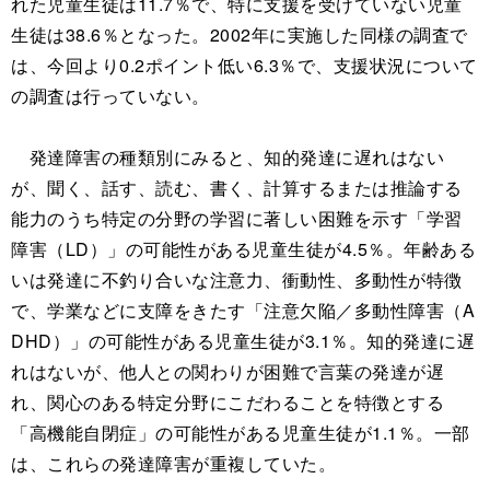
れた児童生徒は11.7％で、特に支援を受けていない児童
生徒は38.6％となった。2002年に実施した同様の調査で
は、今回より0.2ポイント低い6.3％で、支援状況について
の調査は行っていない。
発達障害の種類別にみると、知的発達に遅れはない
が、聞く、話す、読む、書く、計算するまたは推論する
能力のうち特定の分野の学習に著しい困難を示す「学習
障害（LD）」の可能性がある児童生徒が4.5％。年齢ある
いは発達に不釣り合いな注意力、衝動性、多動性が特徴
で、学業などに支障をきたす「注意欠陥／多動性障害（A
DHD）」の可能性がある児童生徒が3.1％。知的発達に遅
れはないが、他人との関わりが困難で言葉の発達が遅
れ、関心のある特定分野にこだわることを特徴とする
「高機能自閉症」の可能性がある児童生徒が1.1％。一部
は、これらの発達障害が重複していた。