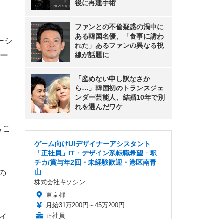
後に再建手術
ファンとの不倫疑惑の渦中に
ある韓国名優、「食事に誘わ
ーシ
れた」あるファンの異なる視
ー
線が話題に
「産めない申し訳なさか
ら…」韓国初のトランスジェ
ンダー芸能人、結婚10年で別
れを選んだワケ
るこ
ゲーム向けUIデザイナーアシスタント
「正社員」IT・デザイン系転職希望・駅
チカ/賞与年2回・未経験歓迎・港区南青
山
の
株式会社キソシン
東京都
月給31万200円～45万200円
正社員
イ