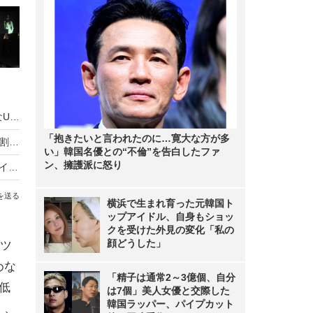
ソニー、新型VAIOのメール登録を開始――新たなUMPCを近日発売？
「抱きたいと言われたのに…寛大な方が多
タブレットPCにもなる「viliv S10 Blade」に特別割引キャンペーン
い」韓国名優との“不倫”を告白したファ
ン、擁護派に怒り
重さ799g、回転式7型液晶を備えたウルトラモバイルPC
を送る
横浜で生まれ育った元韓国ト
ップアイドル、自身もショッ
クを受けた外見の変化「私の
顔どうした」
ツ
めな
「精子は通常2～3億個、自分
低
は7個」美人女優と交際した
韓国ラッパー、パイプカット
く、