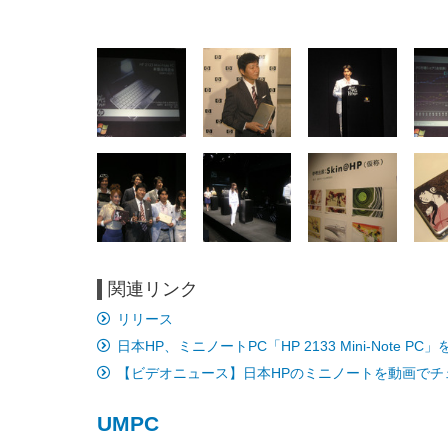
EIZO ビジネス向けプレミア
EIZO ビジネス向けプレミア
【純
[EdoErgo] オフィスチェア 椅
Amazonベーシック ペットシ
SIHOO B100 オフィスチェア
Amazonベーシック ペットシ
ムモニター | FlexScan
ムモニター | FlexScan
ニタ
子 テレワーク 疲れない 跳ね
ーツ 薄型 レギュラー 1回使い
／デスクチェア メッシュチェ
ーツ 厚型 ワイド 42枚x2袋(84
EV3240X-WT | 31.5型4K
EV2740X-WT | 27.0型4K
ク付
上げ式アームレスト コンパク
捨て 無香料 ホワイト 300枚
ア 人間工学 疲れない ブラッ
枚) ホワイト(吸収面:ライトブ
UHD・USB Type-C・ホワイ
UHD・USB Type-C・ホワイ
ト 約105度ロッキング pc 事務
￥105,595
￥109,572
ク
ルー)
￥4
ト
ト
￥5,699
￥3,373
￥27,999
￥3,234
椅子 360度回転 座面昇降 強化
ナイロン樹脂ベース 通気性メ
関連リンク
ッシュ 在宅ワーク H-
WY01(黒網+黒枠+黒足)
リリース
日本HP、ミニノートPC「HP 2133 Mini-Note PC
【ビデオニュース】日本HPのミニノートを動画でチ
UMPC