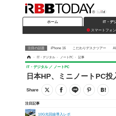
ホーム
IT・デ
スマートフォ
注目の話題
iPhone 16
こだわりデスクツアー
A
ホーム
›
IT・デジタル
›
ノートPC
›
記事
IT・デジタル
ノートPC
日本HP、ミニノートPC
注目記事
10G光回線導入レポ