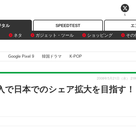
X
ジタル
SPEEDTEST
エ
ン
ネタ
ガジェット・ツール
ショッピング
その
I
Google Pixel 9
韓国ドラマ
K-POP
2008年5月21日（水） 21
投入で日本でのシェア拡大を目指す！