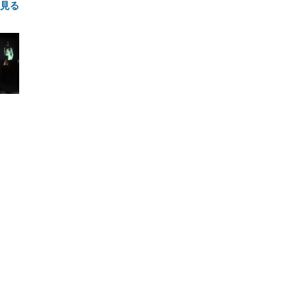
と見る
FHD】
ェ
ット
 メ
レギ
 ゲ
ーサ
ンチ
 ガ
 (3
回
ー)
ンパ
高さ
 在