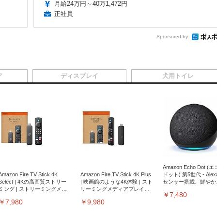
月給24万円～40万1,472円
正社員
Sponsored by
ア
ディスプレイ
犬用トイレ
Amazon Echo Dot (
Amazon Fire TV Stick 4K
Amazon Fire TV Stick 4K Plus
ドット) 第5世代 - Ale
Select | 4Kの高画質ストリー
| 映画館のような4K体験 | スト
センサー搭載、鮮やか
ミング | ストリーミングメデ
リーミングメディアプレイヤ
サウンド｜チャコール
￥7,480
ィアプレイヤー
ー
￥7,980
￥9,980