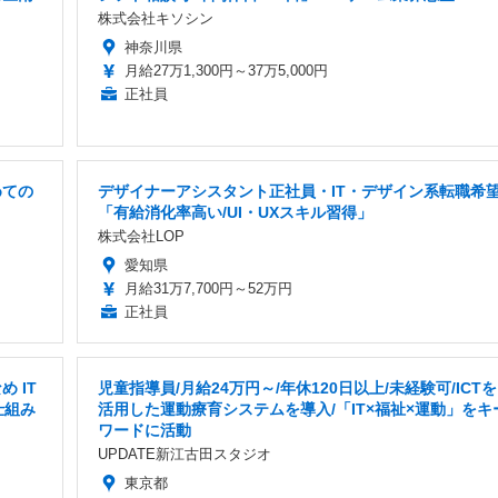
株式会社キソシン
神奈川県
月給27万1,300円～37万5,000円
正社員
めての
デザイナーアシスタント正社員・IT・デザイン系転職希
「有給消化率高い/UI・UXスキル習得」
株式会社LOP
愛知県
月給31万7,700円～52万円
正社員
 IT
児童指導員/月給24万円～/年休120日以上/未経験可/ICTを
仕組み
活用した運動療育システムを導入/「IT×福祉×運動」をキ
ワードに活動
UPDATE新江古田スタジオ
東京都