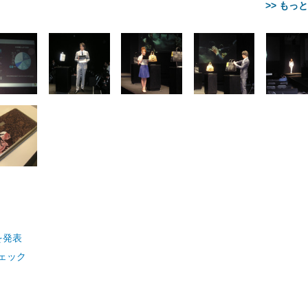
>> もっ
【整備済み品】Dell
【MiniLED/24.5inch/280Hz/
正品】27"ゲーミングモ
ANDWINT オフィスチ
アイリスオーヤマ ペ
Sezlife オフィスチェア デスク
ネオ・ルーライフ ネオ・オム
E2724HS 27インチ 液晶モ
Sezlife オフィスチェア デスク
Smart Basic(スマートベーシ
GRAPHT THE SHOOTER
ー DualSense 充電フッ
ア デスクチェア 肘なし
シーツ 超厚型 お徳用 
チェア 疲れない テレワーク
ツ L 中型犬用 26枚入り 単品
ニター フル
チェア 疲れない テレワーク
ック) 【Amazon.co.jp限定】
Gaming Monitor 24” Essential
き（CFI-ZDM1J）
ッシュ 通気性 ランバ
ュラー 200枚入
チェア 強化バックレスト 30
HD（1920×1080）VA 非光
チェア 強化バックレスト 30度
Smart Basic アイリスオーヤマ
ーミングモニター QD 24.5イ
ポート付き 腰サポート
【Amazon.co.jp限定】
￥1,800
￥15,800
￥34,980
9,979
度ロッキング機能 人間工学 椅
沢 HDMI/DisplayPort/VGA
ロッキング機能 人間工学 椅子
ペットシーツ 超厚型 お徳用
￥4,139
￥3,731
1ms FHD 量子ドット 残像低減
ス圧無段階昇降 360度
￥7,680
￥7,680
￥3,670
子 腰サポート 90度跳ね上げ
スピーカー内蔵 高さ調整 ス
腰サポート 90度跳ね上げ式ア
ワイド 100枚入 (x 1) (ケース
年保証 | 輝点保証 | 日本メーカ
転 キャスター付き コ
式アームレスト 3Dヘッドレス
イベル VESA対応
ームレスト 3Dヘッドレスト
販売)
クト 幅52×奥行58.5×
ト ハンガー付き 高反発クッシ
ComfortView ビジネス向け
ハンガー付き 高反発クッショ
84～96cm テレワーク
ョン PCチェア 通気性メッシ
ン PCチェア 通気性メッシュ
宅勤務 ブラック
ュ ゲーミング/勉強/事務用 お
ゲーミング/勉強/事務用 おし
しゃれ パソコンチェア (ブラ
ゃれ パソコンチェア (ホワイ
」を発表
ック)
ト)
ェック