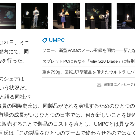
UMPC
21日、ミニ
表。都内にて、同
会を行った。
のシェアは
編集部にメッセージ
という状況だ。
と語る同社パ
役員の岡隆史氏は、同製品がそれを実現するためのひとつの
C市場の成長がいまひとつの日本では、何か新しいことを始
販売することで製品のコストを落とし、UMPCとは異なる
。同氏は「この製品をひとつのブームで終わらせるのではな