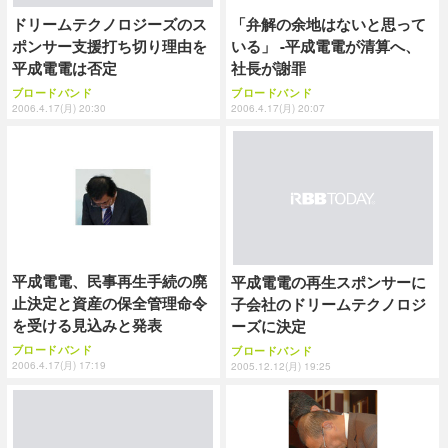
「弁解の余地はないと思って
ドリームテクノロジーズのス
いる」 -平成電電が清算へ、
ポンサー支援打ち切り理由を
社長が謝罪
平成電電は否定
ブロードバンド
ブロードバンド
2006.4.17(月) 20:07
2006.4.17(月) 20:30
平成電電、民事再生手続の廃
平成電電の再生スポンサーに
止決定と資産の保全管理命令
子会社のドリームテクノロジ
を受ける見込みと発表
ーズに決定
ブロードバンド
ブロードバンド
2006.4.17(月) 17:19
2005.12.12(月) 19:25