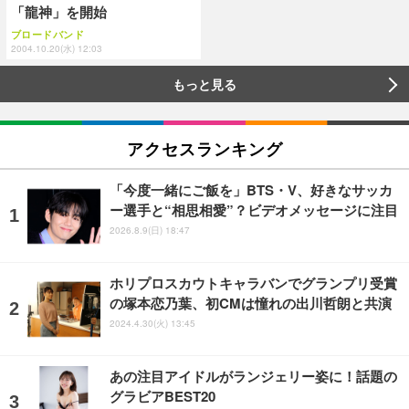
「龍神」を開始
ブロードバンド
2004.10.20(水) 12:03
もっと見る
アクセスランキング
「今度一緒にご飯を」BTS・V、好きなサッカ
ー選手と“相思相愛”？ビデオメッセージに注目
2026.8.9(日) 18:47
ホリプロスカウトキャラバンでグランプリ受賞
の塚本恋乃葉、初CMは憧れの出川哲朗と共演
2024.4.30(火) 13:45
あの注目アイドルがランジェリー姿に！話題の
グラビアBEST20