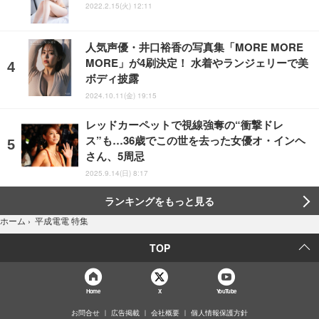
2022.2.15(火) 12:11
人気声優・井口裕香の写真集「MORE MORE
MORE」が4刷決定！ 水着やランジェリーで美
ボディ披露
2024.10.11(金) 19:15
レッドカーペットで視線強奪の“衝撃ドレ
ス”も…36歳でこの世を去った女優オ・インヘ
さん、5周忌
2025.9.14(日) 8:17
ランキングをもっと見る
平成電電 特集
ホーム
›
TOP
Home
X
YouTube
お問合せ
広告掲載
会社概要
個人情報保護方針