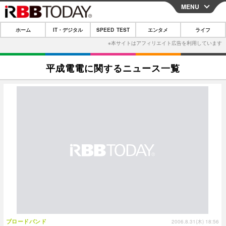
MENU
CLOSE
ホーム
IT・デジタル
SPEED TEST
エンタメ
ライフ
ホーム
IT・デジタル
平成電電に関するニュース一覧
IT・デジタルTOP
スマートフォン
SPEED TEST
ネタ
ガジェット・ツール
エンタメ
ショッピング
その他
エンタメTOP
映画・ドラマ
ライフ
韓流・K-POP
韓国・芸能
ライフTOP
グルメ
リリース一覧
音楽
スポーツ
ペット
ショッピング
プッシュ通知の停止方法
グラビア
ブログ
その他
ショッピング
その他
ブロードバンド
2006.8.31(木) 18:56