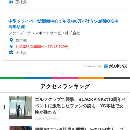
正社員
中型ドライバー/近距離中心で年収490万が叶う/未経験OK/中
高年活躍
ファイズトランスポートサービス株式会社
東京都
月給32万3,900円～37万8,600円
正社員
Sponsored by
アクセスランキング
ゴルフクラブで襲撃、BLACKPINKの10周年イ
ベントに激怒したファンの説も…YG本社で女
性が暴れる
2026.8.7(金) 10:47
韓国YGエンタ社屋を襲撃したのは日本人…ゴ