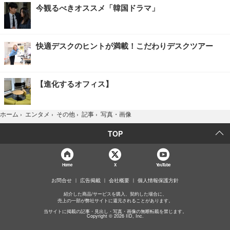
今観るべきオススメ「韓国ドラマ」
快適デスクのヒントが満載！こだわりデスクツアー
【進化するオフィス】
写真・画像
ホーム
›
エンタメ
›
その他
›
記事
›
TOP
Home
X
YouTube
お問合せ
広告掲載
会社概要
個人情報保護方針
紹介した商品/サービスを購入、契約した場合に、
売上の一部が弊社サイトに還元されることがあります。
当サイトに掲載の記事・見出し・写真・画像の無断転載を禁じます。
Copyright © 2026 IID, Inc.