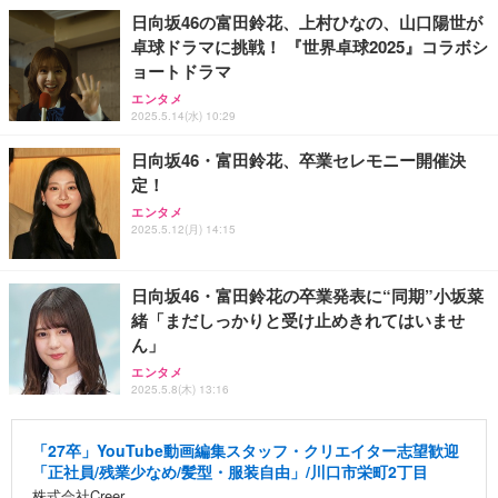
日向坂46の富田鈴花、上村ひなの、山口陽世が
卓球ドラマに挑戦！ 『世界卓球2025』コラボシ
ョートドラマ
エンタメ
2025.5.14(水) 10:29
日向坂46・富田鈴花、卒業セレモニー開催決
定！
エンタメ
2025.5.12(月) 14:15
日向坂46・富田鈴花の卒業発表に“同期”小坂菜
緒「まだしっかりと受け止めきれてはいませ
ん」
エンタメ
2025.5.8(木) 13:16
「27卒」YouTube動画編集スタッフ・クリエイター志望歓迎
「正社員/残業少なめ/髪型・服装自由」/川口市栄町2丁目
株式会社Creer