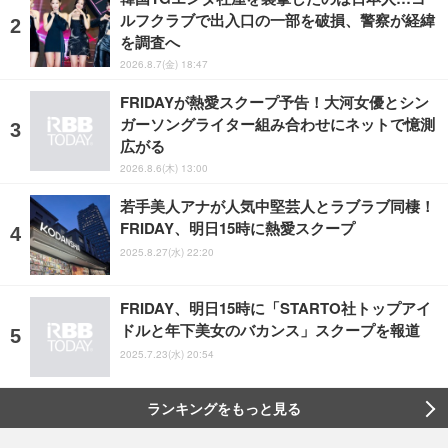
ルフクラブで出入口の一部を破損、警察が経緯
を調査へ
2026.8.7(金) 18:47
FRIDAYが熱愛スクープ予告！大河女優とシン
ガーソングライター組み合わせにネットで憶測
広がる
2026.8.6(木) 13:00
若手美人アナが人気中堅芸人とラブラブ同棲！
FRIDAY、明日15時に熱愛スクープ
2025.8.27(水) 22:20
FRIDAY、明日15時に「STARTO社トップアイ
ドルと年下美女のバカンス」スクープを報道
2025.7.23(水) 20:54
ランキングをもっと見る