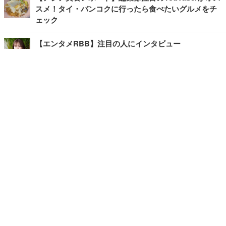
スメ！タイ・バンコクに行ったら食べたいグルメをチ
ェック
【エンタメRBB】注目の人にインタビュー
【坂道グループニュース】ーエンタメRBBー
今観るべきオススメ「韓国ドラマ」
快適デスクのヒントが満載！こだわりデスクツアー
【進化するオフィス】
写真・画像
ホーム
›
ライフ
›
グルメ
›
記事
›