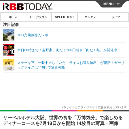
MENU
CLOSE
ホーム
IT・デジタル
SPEED TEST
エンタメ
ライフ
ホーム
注目記事
IT・デジタル
10G光回線導入レポ
IT・デジタルTOP
スマートフォン
SPEED TEST
本日20時まで！吉野家、肉だく100円引き「肉だく祭」が開催中！
ネタ
ガジェット・ツール
エンタメ
ステーキ宮、一時中止していた「ライスお替り無料」が復活！ガーリ
ショッピング
その他
ックライスは110円で変更可能
エンタメTOP
映画・ドラマ
ライフ
韓流・K-POP
韓国・芸能
ライフTOP
グルメ
リリース一覧
音楽
スポーツ
ペット
ショッピング
プッシュ通知の停止方法
グラビア
ブログ
その他
ショッピング
その他
リーベルホテル大阪、世界の食を「万博気分」で楽しめる
ディナーコースを7月18日から開始 14枚目の写真・画像