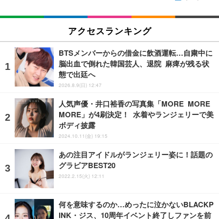
アクセスランキング
BTSメンバーからの借金に飲酒運転…自粛中に
脳出血で倒れた韓国芸人、退院 麻痺が残る状
態で出廷へ
2026.8.9(日) 12:47
人気声優・井口裕香の写真集「MORE MORE
MORE」が4刷決定！ 水着やランジェリーで美
ボディ披露
2024.10.11(金) 19:15
あの注目アイドルがランジェリー姿に！話題の
グラビアBEST20
2022.2.15(火) 12:11
何を意味するのか…めったに泣かないBLACKP
INK・ジス、10周年イベント終了しファンを前