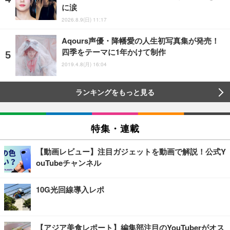
に涙
2026.8.9(日) 11:17
Aqours声優・降幡愛の人生初写真集が発売！
四季をテーマに1年かけて制作
2019.4.8(月) 16:04
ランキングをもっと見る
特集・連載
【動画レビュー】注目ガジェットを動画で解説！公式Y
ouTubeチャンネル
10G光回線導入レポ
【アジア美食レポート】編集部注目のYouTuberがオス