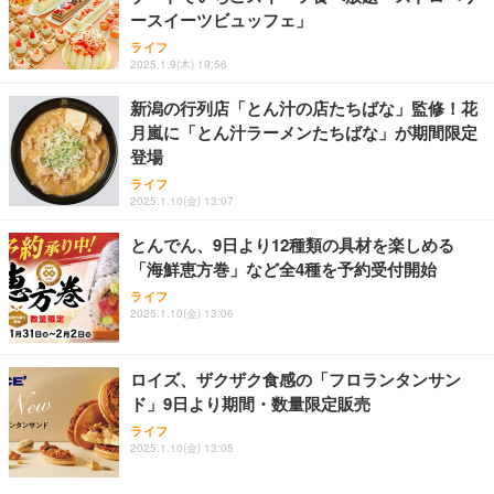
ースイーツビュッフェ」
ライフ
2025.1.9(木) 19:56
新潟の行列店「とん汁の店たちばな」監修！花
月嵐に「とん汁ラーメンたちばな」が期間限定
登場
ライフ
2025.1.10(金) 13:07
とんでん、9日より12種類の具材を楽しめる
「海鮮恵方巻」など全4種を予約受付開始
ライフ
2025.1.10(金) 13:06
ロイズ、ザクザク食感の「フロランタンサン
ド」9日より期間・数量限定販売
ライフ
2025.1.10(金) 13:05