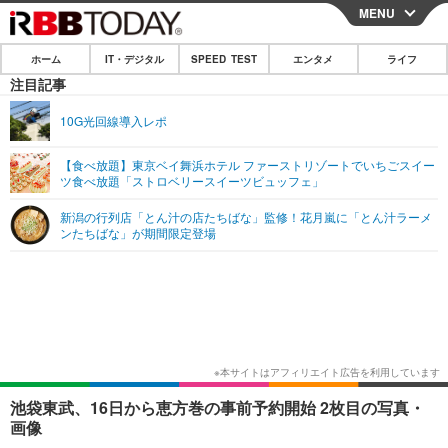
MENU
CLOSE
ホーム
IT・デジタル
SPEED TEST
エンタメ
ライフ
ホーム
注目記事
IT・デジタル
10G光回線導入レポ
IT・デジタルTOP
スマートフォン
SPEED TEST
【食べ放題】東京ベイ舞浜ホテル ファーストリゾートでいちごスイー
ツ食べ放題「ストロベリースイーツビュッフェ」
ネタ
ガジェット・ツール
エンタメ
新潟の行列店「とん汁の店たちばな」監修！花月嵐に「とん汁ラーメ
ショッピング
その他
ンたちばな」が期間限定登場
エンタメTOP
映画・ドラマ
ライフ
韓流・K-POP
韓国・芸能
ライフTOP
グルメ
リリース一覧
音楽
スポーツ
ペット
ショッピング
プッシュ通知の停止方法
グラビア
ブログ
その他
ショッピング
その他
池袋東武、16日から恵方巻の事前予約開始 2枚目の写真・
画像