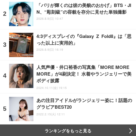
「パリが輝くのは彼の美貌のおかげ」BTS・JI
N、“彫刻級”の容貌を存分に見せた単独撮影
2026.8.9(日) 10:47
4:3ディスプレイの『Galaxy Z Fold8』は「思
った以上に実用的」
2026.8.9(日) 16:19
人気声優・井口裕香の写真集「MORE MORE
MORE」が4刷決定！ 水着やランジェリーで美
ボディ披露
2024.10.11(金) 19:15
あの注目アイドルがランジェリー姿に！話題の
グラビアBEST20
2022.2.15(火) 12:11
ランキングをもっと見る