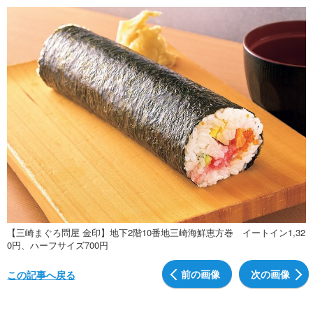
【三崎まぐろ問屋 金印】地下2階10番地三崎海鮮恵方巻 イートイン1,32
0円、ハーフサイズ700円
前の画像
次の画像
この記事へ戻る