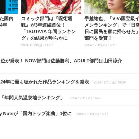
た国内
コミック部門は『呪術廻
手越祐也、「ViVi国宝級
4年
戦』が3年連続首位！
メンランキング」で「日
「TSUTAYA 年間ランキン
日に国民を家に帰らせた
グ」の結果が明らかに
部門を受賞！
2024.12.20(金) 11:07
2024.12.19(木) 16:19
の1位が発表！ NOW部門は佐藤勝利、ADULT部門は山田涼介
が2024年に最も聴かれた作品ランキングを発表
2024.12.13(金) 19:39
た「年間人気温泉地ランキング」
2024.12.12(木) 16:28
py Nutsが「国内トップ楽曲」1位に
2024.12.12(木) 16:17