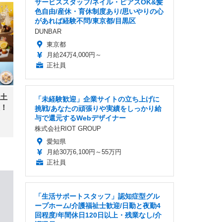
サービススタッフ/ネイル・ピアスOK&髪
色自由/産休・育休制度あり/思いやりの心
があれば経験不問/東京都/目黒区
DUNBAR
東京都
月給24万4,000円～
正社員
土
「未経験歓迎」企業サイトの立ち上げに
！
挑戦/あなたの頑張りや実績をしっかり給
与で還元するWebデザイナー
株式会社RIOT GROUP
愛知県
月給30万6,100円～55万円
正社員
「生活サポートスタッフ」認知症型グル
ープホーム/介護福祉士歓迎/日勤と夜勤4
回程度/年間休日120日以上・残業なし/介