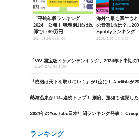
「平均年収ランキング
海外で最も再生され
2024」公開！ 職種別1位は医
の音楽1位は？…200
師で1,089万円
Spotifyランキング
2024.12.24(火) 21:04
2024.12.20(金) 18:30
「ViVi国宝級イケメンランキング」2024年下半期
2024.12.18(水) 17:00
『成瀬は天下を取りにいく』が1位に！ Audible
熱海温泉が11年連続トップ！ 別府、那須も健闘し
2024年のYouTube日本年間ランキング発表！ Cree
ランキング