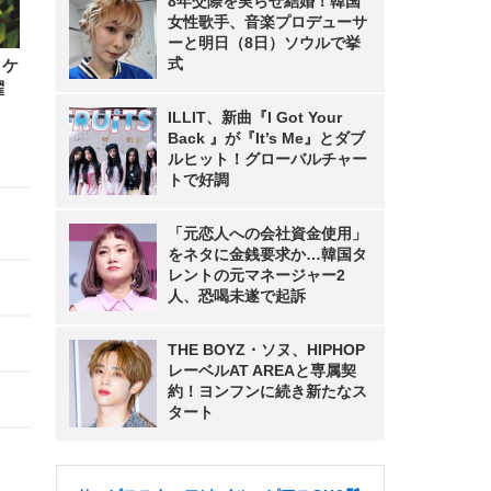
8年交際を実らせ結婚！韓国
女性歌手、音楽プロデューサ
ーと明日（8日）ソウルで挙
式
イケ
曜
」
ILLIT、新曲『I Got Your
Back 』が『It’s Me』とダブ
ルヒット！グローバルチャー
トで好調
「元恋人への会社資金使用」
をネタに金銭要求か…韓国タ
レントの元マネージャー2
人、恐喝未遂で起訴
THE BOYZ・ソヌ、HIPHOP
レーベルAT AREAと専属契
約！ヨンフンに続き新たなス
タート