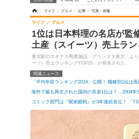
ホーム
›
ライフ
›
グルメ
›
記事
›
写真・画像
ライフ
グルメ
1位は日本料理の名店が監
土産（スイーツ）売上ラン
東京駅のエキナカ商業施設「グランスタ東京」より
ーツ）売上ランキングTOP10」が発表された。
関連ニュース
「平均年収ランキング2024」公開！ 職種別1位は医師
海外で最も再生された国内の音楽1位は？…2004年Sp
コミック部門は『呪術廻戦』が3年連続首位！ 「TS