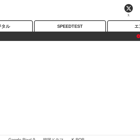
X
ジタル
SPEEDTEST
エ
I
Google Pixel 9
韓国ドラマ
K-POP