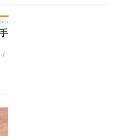
時12分
手
スイ