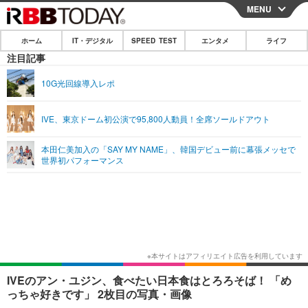
MENU
CLOSE
ホーム
IT・デジタル
SPEED TEST
エンタメ
ライフ
ホーム
注目記事
IT・デジタル
10G光回線導入レポ
IT・デジタルTOP
スマートフォン
SPEED TEST
IVE、東京ドーム初公演で95,800人動員！全席ソールドアウト
ネタ
ガジェット・ツール
エンタメ
本田仁美加入の「SAY MY NAME」、韓国デビュー前に幕張メッセで
ショッピング
その他
世界初パフォーマンス
エンタメTOP
映画・ドラマ
ライフ
韓流・K-POP
韓国・芸能
ライフTOP
グルメ
リリース一覧
音楽
スポーツ
ペット
ショッピング
プッシュ通知の停止方法
グラビア
ブログ
その他
ショッピング
その他
IVEのアン・ユジン、食べたい日本食はとろろそば！ 「め
っちゃ好きです」 2枚目の写真・画像