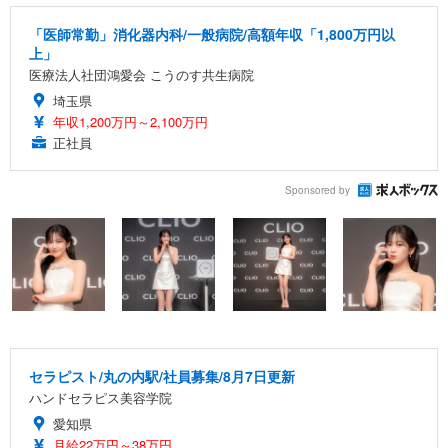
「医師常勤」消化器内科/一般病院/高額年収「1,800万円以
上」
医療法人社団鴻愛会 こうのす共生病院
埼玉県
年収1,200万円～2,100万円
正社員
Sponsored by
セラピスト/丸の内駅/社員募集/8月7日更新
ハンドセラピス美容学院
愛知県
月給22万円～38万円