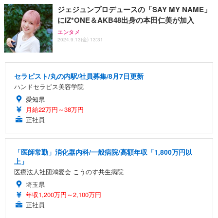
ジェジュンプロデュースの「SAY MY NAME」
にIZ*ONE＆AKB48出身の本田仁美が加入
エンタメ
2024.9.13(金) 13:31
セラピスト/丸の内駅/社員募集/8月7日更新
ハンドセラピス美容学院
愛知県
月給22万円～38万円
正社員
「医師常勤」消化器内科/一般病院/高額年収「1,800万円以
上」
医療法人社団鴻愛会 こうのす共生病院
埼玉県
年収1,200万円～2,100万円
正社員