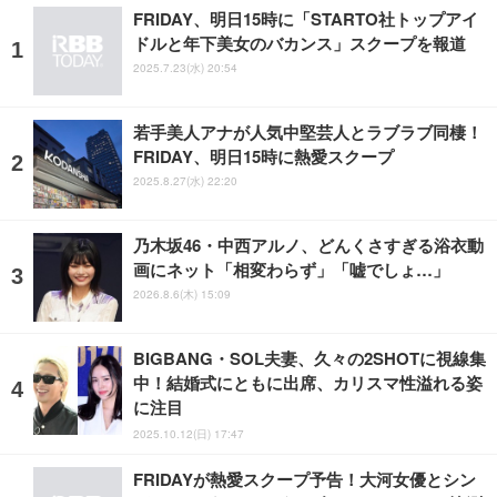
FRIDAY、明日15時に「STARTO社トップアイ
ドルと年下美女のバカンス」スクープを報道
2025.7.23(水) 20:54
若手美人アナが人気中堅芸人とラブラブ同棲！
FRIDAY、明日15時に熱愛スクープ
2025.8.27(水) 22:20
乃木坂46・中西アルノ、どんくさすぎる浴衣動
画にネット「相変わらず」「嘘でしょ…」
2026.8.6(木) 15:09
BIGBANG・SOL夫妻、久々の2SHOTに視線集
中！結婚式にともに出席、カリスマ性溢れる姿
に注目
2025.10.12(日) 17:47
FRIDAYが熱愛スクープ予告！大河女優とシン