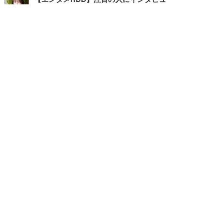
【坂道グループニュース】ーエンタメRBBー
今観るべきオススメ「韓国ドラマ」
快適デスクのヒントが満載！こだわりデスクツアー
【進化するオフィス】
写真・画像
ホーム
›
エンタメ
›
その他
›
記事
›
TOP