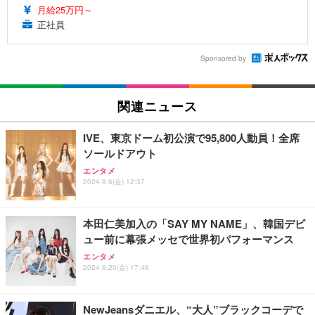
月給25万円～
正社員
Sponsored by
関連ニュース
IVE、東京ドーム初公演で95,800人動員！全席
ソールドアウト
エンタメ
2024.9.6(金) 12:37
本田仁美加入の「SAY MY NAME」、韓国デビ
ュー前に幕張メッセで世界初パフォーマンス
エンタメ
2024.9.20(金) 17:46
NewJeansダニエル、“大人”ブラックコーデで