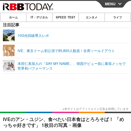
MENU
CLOSE
ホーム
IT・デジタル
SPEED TEST
エンタメ
ライフ
ホーム
注目記事
IT・デジタル
10G光回線導入レポ
IT・デジタルTOP
スマートフォン
SPEED TEST
IVE、東京ドーム初公演で95,800人動員！全席ソールドアウト
ネタ
ガジェット・ツール
エンタメ
本田仁美加入の「SAY MY NAME」、韓国デビュー前に幕張メッセで
ショッピング
その他
世界初パフォーマンス
エンタメTOP
映画・ドラマ
ライフ
韓流・K-POP
韓国・芸能
ライフTOP
グルメ
リリース一覧
音楽
スポーツ
ペット
ショッピング
プッシュ通知の停止方法
グラビア
ブログ
その他
ショッピング
その他
IVEのアン・ユジン、食べたい日本食はとろろそば！ 「め
っちゃ好きです」 1枚目の写真・画像