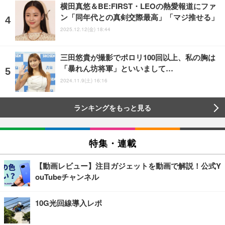
横田真悠＆BE:FIRST・LEOの熱愛報道にファ
ン「同年代との真剣交際最高」「マジ推せる」
2025.12.12(金) 18:44
三田悠貴が撮影でポロリ100回以上、私の胸は
「暴れん坊将軍」といいまして…
2024.11.9(土) 16:16
ランキングをもっと見る
特集・連載
【動画レビュー】注目ガジェットを動画で解説！公式Y
ouTubeチャンネル
10G光回線導入レポ