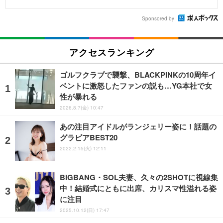
Sponsored by
アクセスランキング
ゴルフクラブで襲撃、BLACKPINKの10周年イ
ベントに激怒したファンの説も…YG本社で女
性が暴れる
2026.8.7(金) 10:47
あの注目アイドルがランジェリー姿に！話題の
グラビアBEST20
2022.2.15(火) 12:11
BIGBANG・SOL夫妻、久々の2SHOTに視線集
中！結婚式にともに出席、カリスマ性溢れる姿
に注目
2025.10.12(日) 17:47