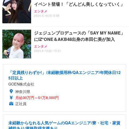
イベント登場！「どんどん美しくなっていく」
エンタメ
2024.9.16(月) 9:38
ジェジュンプロデュースの「SAY MY NAME」
にIZ*ONE＆AKB48出身の本田仁美が加入
エンタメ
2024.9.13(金) 13:31
「定員残りわずか!」/未経験採用枠/QAエンジニア/年間休日12
5日以上
GOEN株式会社
神奈川県
月給30万円～51万8,000円
正社員
未経験からなれる人気ゲームのQAエンジニア/寮・社宅・家賃
補助あり/資格取得支援あり