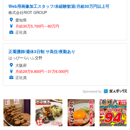
Web用画像加工スタッフ/未経験歓迎/月給30万円以上可
株式会社RIOT GROUP
愛知県
月給30万5,700円～60万円
正社員
正看護師/週休3日制 サ高住/夜勤あり
はっぴーらいふ交野
大阪府
月給29万9,800円～31万6,000円
正社員
Sponsored by