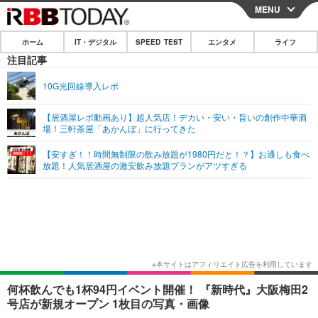
MENU
CLOSE
ホーム
IT・デジタル
SPEED TEST
エンタメ
ライフ
ホーム
注目記事
IT・デジタル
10G光回線導入レポ
IT・デジタルTOP
スマートフォン
SPEED TEST
【居酒屋レポ動画あり】超人気店！デカい・安い・旨いの創作中華酒
場！三軒茶屋「あかんぼ」に行ってきた
ネタ
ガジェット・ツール
エンタメ
【安すぎ！！時間無制限の飲み放題が1980円だと！？】お通しも食べ
ショッピング
その他
放題！人気居酒屋の激安飲み放題プランがアツすぎる
エンタメTOP
映画・ドラマ
ライフ
韓流・K-POP
韓国・芸能
ライフTOP
グルメ
リリース一覧
音楽
スポーツ
ペット
ショッピング
プッシュ通知の停止方法
グラビア
ブログ
その他
ショッピング
その他
何杯飲んでも1杯94円イベント開催！ 『新時代』大阪梅田2
号店が新規オープン 1枚目の写真・画像