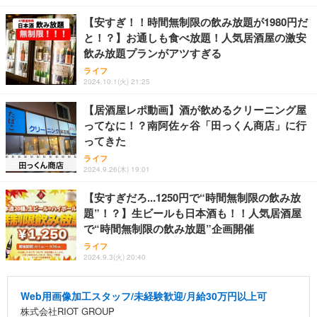
【安すぎ！！時間無制限の飲み放題が1980円だ
と！？】お通しも食べ放題！人気居酒屋の激安
飲み放題プランがアツすぎる
ライフ
2024.10.1(火) 21:25
【居酒屋レポ動画】酒が飲めるクリーニング屋
ってなに！？南阿佐ヶ谷「田っくん商店」に行
ってきた
ライフ
2024.9.26(木) 19:01
【安すぎだろ...1250円で“時間無制限の飲み放
題”！？】生ビールも日本酒も！！人気居酒屋
で“時間無制限の飲み放題”企画開催
ライフ
2024.9.3(火) 20:40
Web用画像加工スタッフ/未経験歓迎/月給30万円以上可
株式会社RIOT GROUP