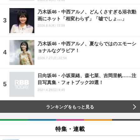
乃木坂46・中西アルノ、どんくさすぎる浴衣動
画にネット「相変わらず」「嘘でしょ…」
2026.8.6(木) 15:09
乃木坂46・中西アルノ、夏ならではのエモーシ
ョナルなグラビア！
2026.7.27(月) 22:54
日向坂46・小坂菜緒、森七菜、吉岡里帆……注
目写真集・フォトブック20選！
2021.4.25(日) 9:45
ランキングをもっと見る
特集・連載