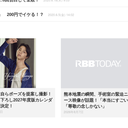
 200円でイケる！？
2020.6.5(金) 14:02
弦自らポーズを提案し撮影！
熊本地震の瞬間、手術室の緊迫ニ
下ろし2027年度版カレンダ
ース映像が話題！「本当にすごい
売決定！
「尊敬の念しかない」
7日
2026年8月7日