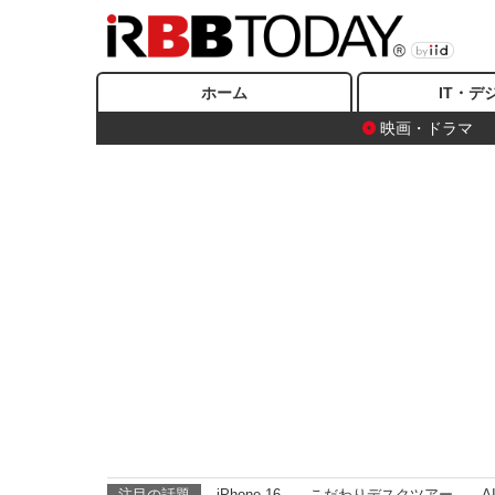
ホーム
IT・デ
映画・ドラマ
注目の話題
iPhone 16
こだわりデスクツアー
A