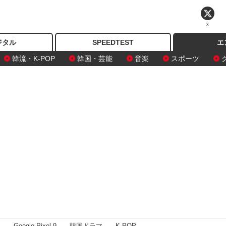
X
ジタル
SPEEDTEST
エ
韓流・K-POP
韓国・芸能
音楽
スポーツ
I
Google Pixel 9
韓国ドラマ
K-POP