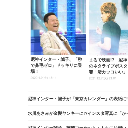
尼神インター・誠子、「秒
まるで映画!? 尼
で鼻毛ゼロ」ドッキリに登
のネタライブポスタ
場！
響「渚カッコいい」
2022.4.9(土) 13:11
2021.12.7(火) 21:01
尼神インター・誠子が「東京カレンダー」の表紙に!
水川あさみが金髪ヤンキーに!?インスタ写真に「
尼神インター誠子、藤崎マーケット・トキに片想い