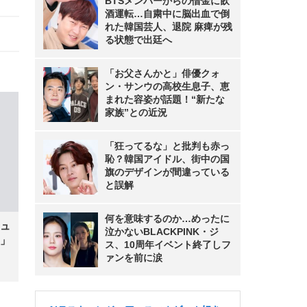
BTSメンバーからの借金に飲
酒運転…自粛中に脳出血で倒
れた韓国芸人、退院 麻痺が残
る状態で出廷へ
「お父さんかと」俳優クォ
ン・サンウの高校生息子、恵
まれた容姿が話題！“新たな
家族”との近況
「狂ってるな」と批判も赤っ
恥？韓国アイドル、街中の国
旗のデザインが間違っている
と誤解
何を意味するのか…めったに
ュ
泣かないBLACKPINK・ジ
」
ス、10周年イベント終了しフ
ァンを前に涙