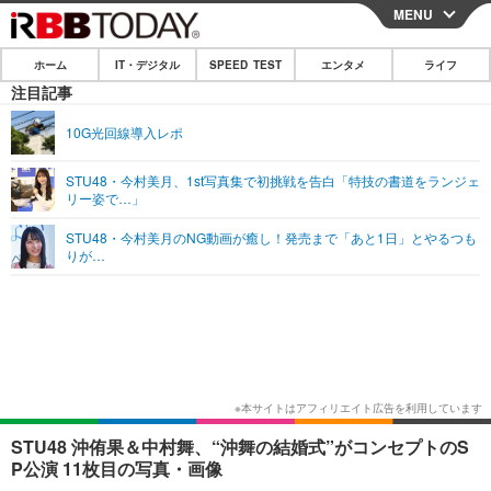
MENU
CLOSE
ホーム
IT・デジタル
SPEED TEST
エンタメ
ライフ
ホーム
注目記事
IT・デジタル
10G光回線導入レポ
IT・デジタルTOP
スマートフォン
SPEED TEST
STU48・今村美月、1st写真集で初挑戦を告白「特技の書道をランジェ
リー姿で…」
ネタ
ガジェット・ツール
エンタメ
STU48・今村美月のNG動画が癒し！発売まで「あと1日」とやるつも
ショッピング
その他
りが…
エンタメTOP
映画・ドラマ
ライフ
韓流・K-POP
韓国・芸能
ライフTOP
グルメ
リリース一覧
音楽
スポーツ
ペット
ショッピング
プッシュ通知の停止方法
グラビア
ブログ
その他
ショッピング
その他
STU48 沖侑果＆中村舞、“沖舞の結婚式”がコンセプトのS
P公演 11枚目の写真・画像