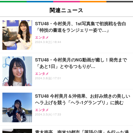
関連ニュース
STU48・今村美月、1st写真集で初挑戦を告白
「特技の書道をランジェリー姿で…」
エンタメ
2024.3.9(土) 18:44
STU48・今村美月のNG動画が癒し！発売まで
「あと1日」とやるつもりが…
エンタメ
2024.3.8(金) 17:01
STU48 今村美月＆沖侑果、お好み焼きの美しい
ヘラ上げを競う「ヘラ-1グランプリ」に挑む
エンタメ
2024.3.5(火) 17:33
青木崇高、南米10都市「落語公演」を行った過