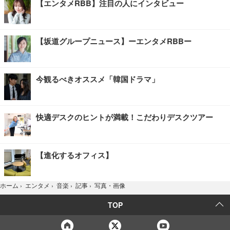
【エンタメRBB】注目の人にインタビュー
【坂道グループニュース】ーエンタメRBBー
今観るべきオススメ「韓国ドラマ」
快適デスクのヒントが満載！こだわりデスクツアー
【進化するオフィス】
写真・画像
ホーム
›
エンタメ
›
音楽
›
記事
›
TOP