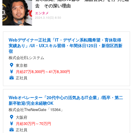
去 その深い理由
エンタメ
2024.3.10(日) 8:50
Webデザイナー正社員「IT・デザイン系転職希望・育休取得
実績あり」/UI・UXスキル習得・年間休日125日・新宿区西新
宿
株式会社ELシステム
東京都
月給27万8,300円～41万8,300円
正社員
Webオペレーター「20代中心の活気あるIT企業」/既卒・第二
新卒歓迎/完全未経験OK
株式会社TheNewGate「15364」
大阪府
月給30万円～70万円
正社員