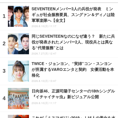
SEVENTEENメンバー3人の兵役が発表 ミン
ギュが社会服務要員、スングァン＆ディノは陸
軍軍楽隊へ【全文】
2026.8.10(月) 11:17
同じSEVENTEENなのになぜ違う？ 新たに兵
役が発表されたメンバー2人、現役兵とは異な
る“代替服務”とは
2026.7.27(月) 12:47
TWICE・ジョンヨン、“実姉”コン・スンヨン
が所属するVAROエンタと契約 女優活動を本
格化
2026.8.10(月) 13:47
日向坂46、正源司陽子センターの18thシングル
『イチャイチャ虫』新ビジュアル公開
2026.8.10(月) 11:17
これが「ミスマガジン2019」！16人の美女を水