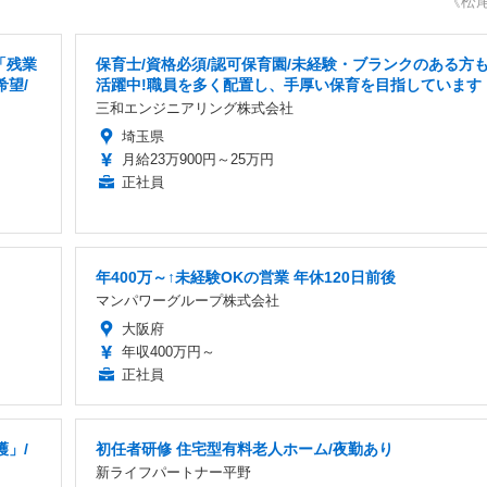
《松
「残業
保育士/資格必須/認可保育園/未経験・ブランクのある方
希望/
活躍中!職員を多く配置し、手厚い保育を目指しています
三和エンジニアリング株式会社
埼玉県
月給23万900円～25万円
正社員
年400万～↑未経験OKの営業 年休120日前後
マンパワーグループ株式会社
大阪府
年収400万円～
正社員
」/
初任者研修 住宅型有料老人ホーム/夜勤あり
新ライフパートナー平野