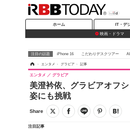
ホーム
IT・デ
映画・ドラマ
注目の話題
iPhone 16
こだわりデスクツアー
A
ホーム
›
エンタメ
›
グラビア
›
記事
エンタメ
グラビア
美澄衿依、グラビアオフシ
姿にも挑戦
注目記事