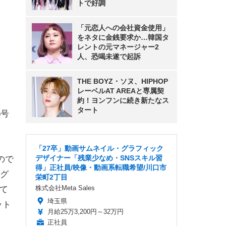
トで好調
「元恋人への会社資金使用」
をネタに金銭要求か…韓国タ
レントの元マネージャー2
人、恐喝未遂で起訴
THE BOYZ・ソヌ、HIPHOP
レーベルAT AREAと専属契
約！ヨンフンに続き新たなス
タート
6号
「27卒」動画サムネイル・グラフィック
デザイナー「残業少なめ・SNSスキル習
ので
得」正社員/映像・動画系転職希望/川口市
グ
栄町2丁目
株式会社Meta Sales
して
埼玉県
ット
月給25万3,200円～32万円
正社員