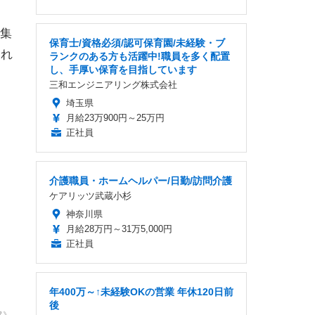
集
保育士/資格必須/認可保育園/未経験・ブ
とれ
ランクのある方も活躍中!職員を多く配置
し、手厚い保育を目指しています
三和エンジニアリング株式会社
埼玉県
月給23万900円～25万円
正社員
介護職員・ホームヘルパー/日勤/訪問介護
ケアリッツ武蔵小杉
神奈川県
月給28万円～31万5,000円
正社員
年400万～↑未経験OKの営業 年休120日前
後