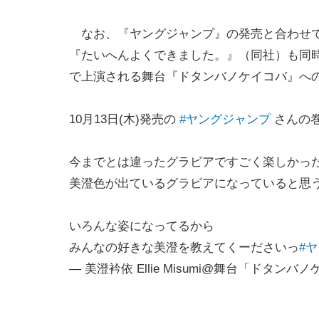
なお、『ヤングジャンプ』の発売と合わせて
『たいへんよくできました。』（同社）も同時
で上演される舞台『ドタンバノケイコバ』へ
10月13日(木)発売の
#ヤングジャンプ
さんの
今までとは違ったグラビアですごく楽しかっ
美澄色が出ているグラビアになっていると思うの
いろんな姿になってるから
みんなの好きな美澄を教えてくーださいっ
#
— 美澄衿依 Ellie Misumi@舞台「ドタンバノケイ