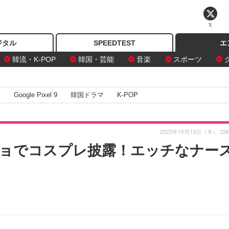
X
ジタル
SPEEDTEST
エ
韓流・K-POP
韓国・芸能
音楽
スポーツ
I
Google Pixel 9
韓国ドラマ
K-POP
2022年10月13日（木） 22
ョでコスプレ披露！エッチなナー