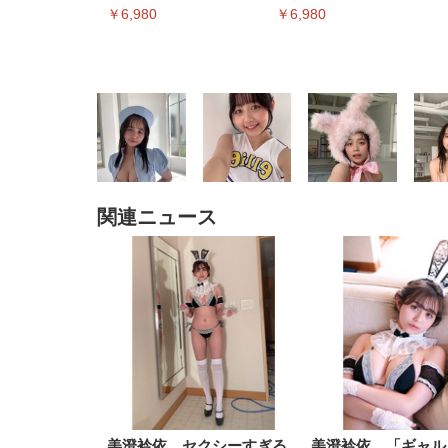
ミングメディアプレイヤー
ミングメディアプレイヤー
￥6,980
￥6,980
関連ニュース
EIZO ビジネス向けプレミア
EIZO ビジネス向けプレミア
【純
[EdoErgo] オフィスチェア 椅
Amazonベーシック ペットシ
SIHOO B100 オフィスチェア
Amazonベーシック ペットシ
ムモニター | FlexScan
ムモニター | FlexScan
ニタ
子 テレワーク 疲れない 跳ね
ーツ 薄型 レギュラー 1回使い
／デスクチェア メッシュチェ
ーツ 厚型 ワイド 42枚x2袋(84
EV3240X-WT | 31.5型4K
EV2740X-WT | 27.0型4K
ク付
上げ式アームレスト コンパク
捨て 無香料 ホワイト 300枚
ア 人間工学 疲れない ブラッ
枚) ホワイト(吸収面:ライトブ
UHD・USB Type-C・ホワイ
UHD・USB Type-C・ホワイ
ト 約105度ロッキング pc 事務
￥105,595
￥109,572
ク
ルー)
￥4
ト
ト
￥5,699
￥3,373
￥27,999
￥3,234
椅子 360度回転 座面昇降 強化
ナイロン樹脂ベース 通気性メ
ッシュ 在宅ワーク H-
WY01(黒網+黒枠+黒足)
美澄衿依、セクシーすぎる
美澄衿依、「ギャル