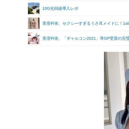
10G光回線導入レポ
美澄衿依、セクシーすぎるうさ耳メイドに！1stD
美澄衿依、「ギャルコン2021」準GP受賞の完