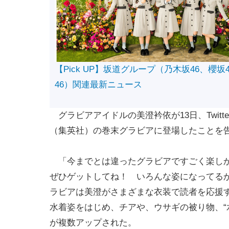
【Pick UP】坂道グループ（乃木坂46、櫻坂
46）関連最新ニュース
グラビアアイドルの美澄衿依が13日、Twit
（集英社）の巻末グラビアに登場したことを
「今までとは違ったグラビアですごく楽しか
ぜひゲットしてね！ いろんな姿になってる
ラビアは美澄がさまざまな衣装で読者を応援する
水着姿をはじめ、チアや、ウサギの被り物、“
が複数アップされた。