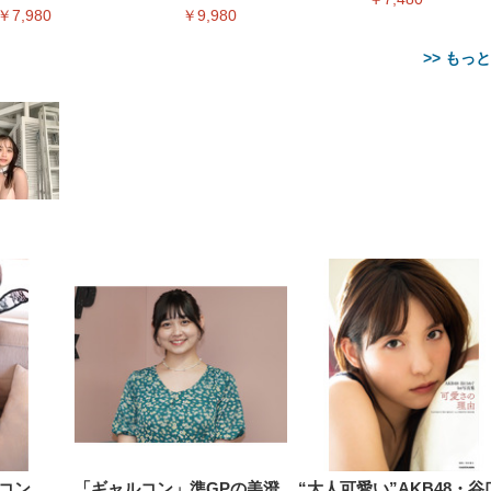
ィアプレイヤー
ー
￥7,980
￥9,980
>> もっ
【整備済み品】Dell
【MiniLED/24.5inch/280Hz/
正品】27"ゲーミングモ
ANDWINT オフィスチ
アイリスオーヤマ ペ
Sezlife オフィスチェア デスク
ネオ・ルーライフ ネオ・オム
E2724HS 27インチ 液晶モ
Sezlife オフィスチェア デスク
Smart Basic(スマートベーシ
GRAPHT THE SHOOTER
ー DualSense 充電フッ
ア デスクチェア 肘なし
シーツ 超厚型 お徳用 
チェア 疲れない テレワーク
ツ L 中型犬用 26枚入り 単品
ニター フル
チェア 疲れない テレワーク
ック) 【Amazon.co.jp限定】
Gaming Monitor 24” Essential
き（CFI-ZDM1J）
ッシュ 通気性 ランバ
ュラー 200枚入
チェア 強化バックレスト 30
HD（1920×1080）VA 非光
チェア 強化バックレスト 30度
Smart Basic アイリスオーヤマ
ーミングモニター QD 24.5イ
ポート付き 腰サポート
【Amazon.co.jp限定】
￥1,800
￥15,800
￥34,980
9,979
度ロッキング機能 人間工学 椅
沢 HDMI/DisplayPort/VGA
ロッキング機能 人間工学 椅子
ペットシーツ 超厚型 お徳用
￥4,139
￥3,731
1ms FHD 量子ドット 残像低減
ス圧無段階昇降 360度
￥7,680
￥7,680
￥3,670
子 腰サポート 90度跳ね上げ
スピーカー内蔵 高さ調整 ス
腰サポート 90度跳ね上げ式ア
ワイド 100枚入 (x 1) (ケース
年保証 | 輝点保証 | 日本メーカ
転 キャスター付き コ
式アームレスト 3Dヘッドレス
イベル VESA対応
ームレスト 3Dヘッドレスト
販売)
クト 幅52×奥行58.5×
ト ハンガー付き 高反発クッシ
ComfortView ビジネス向け
ハンガー付き 高反発クッショ
84～96cm テレワーク
ョン PCチェア 通気性メッシ
ン PCチェア 通気性メッシュ
宅勤務 ブラック
ュ ゲーミング/勉強/事務用 お
ゲーミング/勉強/事務用 おし
しゃれ パソコンチェア (ブラ
ゃれ パソコンチェア (ホワイ
ック)
ト)
コン
「ギャルコン」準GPの美澄
“大人可愛い”AKB48・谷