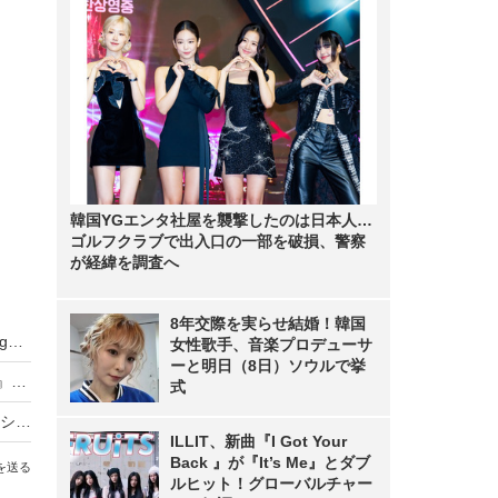
韓国YGエンタ社屋を襲撃したのは日本人…
ゴルフクラブで出入口の一部を破損、警察
が経緯を調査へ
8年交際を実らせ結婚！韓国
武田久美子、23年ぶりの写真集タイトルが『Sango』に決定！「貝殻ビキニ」の次は“サンゴNUDE”
女性歌手、音楽プロデューサ
ーと明日（8日）ソウルで挙
元NMB48・原かれん、1st写真集『どストライク』発売！初の紐Tバックに挑戦
式
バスケ女子・すみぽん、「破壊力抜群」水着オフショットにファン悶絶
ILLIT、新曲『I Got Your
Back 』が『It’s Me』とダブ
を送る
ルヒット！グローバルチャー