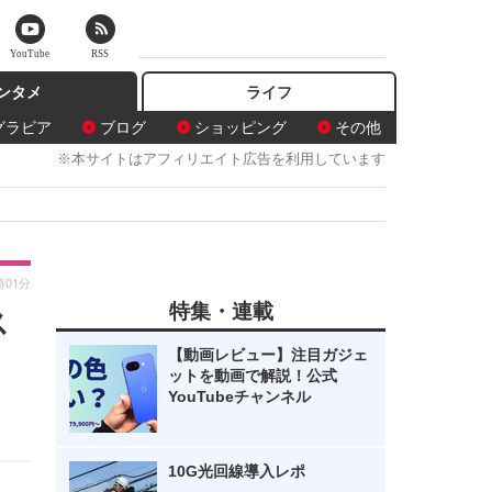
YouTube
RSS
ンタメ
ライフ
グラビア
ブログ
ショッピング
その他
※本サイトはアフィリエイト広告を利用しています
時01分
特集・連載
ス
【動画レビュー】注目ガジェ
ットを動画で解説！公式
YouTubeチャンネル
10G光回線導入レポ