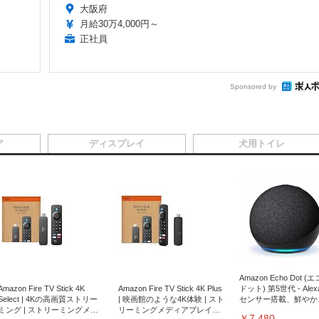
大阪府
月給30万4,000円～
正社員
Sponsored by
ア
ディスプレイ
犬用トイレ
Amazon Echo Dot (
Amazon Fire TV Stick 4K
Amazon Fire TV Stick 4K Plus
ドット) 第5世代 - Ale
Select | 4Kの高画質ストリー
| 映画館のような4K体験 | スト
センサー搭載、鮮やか
ミング | ストリーミングメデ
リーミングメディアプレイヤ
サウンド｜チャコール
￥7,480