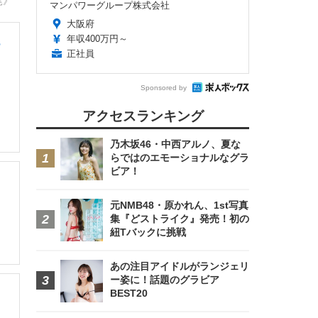
尾》
マンパワーグループ株式会社
大阪府
年収400万円～
も
正社員
Sponsored by
アクセスランキング
乃木坂46・中西アルノ、夏な
らではのエモーショナルなグラ
ビア！
元NMB48・原かれん、1st写真
集『どストライク』発売！初の
紐Tバックに挑戦
あの注目アイドルがランジェリ
ー姿に！話題のグラビア
BEST20