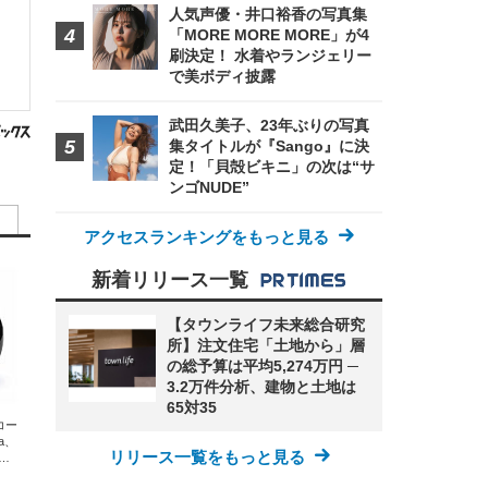
人気声優・井口裕香の写真集
「MORE MORE MORE」が4
刷決定！ 水着やランジェリー
で美ボディ披露
武田久美子、23年ぶりの写真
集タイトルが『Sango』に決
定！「貝殻ビキニ」の次は“サ
ンゴNUDE”
アクセスランキングをもっと見る
新着リリース一覧
【タウンライフ未来総合研究
所】注文住宅「土地から」層
の総予算は平均5,274万円 ─
3.2万件分析、建物と土地は
65対35
エコー
xa、
リリース一覧をもっと見る
な