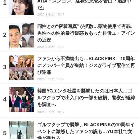
ARA・スンヨン、症状の悪化を告白「治療中
だ」
2026.8.8(土) 15:47
同性との“密着写真”が拡散…薬物使用で有罪、
男性への性的暴行疑惑もあった俳優ユ・アイン
の近況
2026.8.8(土) 17:47
ファンから不満続出も…BLACKPINK、10周年
にメンバー全員が集結！ジスがライブ配信で再
び謝罪
2026.8.8(土) 17:47
韓国YGエンタ社屋を襲撃したのは日本人…ゴ
ルフクラブで出入口の一部を破損、警察が経緯
を調査へ
2026.8.7(金) 18:47
ゴルフクラブで襲撃、BLACKPINKの10周年イ
ベントに激怒したファンの説も…YG本社で女
性が暴れる