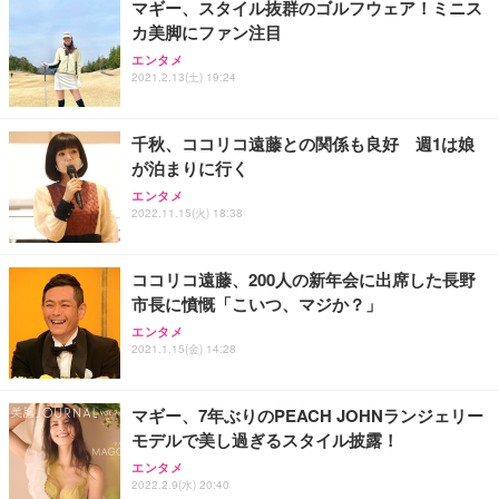
マギー、スタイル抜群のゴルフウェア！ミニス
カ美脚にファン注目
エンタメ
2021.2.13(土) 19:24
千秋、ココリコ遠藤との関係も良好 週1は娘
が泊まりに行く
エンタメ
2022.11.15(火) 18:38
ココリコ遠藤、200人の新年会に出席した長野
市長に憤慨「こいつ、マジか？」
エンタメ
2021.1.15(金) 14:28
マギー、7年ぶりのPEACH JOHNランジェリー
モデルで美し過ぎるスタイル披露！
エンタメ
2022.2.9(水) 20:40