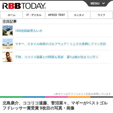
MENU
CLOSE
ホーム
IT・デジタル
SPEED TEST
エンタメ
ライフ
ホーム
注目記事
IT・デジタル
10G光回線導入レポ
IT・デジタルTOP
スマートフォン
SPEED TEST
マギー、スタイル抜群のゴルフウェア！ミニスカ美脚にファン注目
ネタ
ガジェット・ツール
エンタメ
千秋、ココリコ遠藤との関係も良好 週1は娘が泊まりに行く
ショッピング
その他
エンタメTOP
映画・ドラマ
ライフ
韓流・K-POP
韓国・芸能
ライフTOP
グルメ
リリース一覧
音楽
スポーツ
ペット
ショッピング
プッシュ通知の停止方法
グラビア
ブログ
その他
ショッピング
その他
北島康介、ココリコ遠藤、菅沼菜々、マギーがベストゴル
フドレッサー賞受賞 9枚目の写真・画像