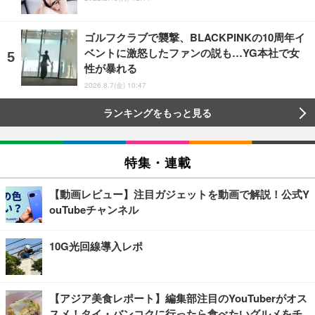
ゴルフクラブで襲撃、BLACKPINKの10周年イ
ベントに激怒したファンの説も…YG本社で女
性が暴れる
2026.8.7(金) 10:47
ランキングをもっと見る
特集・連載
【動画レビュー】注目ガジェットを動画で解説！公式Y
ouTubeチャンネル
10G光回線導入レポ
【アジア美食レポート】編集部注目のYouTuberがオス
スメ！タイ・バンコクに行ったら食べたいグルメをチ