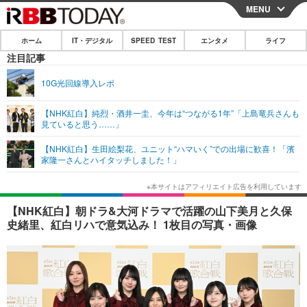
MENU
CLOSE
ホーム
IT・デジタル
SPEED TEST
エンタメ
ライフ
ホーム
注目記事
IT・デジタル
10G光回線導入レポ
IT・デジタルTOP
スマートフォン
SPEED TEST
【NHK紅白】純烈・酒井一圭、今年は“つながる1年”「上島竜兵さんも
見ていると思う……」
ネタ
ガジェット・ツール
エンタメ
【NHK紅白】生田絵梨花、ユニット“ハマいく”での出場に歓喜！「濱
ショッピング
その他
家隆一さんとハイタッチしました！」
エンタメTOP
映画・ドラマ
ライフ
韓流・K-POP
韓国・芸能
ライフTOP
グルメ
リリース一覧
【NHK紅白】朝ドラ&大河ドラマで活躍の山下美月と久保
音楽
スポーツ
ペット
ショッピング
史緒里、紅白リハで意気込み！ 1枚目の写真・画像
プッシュ通知の停止方法
グラビア
ブログ
その他
ショッピング
その他