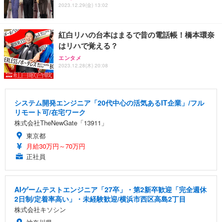
2023.12.29(金) 13:02
紅白リハの台本はまるで昔の電話帳！橋本環奈
はリハで覚える？
エンタメ
2023.12.28(木) 20:08
システム開発エンジニア「20代中心の活気あるIT企業」/フル
リモート可/在宅ワーク
株式会社TheNewGate「13911」
東京都
月給30万円～70万円
正社員
AIゲームテストエンジニア「27卒」・第2新卒歓迎「完全週休
2日制/定着率高い」・未経験歓迎/横浜市西区高島2丁目
株式会社キソシン