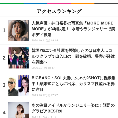
アクセスランキング
人気声優・井口裕香の写真集「MORE MORE
MORE」が4刷決定！ 水着やランジェリーで美
ボディ披露
2024.10.11(金) 19:15
韓国YGエンタ社屋を襲撃したのは日本人…ゴ
ルフクラブで出入口の一部を破損、警察が経緯
を調査へ
2026.8.7(金) 18:47
BIGBANG・SOL夫妻、久々の2SHOTに視線集
中！結婚式にともに出席、カリスマ性溢れる姿
に注目
2025.10.12(日) 17:47
あの注目アイドルがランジェリー姿に！話題の
グラビアBEST20
2022.2.15(火) 12:11