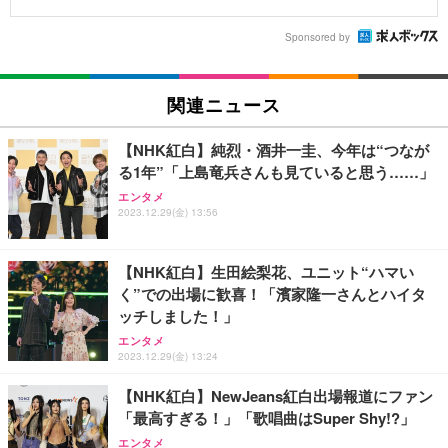
Sponsored by
関連ニュース
【NHK紅白】純烈・酒井一圭、今年は“つなが
る1年”「上島竜兵さんも見ていると思う……」
エンタメ
2023.12.29(金) 13:56
【NHK紅白】生田絵梨花、ユニット“ハマい
く”での出場に歓喜！「濱家隆一さんとハイタ
ッチしました！」
エンタメ
2023.12.29(金) 13:24
【NHK紅白】NewJeans紅白出場報道にファン
「最高すぎる！」「歌唱曲はSuper Shy!?」
エンタメ