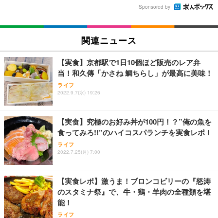
Sponsored by
関連ニュース
【実食】京都駅で1日10個ほど販売のレア弁
当！和久傳「かさね 鯛ちらし」が最高に美味！
ライフ
2022.9.7(水) 19:26
【実食】究極のお好み丼が100円！？”俺の魚を
食ってみろ!!”のハイコスパランチを実食レポ！
ライフ
2022.7.25(月) 7:00
【実食レポ】激うま！ブロンコビリーの『怒涛
のスタミナ祭』で、牛・鶏・羊肉の全種類を堪
能！
ライフ