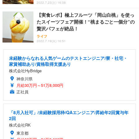
2022.7.23(土) 16:08
【実食レポ】極上フルーツ「岡山白桃」を使っ
たスイーツフェア開催！“桃まるごと一個分”の
贅沢パフェが絶品！
ライフ
2022.7.19(火) 16:51
未経験からなれる人気ゲームのテストエンジニア/寮・社宅・
家賃補助あり/資格取得支援あり
株式会社HyBridge
神奈川県
月給30万円～51万8,000円
正社員
「8月入社可」/未経験採用枠/QAエンジニア/昇給年2回賞与年
2回
株式会社RK
東京都