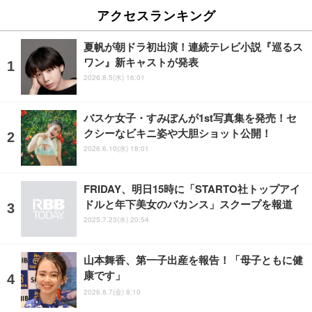
アクセスランキング
夏帆が朝ドラ初出演！連続テレビ小説『巡るス
ワン』新キャストが発表
2026.8.5(水) 16:01
バスケ女子・すみぽんが1st写真集を発売！セ
クシーなビキニ姿や大胆ショット公開！
2026.6.10(水) 18:01
FRIDAY、明日15時に「STARTO社トップアイ
ドルと年下美女のバカンス」スクープを報道
2025.7.23(水) 20:54
山本舞香、第一子出産を報告！「母子ともに健
康です」
2026.8.7(金) 8:10