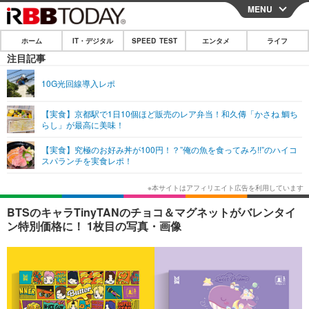
MENU
CLOSE
ホーム
IT・デジタル
SPEED TEST
エンタメ
ライフ
ホーム
注目記事
IT・デジタル
10G光回線導入レポ
IT・デジタルTOP
スマートフォン
SPEED TEST
【実食】京都駅で1日10個ほど販売のレア弁当！和久傳「かさね 鯛ち
らし」が最高に美味！
ネタ
ガジェット・ツール
エンタメ
【実食】究極のお好み丼が100円！？”俺の魚を食ってみろ!!”のハイコ
ショッピング
その他
スパランチを実食レポ！
エンタメTOP
映画・ドラマ
ライフ
韓流・K-POP
韓国・芸能
ライフTOP
グルメ
リリース一覧
BTSのキャラTinyTANのチョコ＆マグネットがバレンタイ
音楽
スポーツ
ペット
ショッピング
ン特別価格に！ 1枚目の写真・画像
プッシュ通知の停止方法
グラビア
ブログ
その他
ショッピング
その他