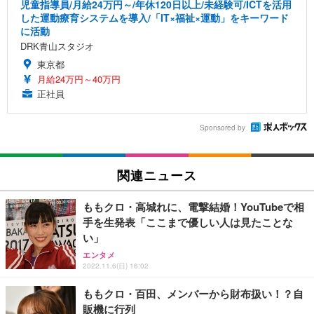
児童指導員/月給24万円～/年休120日以上/未経験可/ICTを活用
した運動療育システムを導入/「IT×福祉×運動」をキーワード
に活動
DRK青山スタジオ
東京都
月給24万円～40万円
正社員
Sponsored by
関連ニュース
ももクロ・高城れに、電撃結婚！YouTubeで相
手を生発表「ここまで優しい人は見たことな
い」
エンタメ
2022.11.6(日) 16:02
ももクロ・百田、メンバーから財布扱い！？自
販機に行列