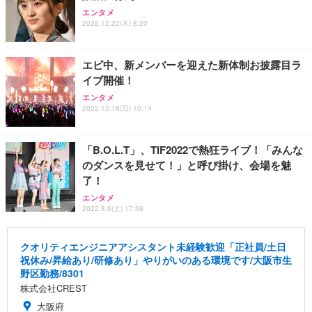
エンタメ
2022.12.22(木) 8:20
エビ中、新メンバーを迎えた新体制お披露目ラ
イブ開催！
エンタメ
2022.12.18(日) 10:14
「B.O.L.T」、TIF2022で熱狂ライブ！「みんな
のダンスを見せて！」と呼び掛け、会場を魅
了！
エンタメ
2022.8.6(土) 17:36
クオリティエンジニアアシスタント未経験歓迎「正社員/土日
祝休み/昇給あり/研修あり」やりがいのある環境です/大阪市生
野区勤務/8301
株式会社CREST
大阪府