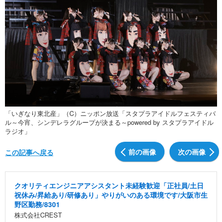
「いぎなり東北産」（C）ニッポン放送「スタプラアイドルフェスティバ
ル～今宵、シンデレラグループが決まる～powered by スタプラアイドル
ラジオ」
前の画像
次の画像
この記事へ戻る
クオリティエンジニアアシスタント未経験歓迎「正社員/土日
祝休み/昇給あり/研修あり」やりがいのある環境です/大阪市生
野区勤務/8301
株式会社CREST