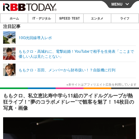
MENU
CLOSE
ホーム
IT・デジタル
SPEED TEST
エンタメ
ライフ
ホーム
注目記事
IT・デジタル
10G光回線導入レポ
IT・デジタルTOP
スマートフォン
SPEED TEST
ももクロ・高城れに、電撃結婚！YouTubeで相手を生発表「ここまで
優しい人は見たことない」
ネタ
ガジェット・ツール
エンタメ
ももクロ・百田、メンバーから財布扱い！？自販機に行列
ショッピング
その他
エンタメTOP
映画・ドラマ
ライフ
韓流・K-POP
韓国・芸能
ライフTOP
グルメ
リリース一覧
ももクロ、私立恵比寿中学ら11組のアイドルグループが熱
音楽
スポーツ
ペット
ショッピング
狂ライブ！“夢のコラボメドレー”で観客を魅了！ 14枚目の
プッシュ通知の停止方法
写真・画像
グラビア
ブログ
その他
ショッピング
その他