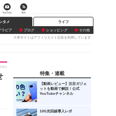
YouTube
RSS
ンタメ
ライフ
グラビア
ブログ
ショッピング
その他
※本サイトはアフィリエイト広告を利用しています
時36分
特集・連載
せ
【動画レビュー】注目ガジェ
ットを動画で解説！公式
YouTubeチャンネル
10G光回線導入レポ