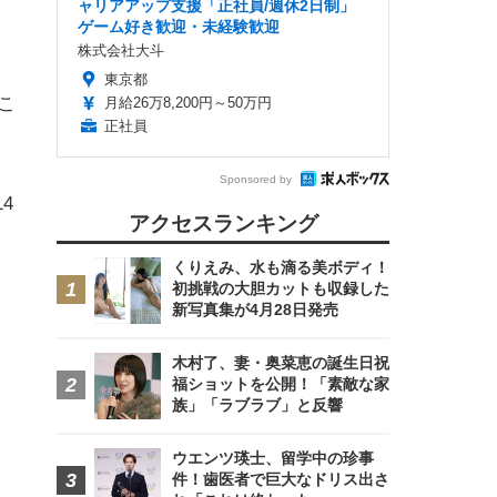
ャリアアップ支援「正社員/週休2日制」
ゲーム好き歓迎・未経験歓迎
株式会社大斗
東京都
こ
月給26万8,200円～50万円
正社員
Sponsored by
4
アクセスランキング
くりえみ、水も滴る美ボディ！
初挑戦の大胆カットも収録した
新写真集が4月28日発売
木村了、妻・奥菜恵の誕生日祝
福ショットを公開！「素敵な家
族」「ラブラブ」と反響
ウエンツ瑛士、留学中の珍事
件！歯医者で巨大なドリス出さ