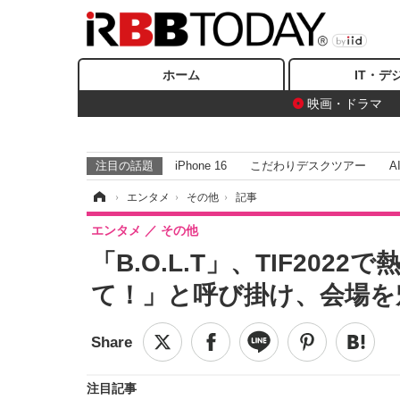
ホーム
IT・デ
映画・ドラマ
注目の話題
iPhone 16
こだわりデスクツアー
A
ホーム
›
エンタメ
›
その他
›
記事
エンタメ
その他
「B.O.L.T」、TIF20
て！」と呼び掛け、会場を
注目記事