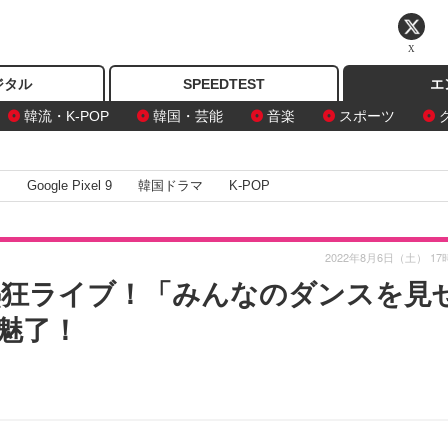
X
ジタル
SPEEDTEST
エ
韓流・K-POP
韓国・芸能
音楽
スポーツ
I
Google Pixel 9
韓国ドラマ
K-POP
2022年8月6日（土） 17
22で熱狂ライブ！「みんなのダンスを見
魅了！