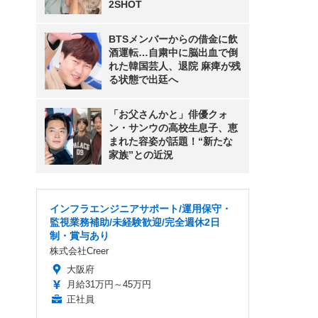
2SHOT
BTSメンバーからの借金に飲
酒運転…自粛中に脳出血で倒
れた韓国芸人、退院 麻痺が残
る状態で出廷へ
「お父さんかと」俳優クォ
ン・サンウの高校生息子、恵
まれた容姿が話題！“新たな
家族”との近況
インフラエンジニアサポート/運用保守・
監視業務補助/未経験歓迎/完全週休2日
制・賞与あり
株式会社Creer
大阪府
月給31万円～45万円
正社員