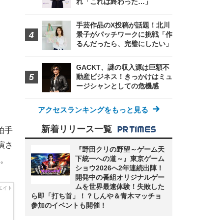
れ「これは終わった…」
手芸作品のX投稿が話題！北川
景子がパッチワークに挑戦「作
るんだったら、完璧にしたい」
GACKT、謎の収入源は巨額不
動産ビジネス！きっかけはミュ
ージシャンとしての危機感
アクセスランキングをもっと見る
新着リリース一覧
拍手
演さ
『野田クリの野望～ゲーム天
下統一への道～』東京ゲーム
。
ショウ2026へ2年連続出陣！
開発中の番組オリジナルゲー
ムを世界最速体験！失敗した
ら即「打ち首」！？しんや＆青木マッチョ
参加のイベントも開催！