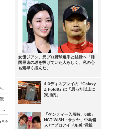
女優ジアン、元プロ野球選手と結婚へ「韓
国最速の球を投げていた人らしく、私の心
も素早く掴んだ」
4:3ディスプレイの『Galaxy
「TIF2024」出演者第2弾！昨年メインステージ争奪LIVE優勝のMerry BAD TUNE.ら
Z Fold8』は「思った以上に
実用的」
日向坂46、TIF2022で大トリ……デビュー直後は観客として眺めていた憧れのステージに感慨
乃木坂46・5期生がTIFメインステージでライブ、自己紹介タイムでは会場から“かわいい！”のため息
「ケンティー入所時、0歳」
NCT WISH・サクヤ、中島健
を送る
人と“プロアイドル感”満載