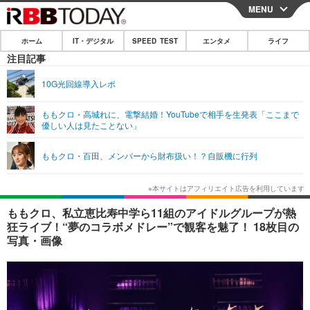
MENU
CLOSE
ホーム
IT・デジタル
SPEED TEST
エンタメ
ライフ
ホーム
注目記事
IT・デジタル
10G光回線導入レポ
IT・デジタルTOP
スマートフォン
SPEED TEST
ももクロ・高城れに、電撃結婚！YouTubeで相手を生発表「ここまで
優しい人は見たことない」
ネタ
ガジェット・ツール
エンタメ
ももクロ・百田、メンバーから財布扱い！？自販機に行列
ショッピング
その他
エンタメTOP
映画・ドラマ
ライフ
韓流・K-POP
韓国・芸能
ライフTOP
グルメ
リリース一覧
ももクロ、私立恵比寿中学ら11組のアイドルグループが熱
音楽
スポーツ
ペット
ショッピング
狂ライブ！“夢のコラボメドレー”で観客を魅了！ 18枚目の
プッシュ通知の停止方法
写真・画像
グラビア
ブログ
その他
ショッピング
その他