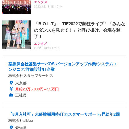
エンタメ
2022.12.18(日) 10:14
「B.O.L.T」、TIF2022で熱狂ライブ！「みんな
のダンスを見せて！」と呼び掛け、会場を魅
了！
エンタメ
2022.8.6(土) 17:36
某損保会社基盤サーバOS バージョンアップ作業/システムエ
ンジニア/詳細設計/IT企業
株式会社スタッフサービス
東京都
月給23万5,000円～55万円
正社員
「8月入社可」未経験採用枠/ITカスタマーサポート/昇給年2回
株式会社alBee
愛知県