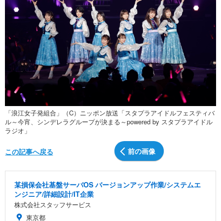
「浪江女子発組合」（C）ニッポン放送「スタプラアイドルフェスティバ
ル～今宵、シンデレラグループが決まる～powered by スタプラアイドル
ラジオ」
前の画像
この記事へ戻る
某損保会社基盤サーバOS バージョンアップ作業/システムエ
ンジニア/詳細設計/IT企業
株式会社スタッフサービス
東京都