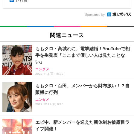
正社員
Sponsored by
関連ニュース
ももクロ・高城れに、電撃結婚！YouTubeで相
手を生発表「ここまで優しい人は見たことな
い」
エンタメ
2022.11.6(日) 16:02
ももクロ・百田、メンバーから財布扱い！？自
販機に行列
エンタメ
2022.12.22(木) 8:20
エビ中、新メンバーを迎えた新体制お披露目ラ
イブ開催！