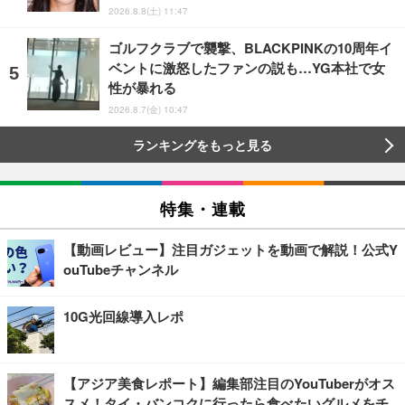
2026.8.8(土) 11:47
ゴルフクラブで襲撃、BLACKPINKの10周年イ
ベントに激怒したファンの説も…YG本社で女
性が暴れる
2026.8.7(金) 10:47
ランキングをもっと見る
特集・連載
【動画レビュー】注目ガジェットを動画で解説！公式Y
ouTubeチャンネル
10G光回線導入レポ
【アジア美食レポート】編集部注目のYouTuberがオス
スメ！タイ・バンコクに行ったら食べたいグルメをチ