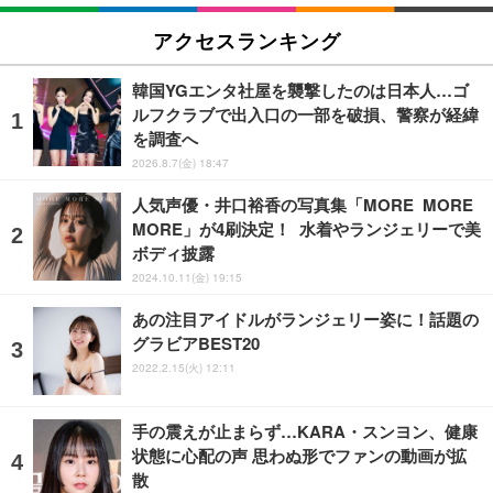
アクセスランキング
韓国YGエンタ社屋を襲撃したのは日本人…ゴ
ルフクラブで出入口の一部を破損、警察が経緯
を調査へ
2026.8.7(金) 18:47
人気声優・井口裕香の写真集「MORE MORE
MORE」が4刷決定！ 水着やランジェリーで美
ボディ披露
2024.10.11(金) 19:15
あの注目アイドルがランジェリー姿に！話題の
グラビアBEST20
2022.2.15(火) 12:11
手の震えが止まらず…KARA・スンヨン、健康
状態に心配の声 思わぬ形でファンの動画が拡
散