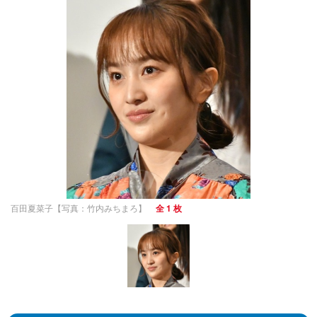
百田夏菜子【写真：竹内みちまろ】
全 1 枚