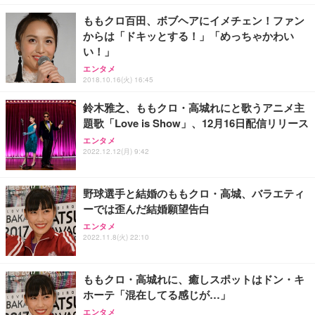
￥7,680
￥15,800
￥3,670
ョン PCチェア 通気性メッシュ ゲーミング/勉強/事
務用 おしゃれ パソコンチェア (ホワイト)
ももクロ百田、ボブヘアにイメチェン！ファン
からは「ドキッとする！」「めっちゃかわい
ANDWINT オフィスチェア デスクチェア 肘なし メ
【MiniLED/24.5inch/280Hz/FHD】GRAPHT THE S
アイリスオーヤマ ペットシーツ 超厚型 お徳用 レギ
い！」
ッシュ 通気性 ランバーサポート付き 腰サポート ガ
HOOTER Gaming Monitor 24” Essential ゲーミン
ュラー 200枚入【Amazon.co.jp限定】
ス圧無段階昇降 360度回転 キャスター付き コンパク
グモニター QD 24.5インチ 1ms FHD 量子ドット 残
エンタメ
ト 幅52×奥行58.5×高さ84～96cm テレワーク 在宅
像低減 (3年保証 | 輝点保証 | 日本メーカー)
￥3,731
2018.10.16(火) 16:45
￥4,139
￥34,980
勤務 ブラック
鈴木雅之、ももクロ・高城れにと歌うアニメ主
題歌「Love is Show」、12月16日配信リリース
エンタメ
2022.12.12(月) 9:42
野球選手と結婚のももクロ・高城、バラエティ
ーでは歪んだ結婚願望告白
エンタメ
2022.11.8(火) 22:10
ももクロ・高城れに、癒しスポットはドン・キ
ホーテ「混在してる感じが…」
エンタメ