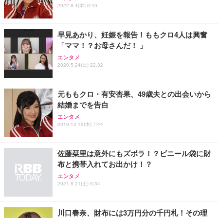
2022.8.4(木) 6:40
早見あかり、妊娠を報告！ももクロ4人は興奮
「ママ！？お母さんだ！ 」
エンタメ
2020.5.24(日) 22:32
元ももクロ・有安杏果、49歳夫との出会いから
結婚までを告白
エンタメ
2019.12.19(木) 7:44
佐藤栞里は意外にもズボラ！？ビニール袋に財
布と携帯入れてお出かけ！？
エンタメ
2021.8.21(土) 9:34
川口春奈、財布には3万円分の千円札！その理