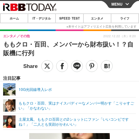
MENU
CLOSE
ホーム
IT・デジタル
SPEED TEST
エンタメ
ライフ
ホーム
IT・デジタル
エンタメ
その他
2022.12.22（木）8:20
ももクロ・百田、メンバーから財布扱い！？自
IT・デジタルTOP
スマートフォン
SPEED TEST
販機に行列
ネタ
ガジェット・ツール
エンタメ
ショッピング
その他
エンタメTOP
映画・ドラマ
ライフ
注目記事
韓流・K-POP
韓国・芸能
ライフTOP
グルメ
リリース一覧
10G光回線導入レポ
音楽
スポーツ
ペット
ショッピング
プッシュ通知の停止方法
ももクロ・百田、実はナイスバディーなメンバー明かす「こりゃすご
い」「かなわない」
グラビア
ブログ
その他
土屋太鳳、ももクロ百田との2ショットにファン「いいコンビです
ショッピング
その他
ね！」「二人とも笑顔がかわいい」