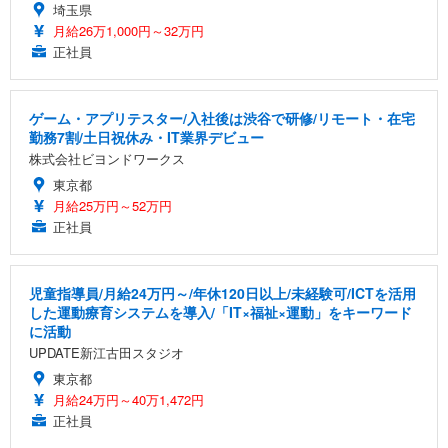
埼玉県
月給26万1,000円～32万円
正社員
ゲーム・アプリテスター/入社後は渋谷で研修/リモート・在宅
勤務7割/土日祝休み・IT業界デビュー
株式会社ビヨンドワークス
東京都
月給25万円～52万円
正社員
児童指導員/月給24万円～/年休120日以上/未経験可/ICTを活用
した運動療育システムを導入/「IT×福祉×運動」をキーワード
に活動
UPDATE新江古田スタジオ
東京都
月給24万円～40万1,472円
正社員