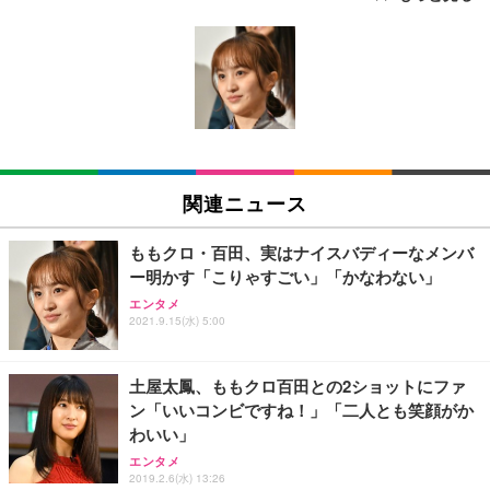
[EdoErgo] オフィスチェア 椅子 テレワーク 疲れな
EIZO ビジネス向けプレミアムモニター | FlexScan
Amazonベーシック ペットシーツ 薄型 レギュラー 1
い 跳ね上げ式アームレスト コンパクト 約105度ロッ
EV3240X-WT | 31.5型4K UHD・USB Type-C・ホワ
回使い捨て 無香料 ホワイト 300枚
キング pc 事務椅子 360度回転 座面昇降 強化ナイロ
イト
ン樹脂ベース 通気性メッシュ 在宅ワーク H-WY01
￥3,373
￥5,699
￥105,595
(黒網+黒枠+黒足)
EIZO ビジネス向けプレミアムモニター | FlexScan
SIHOO B100 オフィスチェア／デスクチェア メッシ
Amazonベーシック ペットシーツ 厚型 ワイド 42枚
EV2740X-WT | 27.0型4K UHD・USB Type-C・ホワ
ュチェア 人間工学 疲れない ブラック
x2袋(84枚) ホワイト(吸収面:ライトブルー)
関連ニュース
イト
￥27,999
￥3,234
￥109,572
ももクロ・百田、実はナイスバディーなメンバ
ー明かす「こりゃすごい」「かなわない」
Sezlife オフィスチェア デスクチェア 疲れない テレ
【純正品】27"ゲーミングモニター DualSense 充電
ネオ・ルーライフ ネオ・オムツ L 中型犬用 26枚入
エンタメ
ワーク チェア 強化バックレスト 30度ロッキング機
フック付き（CFI-ZDM1J）
り 単品
2021.9.15(水) 5:00
能 人間工学 椅子 腰サポート 90度跳ね上げ式アーム
レスト 3Dヘッドレスト ハンガー付き 高反発クッシ
￥49,979
￥1,800
￥7,680
ョン PCチェア 通気性メッシュ ゲーミング/勉強/事
土屋太鳳、ももクロ百田との2ショットにファ
務用 おしゃれ パソコンチェア (ブラック)
ン「いいコンビですね！」「二人とも笑顔がか
Sezlife オフィスチェア デスクチェア 疲れない テレ
【整備済み品】Dell E2724HS 27インチ 液晶モニタ
Smart Basic(スマートベーシック) 【Amazon.co.jp
わいい」
ワーク チェア 強化バックレスト 30度ロッキング機
ー フルHD（1920×1080）VA 非光沢 HDMI/DisplayP
限定】 Smart Basic アイリスオーヤマ ペットシーツ
能 人間工学 椅子 腰サポート 90度跳ね上げ式アーム
ort/VGA スピーカー内蔵 高さ調整 スイベル VESA対
超厚型 お徳用 ワイド 100枚入 (x 1) (ケース販売)
エンタメ
レスト 3Dヘッドレスト ハンガー付き 高反発クッシ
応 ComfortView ビジネス向け
2019.2.6(水) 13:26