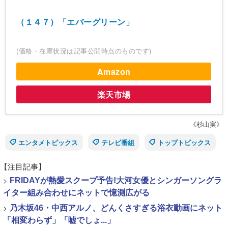
（１４７）「エバーグリーン」
(価格・在庫状況は記事公開時点のものです)
Amazon
楽天市場
《杉山実》
エンタメトピックス
テレビ番組
トップトピックス
【注目記事】
>
FRIDAYが熱愛スクープ予告!大河女優とシンガーソングラ
イター組み合わせにネットで憶測広がる
>
乃木坂46・中西アルノ、どんくさすぎる浴衣動画にネット
「相変わらず」「嘘でしょ...」