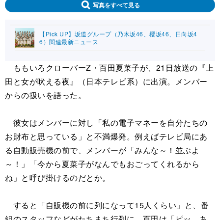
写真をすべて見る
【Pick UP】坂道グループ（乃木坂46、櫻坂46、日向坂4
6）関連最新ニュース
ももいろクローバーZ・百田夏菜子が、21日放送の『上
田と女が吠える夜』（日本テレビ系）に出演。メンバー
からの扱いを語った。
彼女はメンバーに対し「私の電子マネーを自分たちの
お財布と思っている」と不満爆発。例えばテレビ局にあ
る自動販売機の前で、メンバーが「みんな～！並ぶよ
～！」「今から夏菜子がなんでもおごってくれるから
ね」と呼び掛けるのだとか。
すると「自販機の前に列になって15人くらい」と、番
組のスタッフなどがたちまち行列に。百田は「ピッ、あ