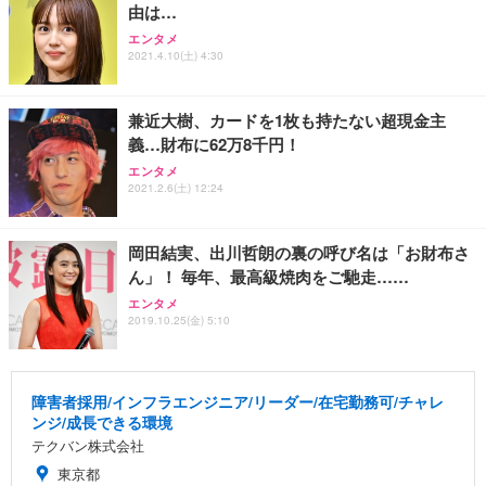
由は…
エンタメ
2021.4.10(土) 4:30
兼近大樹、カードを1枚も持たない超現金主
義…財布に62万8千円！
エンタメ
2021.2.6(土) 12:24
岡田結実、出川哲朗の裏の呼び名は「お財布さ
ん」！ 毎年、最高級焼肉をご馳走……
エンタメ
2019.10.25(金) 5:10
障害者採用/インフラエンジニア/リーダー/在宅勤務可/チャレ
ンジ/成長できる環境
テクバン株式会社
東京都