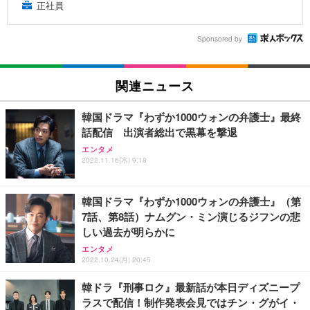
正社員
Sponsored by
関連ニュース
韓国ドラマ『わずか1000ウォンの弁護士』最終
話配信 出演者総出で黒幕を撃退
エンタメ
2022.11.16(水) 9:18
韓国ドラマ『わずか1000ウォンの弁護士』（第
7話、第8話）ナムグン・ミン演じるジフンの悲
しい過去が明らかに
エンタメ
2022.10.24(月) 20:45
韓ドラ『刑事ロク』最新話が本日ディズニープ
ラスで配信！制作発表会見ではチン・グがイ・