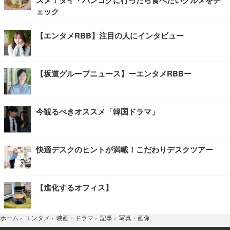
スメ！タイ・バンコクに行ったら食べたいグルメをチ
ェック
【エンタメRBB】注目の人にインタビュー
【坂道グループニュース】ーエンタメRBBー
今観るべきオススメ「韓国ドラマ」
快適デスクのヒントが満載！こだわりデスクツアー
【進化するオフィス】
写真・画像
ホーム
›
エンタメ
›
映画・ドラマ
›
記事
›