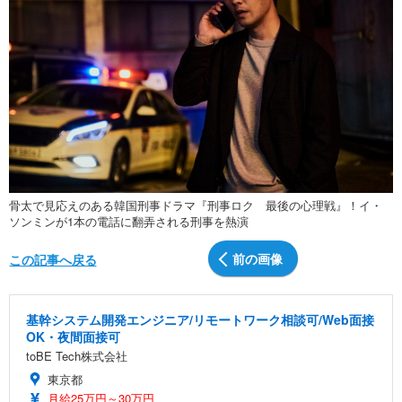
骨太で見応えのある韓国刑事ドラマ『刑事ロク 最後の心理戦』！イ・
ソンミンが1本の電話に翻弄される刑事を熱演
前の画像
この記事へ戻る
基幹システム開発エンジニア/リモートワーク相談可/Web面接
OK・夜間面接可
toBE Tech株式会社
東京都
月給25万円～30万円