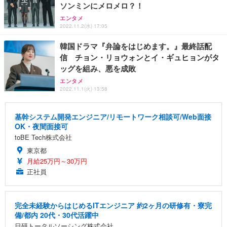
ソンミンにメロメロ？！
エンタメ
2022.11.2(水) 17:05
韓国ドラマ『弁論をはじめます。』最終話配
信 チョン・リョウォンとイ・ギュヒョンがタ
ッグを組み、悪を成敗
エンタメ
2022.11.1(火) 13:58
基幹システム開発エンジニア/リモートワーク相談可/Web面接
OK・夜間面接可
toBE Tech株式会社
東京都
月給25万円～30万円
正社員
完全未経験からはじめるITエンジニア 約2ヶ月の研修有・寮完
備/都内 20代・30代活躍中
日研トータルソーシング株式会社