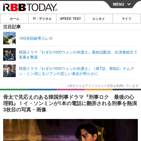
MENU
CLOSE
ホーム
IT・デジタル
SPEED TEST
エンタメ
ライフ
ホーム
注目記事
IT・デジタル
10G光回線導入レポ
IT・デジタルTOP
スマートフォン
SPEED TEST
韓国ドラマ『わずか1000ウォンの弁護士』最終話配信 出演者総出で
黒幕を撃退
ネタ
ガジェット・ツール
エンタメ
韓国ドラマ『わずか1000ウォンの弁護士』（第7話、第8話）ナムグ
ショッピング
その他
ン・ミン演じるジフンの悲しい過去が明らかに
エンタメTOP
映画・ドラマ
ライフ
韓流・K-POP
韓国・芸能
ライフTOP
グルメ
リリース一覧
骨太で見応えのある韓国刑事ドラマ『刑事ロク 最後の心
音楽
スポーツ
ペット
ショッピング
理戦』！イ・ソンミンが1本の電話に翻弄される刑事を熱演
プッシュ通知の停止方法
3枚目の写真・画像
グラビア
ブログ
その他
ショッピング
その他