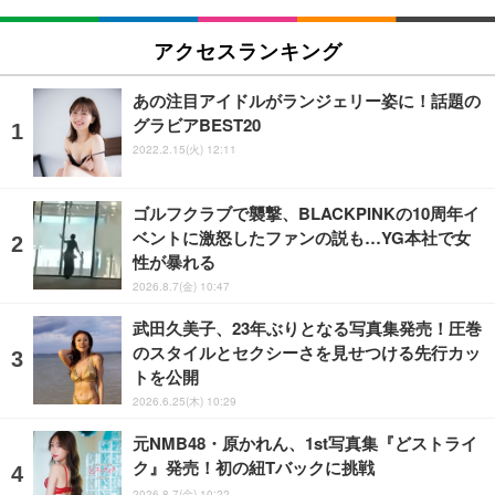
アクセスランキング
あの注目アイドルがランジェリー姿に！話題の
グラビアBEST20
2022.2.15(火) 12:11
ゴルフクラブで襲撃、BLACKPINKの10周年イ
ベントに激怒したファンの説も…YG本社で女
性が暴れる
2026.8.7(金) 10:47
武田久美子、23年ぶりとなる写真集発売！圧巻
のスタイルとセクシーさを見せつける先行カッ
トを公開
2026.6.25(木) 10:29
元NMB48・原かれん、1st写真集『どストライ
ク』発売！初の紐Tバックに挑戦
2026.8.7(金) 10:22