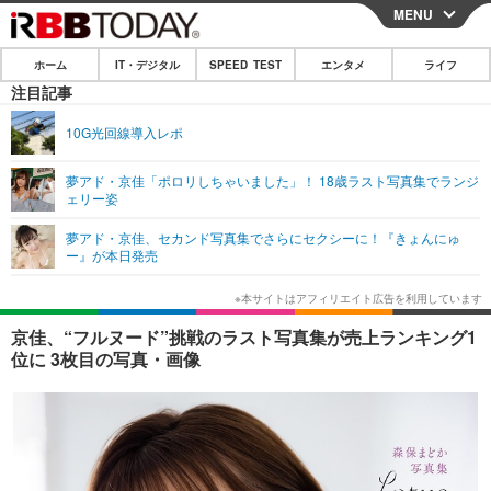
MENU
CLOSE
ホーム
IT・デジタル
SPEED TEST
エンタメ
ライフ
ホーム
注目記事
IT・デジタル
10G光回線導入レポ
IT・デジタルTOP
スマートフォン
SPEED TEST
夢アド・京佳「ポロリしちゃいました」！ 18歳ラスト写真集でランジ
ェリー姿
ネタ
ガジェット・ツール
エンタメ
夢アド・京佳、セカンド写真集でさらにセクシーに！『きょんにゅ
ショッピング
その他
ー』が本日発売
エンタメTOP
映画・ドラマ
ライフ
韓流・K-POP
韓国・芸能
ライフTOP
グルメ
リリース一覧
京佳、“フルヌード”挑戦のラスト写真集が売上ランキング1
音楽
スポーツ
ペット
ショッピング
位に 3枚目の写真・画像
プッシュ通知の停止方法
グラビア
ブログ
その他
ショッピング
その他