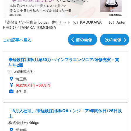
『森保まどか写真集 Lotus』先行カット（c）KADOKAWA （c）Aster
PHOTO／TANAKA TOMOHISA
前の画像
次の画像
この記事へ戻る
未経験採用枠/月給30万～/インフラエンジニア/研修充実・賞
与年2回
infront株式会社
埼玉県
月給30万円～60万円
正社員
「8月入社可」/未経験採用枠/QAエンジニア/年間休日125日以
上
株式会社HyBridge
愛知県