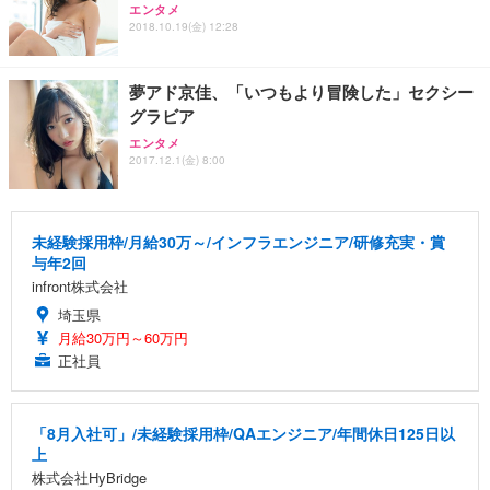
エンタメ
2018.10.19(金) 12:28
夢アド京佳、「いつもより冒険した」セクシー
グラビア
エンタメ
2017.12.1(金) 8:00
未経験採用枠/月給30万～/インフラエンジニア/研修充実・賞
与年2回
infront株式会社
埼玉県
月給30万円～60万円
正社員
「8月入社可」/未経験採用枠/QAエンジニア/年間休日125日以
上
株式会社HyBridge