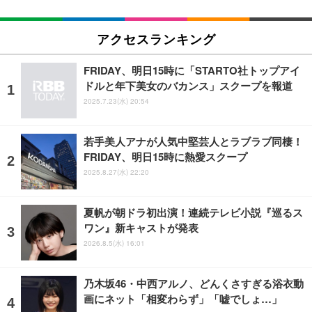
アクセスランキング
FRIDAY、明日15時に「STARTO社トップアイ
ドルと年下美女のバカンス」スクープを報道
2025.7.23(水) 20:54
若手美人アナが人気中堅芸人とラブラブ同棲！
FRIDAY、明日15時に熱愛スクープ
2025.8.27(水) 22:20
夏帆が朝ドラ初出演！連続テレビ小説『巡るス
ワン』新キャストが発表
2026.8.5(水) 16:01
乃木坂46・中西アルノ、どんくさすぎる浴衣動
画にネット「相変わらず」「嘘でしょ…」