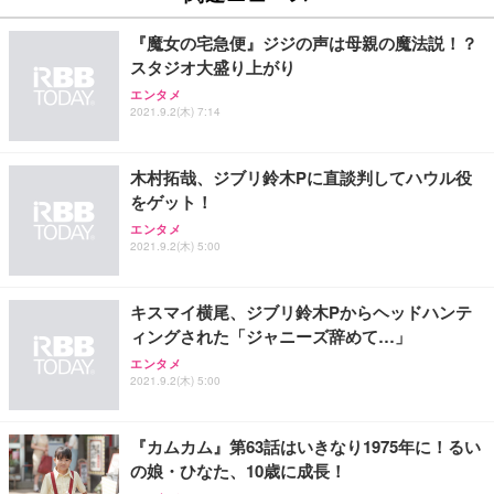
『魔女の宅急便』ジジの声は母親の魔法説！？
スタジオ大盛り上がり
エンタメ
2021.9.2(木) 7:14
木村拓哉、ジブリ鈴木Pに直談判してハウル役
をゲット！
エンタメ
2021.9.2(木) 5:00
キスマイ横尾、ジブリ鈴木Pからヘッドハンテ
ィングされた「ジャニーズ辞めて…」
エンタメ
2021.9.2(木) 5:00
『カムカム』第63話はいきなり1975年に！るい
の娘・ひなた、10歳に成長！