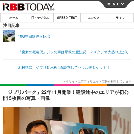
MENU
CLOSE
ホーム
IT・デジタル
SPEED TEST
エンタメ
ライフ
ホーム
注目記事
IT・デジタル
10G光回線導入レポ
IT・デジタルTOP
スマートフォン
SPEED TEST
『魔女の宅急便』ジジの声は母親の魔法説！？スタジオ大盛り上がり
ネタ
ガジェット・ツール
エンタメ
木村拓哉、ジブリ鈴木Pに直談判してハウル役をゲット！
ショッピング
その他
エンタメTOP
映画・ドラマ
ライフ
韓流・K-POP
韓国・芸能
ライフTOP
グルメ
リリース一覧
「ジブリパーク」22年11月開業！建設途中のエリアが初公
音楽
スポーツ
ペット
ショッピング
開 5枚目の写真・画像
プッシュ通知の停止方法
グラビア
ブログ
その他
ショッピング
その他