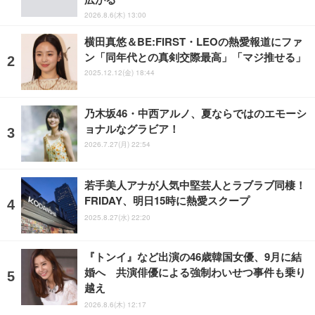
2026.8.6(木) 13:00
横田真悠＆BE:FIRST・LEOの熱愛報道にファ
ン「同年代との真剣交際最高」「マジ推せる」
2025.12.12(金) 18:44
乃木坂46・中西アルノ、夏ならではのエモーシ
ョナルなグラビア！
2026.7.27(月) 22:54
若手美人アナが人気中堅芸人とラブラブ同棲！
FRIDAY、明日15時に熱愛スクープ
2025.8.27(水) 22:20
『トンイ』など出演の46歳韓国女優、9月に結
婚へ 共演俳優による強制わいせつ事件も乗り
越え
2026.8.6(木) 12:17