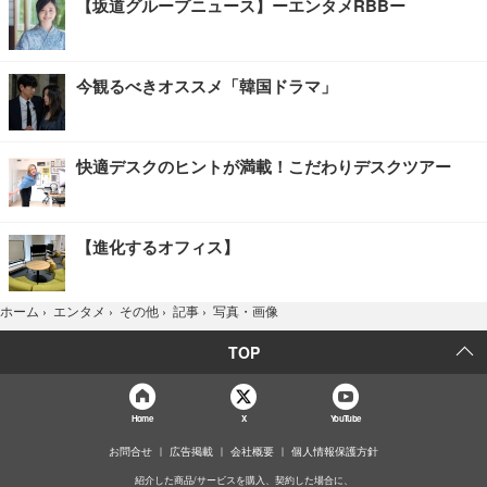
【坂道グループニュース】ーエンタメRBBー
今観るべきオススメ「韓国ドラマ」
快適デスクのヒントが満載！こだわりデスクツアー
【進化するオフィス】
写真・画像
ホーム
›
エンタメ
›
その他
›
記事
›
TOP
Home
X
YouTube
お問合せ
広告掲載
会社概要
個人情報保護方針
紹介した商品/サービスを購入、契約した場合に、