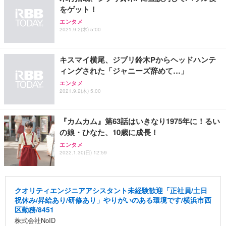
をゲット！
エンタメ
2021.9.2(木) 5:00
キスマイ横尾、ジブリ鈴木Pからヘッドハンテ
ィングされた「ジャニーズ辞めて…」
エンタメ
2021.9.2(木) 5:00
『カムカム』第63話はいきなり1975年に！るい
の娘・ひなた、10歳に成長！
エンタメ
2022.1.30(日) 12:59
クオリティエンジニアアシスタント未経験歓迎「正社員/土日
祝休み/昇給あり/研修あり」やりがいのある環境です/横浜市西
区勤務/8451
株式会社NoID