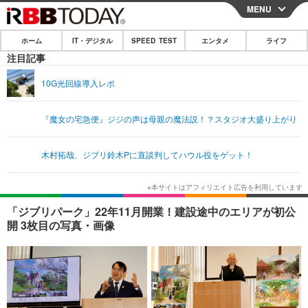
MENU
CLOSE
ホーム
IT・デジタル
SPEED TEST
エンタメ
ライフ
ホーム
注目記事
IT・デジタル
10G光回線導入レポ
IT・デジタルTOP
スマートフォン
SPEED TEST
『魔女の宅急便』ジジの声は母親の魔法説！？スタジオ大盛り上がり
ネタ
ガジェット・ツール
エンタメ
木村拓哉、ジブリ鈴木Pに直談判してハウル役をゲット！
ショッピング
その他
エンタメTOP
映画・ドラマ
ライフ
韓流・K-POP
韓国・芸能
ライフTOP
グルメ
リリース一覧
「ジブリパーク」22年11月開業！建設途中のエリアが初公
音楽
スポーツ
ペット
ショッピング
開 3枚目の写真・画像
プッシュ通知の停止方法
グラビア
ブログ
その他
ショッピング
その他