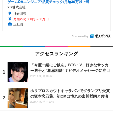
ゲームQAエンジニア/品質チェック/月給30万以上可
Yts株式会社
神奈川県
月給29万300円～50万円
正社員
Sponsored by
アクセスランキング
「今度一緒にご飯を」BTS・V、好きなサッカ
ー選手と“相思相愛”？ビデオメッセージに注目
2026.8.9(日) 18:47
ホリプロスカウトキャラバンでグランプリ受賞
の塚本恋乃葉、初CMは憧れの出川哲朗と共演
2024.4.30(火) 13:45