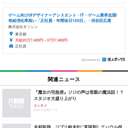
ゲーム向けUIデザイナーアシスタント・IT・ゲーム業界志望/
有給消化率高い「正社員・年間休日125日」・渋谷区広尾
株式会社キソシン
東京都
月給23万7,400円～37万7,400円
正社員
Sponsored by
関連ニュース
『魔女の宅急便』ジジの声は母親の魔法説！？
スタジオ大盛り上がり
エンタメ
2021.9.2(木) 7:14
木村拓哉、ジブリ鈴木Pに直談判してハウル役