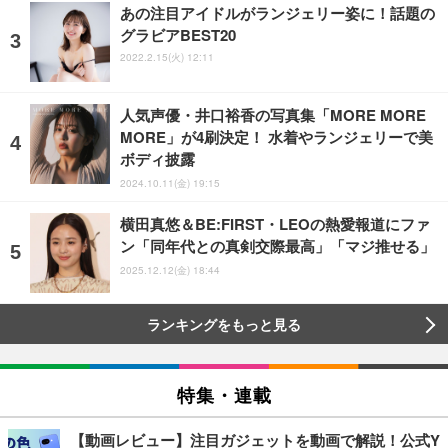
あの注目アイドルがランジェリー姿に！話題の
グラビアBEST20
2022.2.15(火) 12:11
人気声優・井口裕香の写真集「MORE MORE
MORE」が4刷決定！ 水着やランジェリーで美
ボディ披露
2024.10.11(金) 19:15
横田真悠＆BE:FIRST・LEOの熱愛報道にファ
ン「同年代との真剣交際最高」「マジ推せる」
2025.12.12(金) 18:44
ランキングをもっと見る
特集・連載
【動画レビュー】注目ガジェットを動画で解説！公式Y