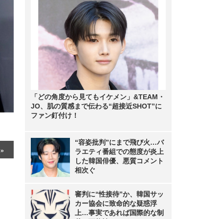
「どの角度から見てもイケメン」&TEAM・
JO、肌の質感まで伝わる“超接近SHOT”に
ファン釘付け！
“容姿批判”にまで飛び火…バ
ラエティ番組での態度が炎上
した韓国俳優、悪質コメント
相次ぐ
審判に“性接待”か、韓国サッ
カー協会に致命的な疑惑浮
上…事実であれば国際的な制