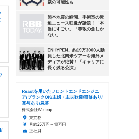
裁の可能性も
ザ
熊本地震の瞬間、手術室の緊
区
迫ニュース映像が話題！「本
当にすごい」「尊敬の念しか
ない」
ENHYPEN、約19万3000人動
員した北南米ツアーを海外メ
ディアが絶賛！「キャリアに
長く残る公演」
フ
Reactを用いたフロントエンドエンジニ
ア/ブランクOK/主婦・主夫歓迎/研修あり/
賞与あり/急募
株式会社Wizleap
東京都
月給25万円～40万円
/
正社員