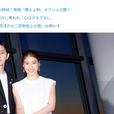
ーが終結！映画『燃えよ剣』オフショ公開！
山田涼介に奪われ「心はズタズタに」
P・山田涼介が二宮和也との思い出明かす