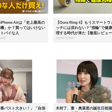
Phone Airは「史上最高の
【Oura Ring 4】もうスマートウ
い機」か？買ってはいけない
ッチには戻れない？“指輪”で健
ストバイな人
理する時代が来た【徹底レビュー
23日
2025年10月6日
一番バスト大きい！」「自信
木村了、妻・奥菜恵の誕生日祝福