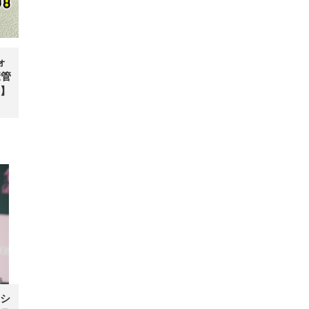
ォ
康管
】
シ