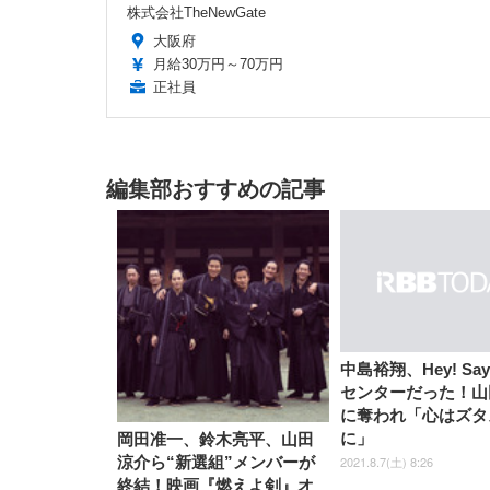
株式会社TheNewGate
大阪府
月給30万円～70万円
正社員
編集部おすすめの記事
中島裕翔、Hey! Say
センターだった！山
に奪われ「心はズタ
に」
岡田准一、鈴木亮平、山田
2021.8.7(土) 8:26
涼介ら“新選組”メンバーが
終結！映画『燃えよ剣』オ