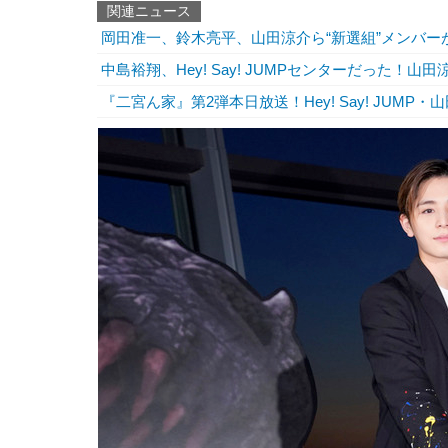
関連ニュース
岡田准一、鈴木亮平、山田涼介ら“新選組”メンバ
中島裕翔、Hey! Say! JUMPセンターだった！
『二宮ん家』第2弾本日放送！Hey! Say! JUM