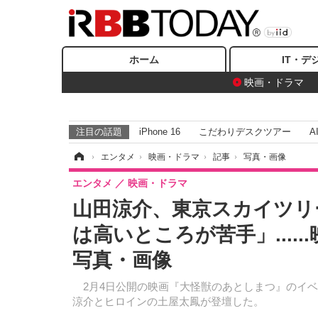
ホーム
IT・デ
映画・ドラマ
注目の話題
iPhone 16
こだわりデスクツアー
A
ホーム
›
エンタメ
›
映画・ドラマ
›
記事
›
写真・画像
エンタメ
映画・ドラマ
山田涼介、東京スカイツリ
は高いところが苦手」....
写真・画像
2月4日公開の映画『大怪獣のあとしまつ』のイベ
涼介とヒロインの土屋太鳳が登壇した。