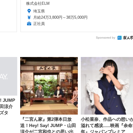
株式会社ELM
埼玉県
月給24万3,800円～38万5,000円
正社員
Sponsored by
! JUMP
田涼介
ズタ
『二宮ん家』第2弾本日放
小松菜奈、作品への想い
送！Hey! Say! JUMP・山田
溢れて感涙......映画『余命
涼介が二宮和也との思い出
年』ジャパンプレミア