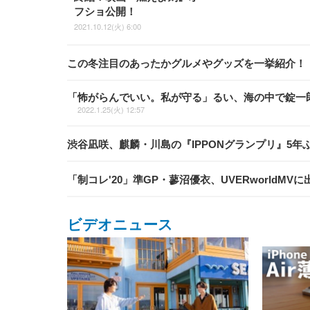
フショ公開！
2021.10.12(火) 6:00
この冬注目のあったかグルメやグッズを一挙紹介！
「怖がらんでいい。私が守る」るい、海の中で錠一
2022.1.25(火) 12:57
渋谷凪咲、麒麟・川島の『IPPONグランプリ』5年
「制コレ'20」準GP・蓼沼優衣、UVERworldM
ビデオニュース