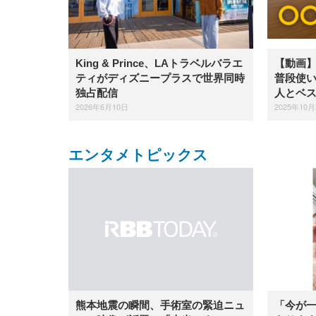
King & Prince、LAトラベルバラエ
【動画】i
ティがディズニープラスで世界同時
普段使
独占配信
人とベ
2026年6月10日
2025年10月
エンタメトピックス
「今が
熊本地震の瞬間、手術室の緊迫ニュ