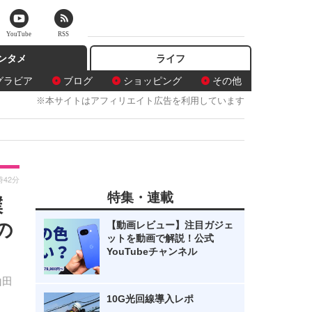
YouTube
RSS
ンタメ
ライフ
グラビア
ブログ
ショッピング
その他
※本サイトはアフィリエイト広告を利用しています
時42分
特集・連載
僕
の
【動画レビュー】注目ガジェ
ットを動画で解説！公式
YouTubeチャンネル
山田
10G光回線導入レポ