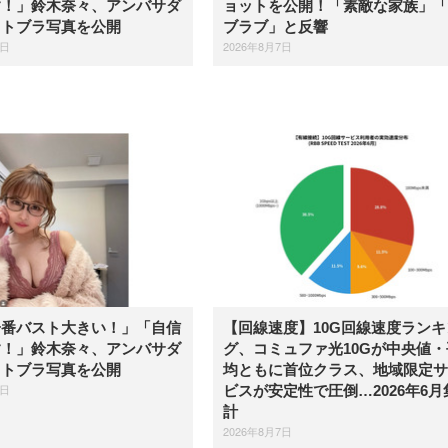
す！」鈴木奈々、アンバサダ
ョットを公開！「素敵な家族」「
イトブラ写真を公開
ブラブ」と反響
7日
2026年8月7日
一番バスト大きい！」「自信
【回線速度】10G回線速度ランキ
す！」鈴木奈々、アンバサダ
グ、コミュファ光10Gが中央値・
イトブラ写真を公開
均ともに首位クラス、地域限定サ
7日
ビスが安定性で圧倒…2026年6月
計
2026年8月7日