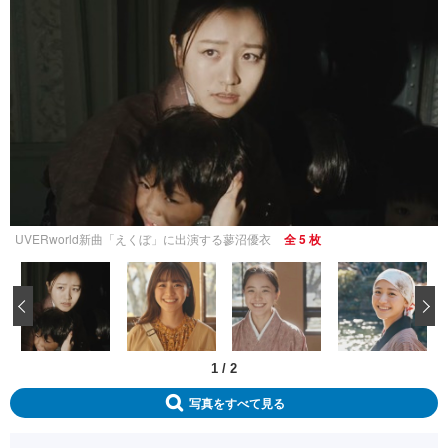
UVERworld新曲「えくぼ」に出演する蓼沼優衣
全 5 枚
‹
1
/
2
写真をすべて見る