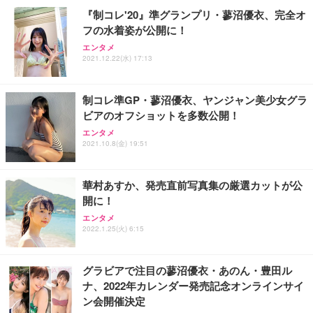
￥109,572
『制コレ'20』準グランプリ・蓼沼優衣、完全オ
フの水着姿が公開に！
Sezlife オフィスチェア デスクチェア 疲れない テレ
【純正品】27"ゲーミングモニター DualSense 充電
ネオ・ルーライフ ネオ・オムツ L 中型犬用 26枚入
エンタメ
ワーク チェア 強化バックレスト 30度ロッキング機
2021.12.22(水) 17:13
フック付き（CFI-ZDM1J）
り 単品
能 人間工学 椅子 腰サポート 90度跳ね上げ式アーム
レスト 3Dヘッドレスト ハンガー付き 高反発クッシ
￥49,979
￥1,800
￥7,680
ョン PCチェア 通気性メッシュ ゲーミング/勉強/事
制コレ準GP・蓼沼優衣、ヤンジャン美少女グラ
務用 おしゃれ パソコンチェア (ブラック)
ビアのオフショットを多数公開！
Sezlife オフィスチェア デスクチェア 疲れない テレ
【整備済み品】Dell E2724HS 27インチ 液晶モニタ
Smart Basic(スマートベーシック) 【Amazon.co.jp
エンタメ
ワーク チェア 強化バックレスト 30度ロッキング機
ー フルHD（1920×1080）VA 非光沢 HDMI/DisplayP
限定】 Smart Basic アイリスオーヤマ ペットシーツ
2021.10.8(金) 19:51
能 人間工学 椅子 腰サポート 90度跳ね上げ式アーム
ort/VGA スピーカー内蔵 高さ調整 スイベル VESA対
超厚型 お徳用 ワイド 100枚入 (x 1) (ケース販売)
レスト 3Dヘッドレスト ハンガー付き 高反発クッシ
応 ComfortView ビジネス向け
￥7,680
￥15,800
￥3,670
ョン PCチェア 通気性メッシュ ゲーミング/勉強/事
華村あすか、発売直前写真集の厳選カットが公
務用 おしゃれ パソコンチェア (ホワイト)
開に！
ANDWINT オフィスチェア デスクチェア 肘なし メ
【MiniLED/24.5inch/280Hz/FHD】GRAPHT THE S
アイリスオーヤマ ペットシーツ 超厚型 お徳用 レギ
ッシュ 通気性 ランバーサポート付き 腰サポート ガ
HOOTER Gaming Monitor 24” Essential ゲーミン
エンタメ
ュラー 200枚入【Amazon.co.jp限定】
ス圧無段階昇降 360度回転 キャスター付き コンパク
グモニター QD 24.5インチ 1ms FHD 量子ドット 残
2022.1.25(火) 6:15
ト 幅52×奥行58.5×高さ84～96cm テレワーク 在宅
像低減 (3年保証 | 輝点保証 | 日本メーカー)
￥3,731
￥4,139
￥34,980
勤務 ブラック
グラビアで注目の蓼沼優衣・あのん・豊田ル
ナ、2022年カレンダー発売記念オンラインサイ
ン会開催決定