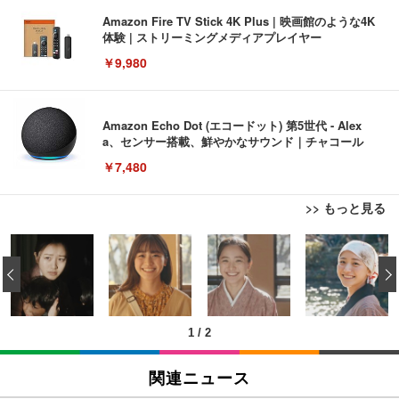
Amazon Fire TV Stick 4K Plus | 映画館のような4K
体験 | ストリーミングメディアプレイヤー
￥9,980
Amazon Echo Dot (エコードット) 第5世代 - Alex
a、センサー搭載、鮮やかなサウンド｜チャコール
￥7,480
>> もっと見る
[EdoErgo] オフィスチェア 椅子 テレワーク 疲れな
EIZO ビジネス向けプレミアムモニター | FlexScan
Amazonベーシック ペットシーツ 薄型 レギュラー 1
い 跳ね上げ式アームレスト コンパクト 約105度ロッ
EV3240X-WT | 31.5型4K UHD・USB Type-C・ホワ
‹
回使い捨て 無香料 ホワイト 300枚
キング pc 事務椅子 360度回転 座面昇降 強化ナイロ
イト
ン樹脂ベース 通気性メッシュ 在宅ワーク H-WY01
￥3,373
￥5,699
￥105,595
(黒網+黒枠+黒足)
1
/
2
EIZO ビジネス向けプレミアムモニター | FlexScan
SIHOO B100 オフィスチェア／デスクチェア メッシ
Amazonベーシック ペットシーツ 厚型 ワイド 42枚
EV2740X-WT | 27.0型4K UHD・USB Type-C・ホワ
ュチェア 人間工学 疲れない ブラック
x2袋(84枚) ホワイト(吸収面:ライトブルー)
関連ニュース
イト
￥27,999
￥3,234