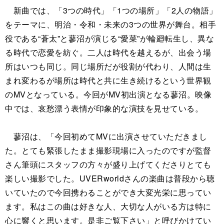
新曲では、「3つの時代」「1つの場所」「2人の物語」
をテーマに、明治・令和・未来の3つの世界が舞台。相手
役である“蒼太”と蓼沼が演じる“愛菜”が輪廻転生し、異な
る時代で恋愛を紡ぐ。二人は時代を越えるが、出会う場
所はいつも同じ。同じ場所だが役割が代わり、人間は生
まれ変わるが場所は時代と共に生き続けるという世界観
のMVとなっている。今回がMV初出演となる蓼沼。映像
中では、哀愁漂う表情が印象的な演技を見せている。
蓼沼は、「今回初めてMVに出演させていただきまし
た。とても緊張したまま撮影現場に入ったのですが監督
さん筆頭にスタッフの方々が盛り上げてくださりとても
楽しい撮影でした。UVERworldさんの楽曲は普段から聴
いていたので今回携わることができ大変光栄に思ってい
ます。私はこの曲は好きな人、大切な人がいる方は特に
心に響くと思います。是非ご覧下さい」と呼びかけてい