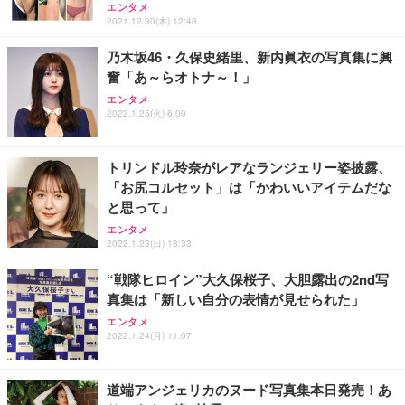
エンタメ
2021.12.30(木) 12:48
乃木坂46・久保史緒里、新内眞衣の写真集に興
奮「あ～らオトナ～！」
エンタメ
2022.1.25(火) 6:00
トリンドル玲奈がレアなランジェリー姿披露、
「お尻コルセット」は「かわいいアイテムだな
と思って」
エンタメ
2022.1.23(日) 18:33
“戦隊ヒロイン”大久保桜子、大胆露出の2nd写
真集は「新しい自分の表情が見せられた」
エンタメ
2022.1.24(月) 11:07
道端アンジェリカのヌード写真集本日発売！あ