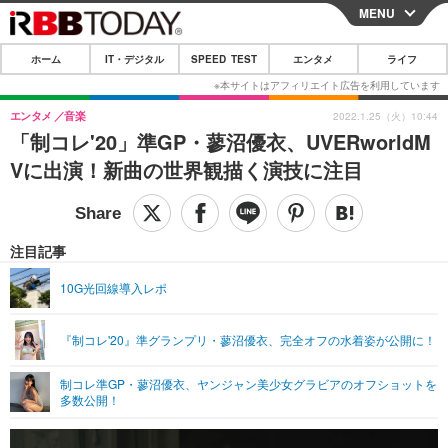
MENU
CLOSE
ホーム
IT・デジタル
SPEED TEST
エンタメ
ライフ
ホーム
IT・デジタル
エンタメ
音楽
2022.1.25（火）10:44
「制コレ'20」準GP・蓼沼優衣、UVERworldM
IT・デジタルTOP
スマートフォン
SPEED TEST
Vに出演！新曲の世界観描く演技に注目
ネタ
ガジェット・ツール
エンタメ
ショッピング
その他
エンタメTOP
映画・ドラマ
ライフ
注目記事
韓流・K-POP
韓国・芸能
ライフTOP
グルメ
リリース一覧
10G光回線導入レポ
音楽
スポーツ
ペット
ショッピング
プッシュ通知の停止方法
『制コレ'20』準グランプリ・蓼沼優衣、完全オフの水着姿が公開に！
グラビア
ブログ
その他
制コレ準GP・蓼沼優衣、ヤンジャン美少女グラビアのオフショットを
ショッピング
その他
多数公開！