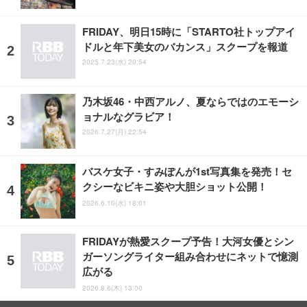
FRIDAY、明日15時に「STARTO社トップアイ
ドルと年下美女のバカンス」スクープを報道
2025.7.23(水) 20:54
乃木坂46・中西アルノ、夏ならではのエモーシ
ョナルなグラビア！
2026.7.27(月) 22:54
バスケ女子・すみぽんが1st写真集を発売！セ
クシーなビキニ姿や大胆ショット公開！
2026.6.10(水) 18:01
FRIDAYが熱愛スクープ予告！大河女優とシン
ガーソングライター組み合わせにネットで憶測
広がる
2026.8.6(木) 13:00