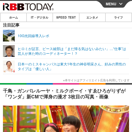
MENU
CLOSE
ホーム
IT・デジタル
SPEED TEST
エンタメ
ライフ
ホーム
注目記事
IT・デジタル
10G光回線導入レポ
IT・デジタルTOP
スマートフォン
SPEED TEST
ヒロミが証言、ピース綾部は「まだ帰る気はないみたい」…“仕事”は
芸人が来た時のコーディネーター！？
ネタ
ガジェット・ツール
エンタメ
日本一のミスキャンパスは東大1年生の神谷明采さん、好みの男性の
ショッピング
その他
タイプは「優しい人」
エンタメTOP
映画・ドラマ
ライフ
韓流・K-POP
韓国・芸能
ライフTOP
グルメ
リリース一覧
千鳥・ガンバレルーヤ・ミルクボーイ・すゑひろがりずが
音楽
スポーツ
ペット
ショッピング
「ワンダ」新CMで渾身の漫才 3枚目の写真・画像
プッシュ通知の停止方法
グラビア
ブログ
その他
ショッピング
その他