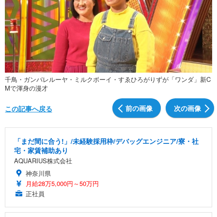
千鳥・ガンバレルーヤ・ミルクボーイ・すゑひろがりずが「ワンダ」新C
Mで渾身の漫才
前の画像
次の画像
この記事へ戻る
「まだ間に合う!」/未経験採用枠/デバッグエンジニア/寮・社
宅・家賃補助あり
AQUARIUS株式会社
神奈川県
月給28万5,000円～50万円
正社員