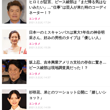
ヒロミが証言、ピース綾部は「まだ帰る気はな
いみたい」…“仕事”は芸人が来た時のコーディ
ネーター！？
エンタメ
2021.3.2(火) 17:24
日本一のミスキャンパスは東大1年生の神谷明
采さん、好みの男性のタイプは「優しい人」
エンタメ
2021.3.2(火) 15:26
坂上忍、吉本興業アメリカ支社の存在に驚き…
ピース綾部は現地調査員だった！？
エンタメ
2021.3.2(火) 14:37
杉咲花、弟とのツーショット公開に「嬉しいシ
ョット」
エンタメ
2021.3.2(火) 14:09