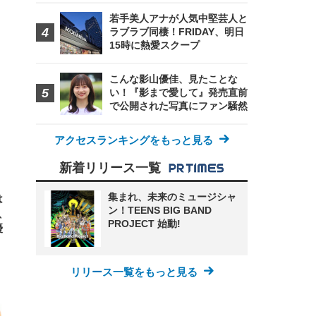
若手美人アナが人気中堅芸人と
ラブラブ同棲！FRIDAY、明日
15時に熱愛スクープ
FHD】
ェ
ット
 メ
レギ
 ゲ
ーサ
こんな影山優佳、見たことな
ンチ
 ガ
い！『影まで愛して』発売直前
 (3
回
で公開された写真にファン騒然
ー)
ンパ
高さ
 在
アクセスランキングをもっと見る
新着リリース一覧
集まれ、未来のミュージシャ
は
ン！TEENS BIG BAND
、
PROJECT 始動!
優
リリース一覧をもっと見る