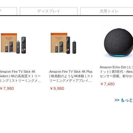
ア
ディスプレイ
犬用トイレ
Amazon Echo Dot (
Amazon Fire TV Stick 4K
Amazon Fire TV Stick 4K Plus
ドット) 第5世代 - Ale
Select | 4Kの高画質ストリー
| 映画館のような4K体験 | スト
センサー搭載、鮮やか
ミング | ストリーミングメデ
リーミングメディアプレイヤ
サウンド｜チャコール
￥7,480
ィアプレイヤー
ー
￥7,980
￥9,980
>> もっ