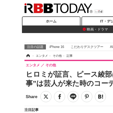
ホーム
IT・デ
映画・ドラマ
注目の話題
iPhone 16
こだわりデスクツアー
A
ホーム
›
エンタメ
›
その他
›
記事
エンタメ
その他
ヒロミが証言、ピース綾部
事”は芸人が来た時のコー
注目記事