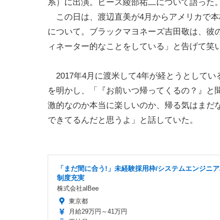
系）に出演。ピース綾部祐二について語った
この日は、渡辺直美が4月からアメリカで本
について。ブラックマヨネーズ吉田敬は、彼の
ィネーター的なことをしている」と告げて笑
2017年4月に渡米して4年が経とうとして
を明かし、「『お前いつ帰ってくるの？』と
激的なのか本当に楽しいのか、帰る気はまだ
できてるんだと思うよ」と話していた。
「まだ間に合う!」未経験採用枠/システムエンジニア
制度充実
株式会社alBee
東京都
月給29万円～41万円