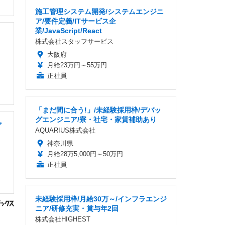
施工管理システム開発/システムエンジニ
ア/要件定義/ITサービス企
業/JavaScript/React
・
株式会社スタッフサービス
大阪府
月給23万円～55万円
正社員
「まだ間に合う!」/未経験採用枠/デバッ
グエンジニア/寮・社宅・家賃補助あり
ア
AQUARIUS株式会社
神奈川県
月給28万5,000円～50万円
正社員
未経験採用枠/月給30万～/インフラエンジ
ニア/研修充実・賞与年2回
株式会社HIGHEST