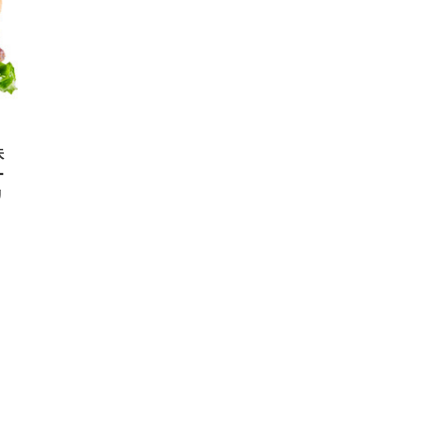
味
ー
リ