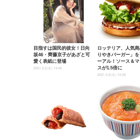
目指すは国民的彼女！日向
ロッテリア、人気商
坂46・齊藤京子があざと可
りやきバーガー」を
愛く表紙に登場
ーアル！ソース＆マ
スが1.5倍に
2021.3.2(火) 14:40
2021.3.2(火) 14:28