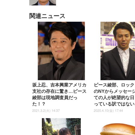
関連ニュース
EIZO ビジネス向けプレミア
EIZO ビジネス向けプレミア
【純
[EdoErgo] オフィスチェア 椅
Amazonベーシック ペットシ
SIHOO B100 オフィスチェア
Amazonベーシック ペットシ
ムモニター | FlexScan
ムモニター | FlexScan
ニタ
子 テレワーク 疲れない 跳ね
ーツ 薄型 レギュラー 1回使い
／デスクチェア メッシュチェ
ーツ 厚型 ワイド 42枚x2袋(84
EV3240X-WT | 31.5型4K
EV2740X-WT | 27.0型4K
ク付
上げ式アームレスト コンパク
捨て 無香料 ホワイト 300枚
ア 人間工学 疲れない ブラッ
枚) ホワイト(吸収面:ライトブ
UHD・USB Type-C・ホワイ
UHD・USB Type-C・ホワイ
ト 約105度ロッキング pc 事務
￥105,595
￥109,572
ク
ルー)
￥4
ト
ト
￥5,699
￥3,373
￥27,999
￥3,234
椅子 360度回転 座面昇降 強化
ナイロン樹脂ベース 通気性メ
ッシュ 在宅ワーク H-
WY01(黒網+黒枠+黒足)
坂上忍、吉本興業アメリカ
ピース綾部、ロック
支社の存在に驚き…ピース
のNYからメッセー
綾部は現地調査員だっ
ての人が絶望的な日
た！？
っている訳ではない
2021.3.2(火) 14:37
2020.4.10(金) 17:44