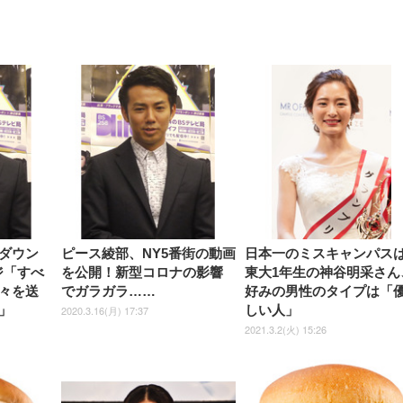
【整備済み品】Dell
【MiniLED/24.5inch/280Hz/
正品】27"ゲーミングモ
ANDWINT オフィスチ
アイリスオーヤマ ペ
Sezlife オフィスチェア デスク
ネオ・ルーライフ ネオ・オム
E2724HS 27インチ 液晶モ
Sezlife オフィスチェア デスク
Smart Basic(スマートベーシ
GRAPHT THE SHOOTER
ー DualSense 充電フッ
ア デスクチェア 肘なし
シーツ 超厚型 お徳用 
チェア 疲れない テレワーク
ツ L 中型犬用 26枚入り 単品
ニター フル
チェア 疲れない テレワーク
ック) 【Amazon.co.jp限定】
Gaming Monitor 24” Essential
き（CFI-ZDM1J）
ッシュ 通気性 ランバ
ュラー 200枚入
チェア 強化バックレスト 30
HD（1920×1080）VA 非光
チェア 強化バックレスト 30度
Smart Basic アイリスオーヤマ
ーミングモニター QD 24.5イ
ポート付き 腰サポート
【Amazon.co.jp限定】
￥1,800
￥15,800
￥34,980
9,979
度ロッキング機能 人間工学 椅
沢 HDMI/DisplayPort/VGA
ロッキング機能 人間工学 椅子
ペットシーツ 超厚型 お徳用
￥4,139
￥3,731
1ms FHD 量子ドット 残像低減
ス圧無段階昇降 360度
￥7,680
￥7,680
￥3,670
子 腰サポート 90度跳ね上げ
スピーカー内蔵 高さ調整 ス
腰サポート 90度跳ね上げ式ア
ワイド 100枚入 (x 1) (ケース
年保証 | 輝点保証 | 日本メーカ
転 キャスター付き コ
式アームレスト 3Dヘッドレス
イベル VESA対応
ームレスト 3Dヘッドレスト
販売)
クト 幅52×奥行58.5×
ト ハンガー付き 高反発クッシ
ComfortView ビジネス向け
ハンガー付き 高反発クッショ
84～96cm テレワーク
ョン PCチェア 通気性メッシ
ン PCチェア 通気性メッシュ
宅勤務 ブラック
ュ ゲーミング/勉強/事務用 お
ゲーミング/勉強/事務用 おし
しゃれ パソコンチェア (ブラ
ゃれ パソコンチェア (ホワイ
ック)
ト)
ダウン
ピース綾部、NY5番街の動画
日本一のミスキャンパス
ジ「すべ
を公開！新型コロナの影響
東大1年生の神谷明采さん
々を送
でガラガラ……
好みの男性のタイプは「
」
しい人」
2020.3.16(月) 17:37
2021.3.2(火) 15:26