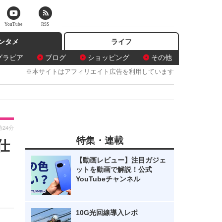
YouTube
RSS
ンタメ
ライフ
グラビア
ブログ
ショッピング
その他
※本サイトはアフィリエイト広告を利用しています
時24分
特集・連載
仕
【動画レビュー】注目ガジェ
ットを動画で解説！公式
YouTubeチャンネル
10G光回線導入レポ