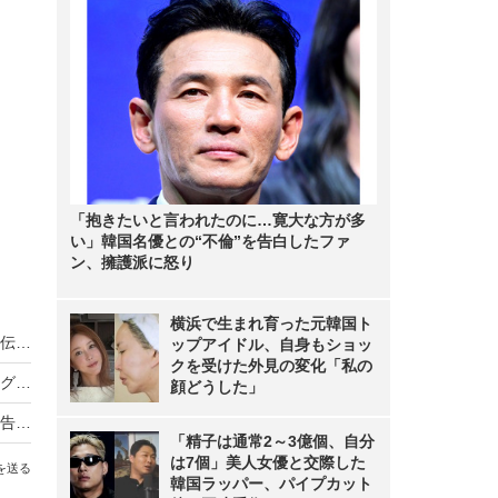
「抱きたいと言われたのに…寛大な方が多
い」韓国名優との“不倫”を告白したファ
ン、擁護派に怒り
横浜で生まれ育った元韓国ト
ノンスタ井上、妻から思わぬ不満！意外にモテる伝説に黄信号
ップアイドル、自身もショッ
クを受けた外見の変化「私の
超とき宣・菅田愛貴、スタジオで突然号泣「他のグループを下げる風潮にイライラしちゃう」
顔どうした」
原田知世、芸能界入りのきっかけとなった俳優を告白「“会いたい”って思って」
「精子は通常2～3億個、自分
は7個」美人女優と交際した
を送る
韓国ラッパー、パイプカット