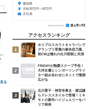
愛知県
月給30万円～60万円
正社員
Sponsored by
アクセスランキング
ホリプロスカウトキャラバンで
グランプリ受賞の塚本恋乃葉、
初CMは憧れの出川哲朗と共演
エコー
xa、
な
FRIDAYが熱愛スクープ予告！
大河女優とシンガーソングライ
ター組み合わせにネットで憶測
広がる
と見る
北川景子・神宮寺勇太・渡辺謙
らドレススタイルで登場！ミキ
モトの新作ハイジュエリーをパ
リで発表