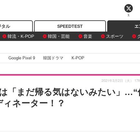
X
ジタル
SPEEDTEST
エ
韓流・K-POP
韓国・芸能
音楽
スポーツ
I
Google Pixel 9
韓国ドラマ
K-POP
2021年3月2日（火） 17
は「まだ帰る気はないみたい」…“
ディネーター！？