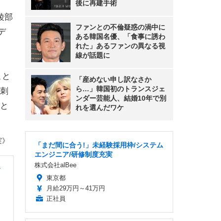
後に再建手術
綾部
ファンとの不倫疑惑の渦中に
デ
ある韓国名優、「食事に誘わ
れた」あるファンの異なる視
線が話題に
こと
「産めない申し訳なさか
ら…」韓国初のトランスジェ
刺
ンダー芸能人、結婚10年で別
と
れを選んだワケ
実》
「まだ間に合う!」未経験採用枠/システム
エンジニア/研修制度充実
株式会社alBee
サ
東京都
月給29万円～41万円
正社員