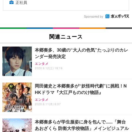
正社員
Sponsored by
関連ニュース
本郷奏多、30歳の“大人の色気”たっぷりのカレ
ンダー発売決定
エンタメ
2020.9.12(土) 18:19
岡田健史と本郷奏多が“妖怪時代劇”に挑戦！N
HKドラマ『大江戸もののけ物語』
エンタメ
2020.6.11(木) 6:07
本郷奏多らが学生服姿に身を包んで......「舞台
あおざくら 防衛大学校物語」メインビジュアル