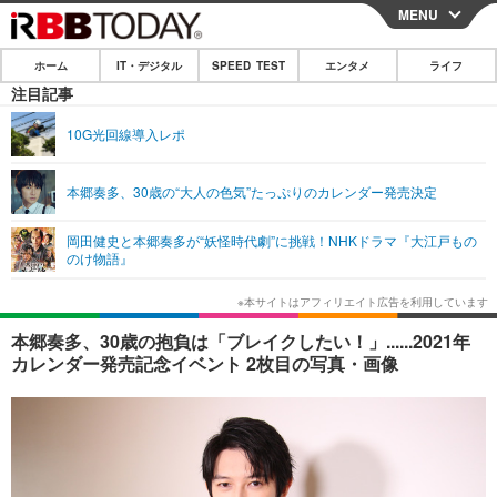
MENU
CLOSE
ホーム
IT・デジタル
SPEED TEST
エンタメ
ライフ
ホーム
注目記事
IT・デジタル
10G光回線導入レポ
IT・デジタルTOP
スマートフォン
SPEED TEST
本郷奏多、30歳の“大人の色気”たっぷりのカレンダー発売決定
ネタ
ガジェット・ツール
エンタメ
岡田健史と本郷奏多が“妖怪時代劇”に挑戦！NHKドラマ『大江戸もの
ショッピング
その他
のけ物語』
エンタメTOP
映画・ドラマ
ライフ
韓流・K-POP
韓国・芸能
ライフTOP
グルメ
リリース一覧
本郷奏多、30歳の抱負は「ブレイクしたい！」......2021年
音楽
スポーツ
ペット
ショッピング
カレンダー発売記念イベント 2枚目の写真・画像
プッシュ通知の停止方法
グラビア
ブログ
その他
ショッピング
その他