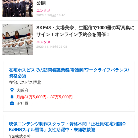
公開
エンタメ
2020.3.20(金) 16:40
SKE48・大場美奈、生配信で1000冊の写真集に
サイン！オンライン予約会を開催！
エンタメ
2020.11.14(土) 23:08
在宅ホスピスでの訪問看護業務/看護師/ワークライフバランス/
資格必須
在宅ホスピス堺北
大阪府
月給31万5,000円～37万5,000円
正社員
映像コンテンツ制作スタッフ・資格不問「正社員/在宅相談O
K/SNSスキル習得」女性活躍中・未経験歓迎
Yts株式会社