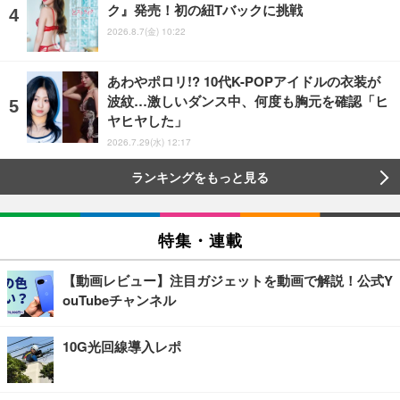
ク』発売！初の紐Tバックに挑戦
2026.8.7(金) 10:22
あわやポロリ!? 10代K-POPアイドルの衣装が
波紋…激しいダンス中、何度も胸元を確認「ヒ
ヤヒヤした」
2026.7.29(水) 12:17
ランキングをもっと見る
特集・連載
【動画レビュー】注目ガジェットを動画で解説！公式Y
ouTubeチャンネル
10G光回線導入レポ