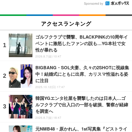
Sponsored by
アクセスランキング
ゴルフクラブで襲撃、BLACKPINKの10周年イ
ベントに激怒したファンの説も…YG本社で女
性が暴れる
2026.8.7(金) 10:47
BIGBANG・SOL夫妻、久々の2SHOTに視線集
中！結婚式にともに出席、カリスマ性溢れる姿
に注目
2025.10.12(日) 17:47
韓国YGエンタ社屋を襲撃したのは日本人…ゴ
ルフクラブで出入口の一部を破損、警察が経緯
を調査へ
2026.8.7(金) 18:47
元NMB48・原かれん、1st写真集『どストライ