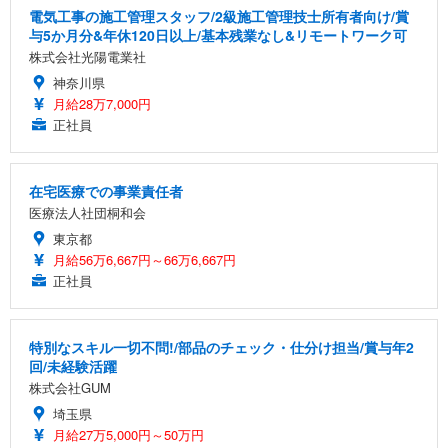
電気工事の施工管理スタッフ/2級施工管理技士所有者向け/賞
与5か月分&年休120日以上/基本残業なし&リモートワーク可
株式会社光陽電業社
神奈川県
月給28万7,000円
正社員
在宅医療での事業責任者
医療法人社団桐和会
東京都
月給56万6,667円～66万6,667円
正社員
特別なスキル一切不問!/部品のチェック・仕分け担当/賞与年2
回/未経験活躍
株式会社GUM
埼玉県
月給27万5,000円～50万円