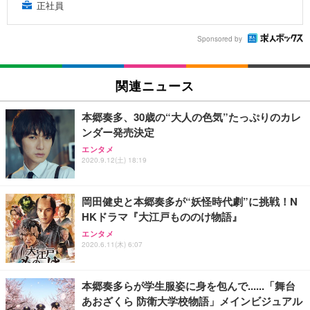
正社員
Sponsored by
関連ニュース
本郷奏多、30歳の“大人の色気”たっぷりのカレ
ンダー発売決定
エンタメ
2020.9.12(土) 18:19
岡田健史と本郷奏多が“妖怪時代劇”に挑戦！N
HKドラマ『大江戸もののけ物語』
エンタメ
2020.6.11(木) 6:07
本郷奏多らが学生服姿に身を包んで......「舞台
あおざくら 防衛大学校物語」メインビジュアル