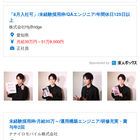
「8月入社可」/未経験採用枠/QAエンジニア/年間休日125日以
上
株式会社HyBridge
愛知県
月給30万円～51万8,000円
正社員
Sponsored by
未経験採用枠/月給30万～/運用構築エンジニア/研修充実・賞
与年2回
ナナイロモバイル株式会社