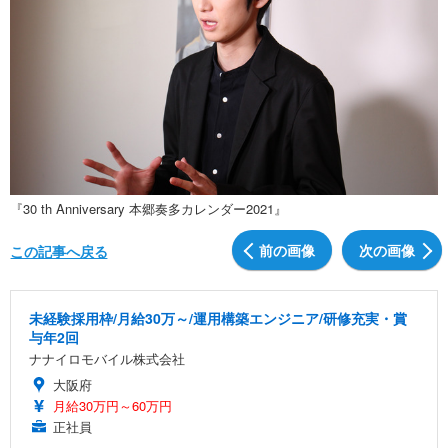
『30 th Anniversary 本郷奏多カレンダー2021』
前の画像
次の画像
この記事へ戻る
未経験採用枠/月給30万～/運用構築エンジニア/研修充実・賞
与年2回
ナナイロモバイル株式会社
大阪府
月給30万円～60万円
正社員