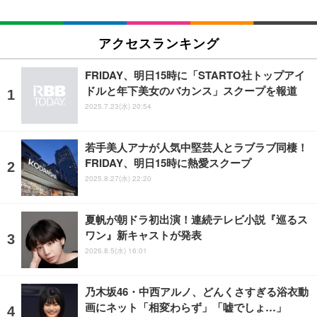
アクセスランキング
FRIDAY、明日15時に「STARTO社トップアイ
ドルと年下美女のバカンス」スクープを報道
2025.7.23(水) 20:54
若手美人アナが人気中堅芸人とラブラブ同棲！
FRIDAY、明日15時に熱愛スクープ
2025.8.27(水) 22:20
夏帆が朝ドラ初出演！連続テレビ小説『巡るス
ワン』新キャストが発表
2026.8.5(水) 16:01
乃木坂46・中西アルノ、どんくさすぎる浴衣動
画にネット「相変わらず」「嘘でしょ…」