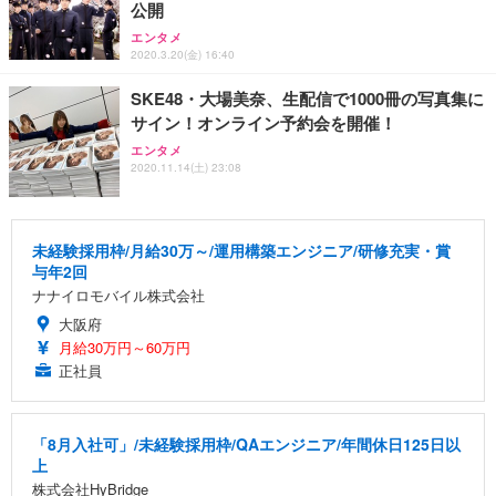
公開
エンタメ
2020.3.20(金) 16:40
SKE48・大場美奈、生配信で1000冊の写真集に
サイン！オンライン予約会を開催！
エンタメ
2020.11.14(土) 23:08
未経験採用枠/月給30万～/運用構築エンジニア/研修充実・賞
与年2回
ナナイロモバイル株式会社
大阪府
月給30万円～60万円
正社員
「8月入社可」/未経験採用枠/QAエンジニア/年間休日125日以
上
株式会社HyBridge