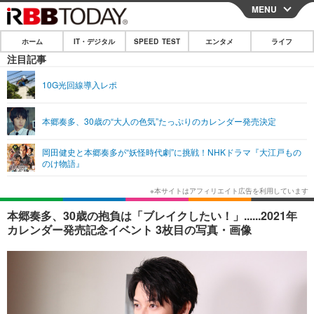
MENU
CLOSE
ホーム
IT・デジタル
SPEED TEST
エンタメ
ライフ
ホーム
注目記事
IT・デジタル
10G光回線導入レポ
IT・デジタルTOP
スマートフォン
SPEED TEST
本郷奏多、30歳の“大人の色気”たっぷりのカレンダー発売決定
ネタ
ガジェット・ツール
エンタメ
岡田健史と本郷奏多が“妖怪時代劇”に挑戦！NHKドラマ『大江戸もの
ショッピング
その他
のけ物語』
エンタメTOP
映画・ドラマ
ライフ
韓流・K-POP
韓国・芸能
ライフTOP
グルメ
リリース一覧
本郷奏多、30歳の抱負は「ブレイクしたい！」......2021年
音楽
スポーツ
ペット
ショッピング
カレンダー発売記念イベント 3枚目の写真・画像
プッシュ通知の停止方法
グラビア
ブログ
その他
ショッピング
その他