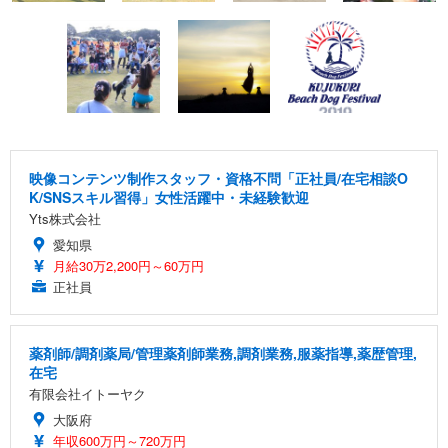
映像コンテンツ制作スタッフ・資格不問「正社員/在宅相談O
K/SNSスキル習得」女性活躍中・未経験歓迎
Yts株式会社
愛知県
月給30万2,200円～60万円
正社員
薬剤師/調剤薬局/管理薬剤師業務,調剤業務,服薬指導,薬歴管理,
在宅
有限会社イトーヤク
大阪府
年収600万円～720万円