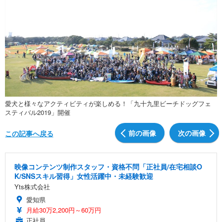
愛犬と様々なアクティビティが楽しめる！「九十九里ビーチドッグフェ
スティバル2019」開催
前の画像
次の画像
この記事へ戻る
映像コンテンツ制作スタッフ・資格不問「正社員/在宅相談O
K/SNSスキル習得」女性活躍中・未経験歓迎
Yts株式会社
愛知県
月給30万2,200円～60万円
正社員