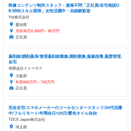
映像コンテンツ制作スタッフ・資格不問「正社員/在宅相談O
K/SNSスキル習得」女性活躍中・未経験歓迎
Yts株式会社
愛知県
月給30万2,200円～60万円
正社員
薬剤師/調剤薬局/管理薬剤師業務,調剤業務,服薬指導,薬歴管理,
在宅
有限会社イトーヤク
大阪府
年収600万円～720万円
正社員
完全在宅/スマホメーカーのコールセンタースタッフ/20代活躍
中/フルリモート/年間休日120日/髪色ネイル自由
TDCX Japan株式会社
埼玉県