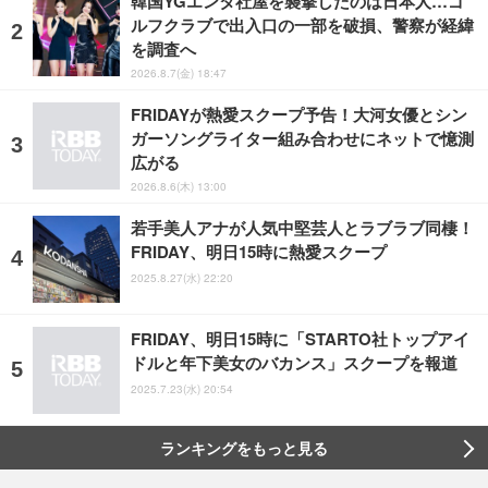
韓国YGエンタ社屋を襲撃したのは日本人…ゴ
ルフクラブで出入口の一部を破損、警察が経緯
を調査へ
2026.8.7(金) 18:47
FRIDAYが熱愛スクープ予告！大河女優とシン
ガーソングライター組み合わせにネットで憶測
広がる
2026.8.6(木) 13:00
若手美人アナが人気中堅芸人とラブラブ同棲！
FRIDAY、明日15時に熱愛スクープ
2025.8.27(水) 22:20
FRIDAY、明日15時に「STARTO社トップアイ
ドルと年下美女のバカンス」スクープを報道
2025.7.23(水) 20:54
ランキングをもっと見る