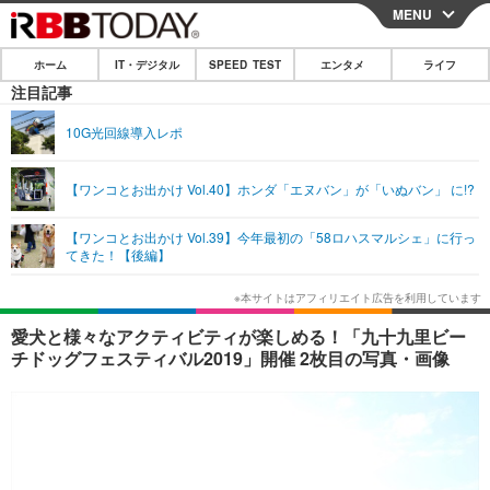
MENU
CLOSE
ホーム
IT・デジタル
SPEED TEST
エンタメ
ライフ
ホーム
注目記事
IT・デジタル
10G光回線導入レポ
IT・デジタルTOP
スマートフォン
SPEED TEST
【ワンコとお出かけ Vol.40】ホンダ「エヌバン」が「いぬバン」 に!?
ネタ
ガジェット・ツール
エンタメ
【ワンコとお出かけ Vol.39】今年最初の「58ロハスマルシェ」に行っ
ショッピング
その他
てきた！【後編】
エンタメTOP
映画・ドラマ
ライフ
韓流・K-POP
韓国・芸能
ライフTOP
グルメ
リリース一覧
愛犬と様々なアクティビティが楽しめる！「九十九里ビー
音楽
スポーツ
ペット
ショッピング
チドッグフェスティバル2019」開催 2枚目の写真・画像
プッシュ通知の停止方法
グラビア
ブログ
その他
ショッピング
その他