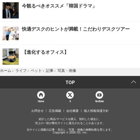
今観るべきオススメ「韓国ドラマ」
快適デスクのヒントが満載！こだわりデスクツアー
【進化するオフィス】
写真・画像
ホーム
›
ライフ
›
ペット
›
記事
›
TOP
Home
X
YouTube
お問合せ
広告掲載
会社概要
個人情報保護方針
紹介した商品/サービスを購入、契約した場合に、
売上の一部が弊社サイトに還元されることがあります。
当サイトに掲載の記事・見出し・写真・画像の無断転載を禁じます。
Copyright © 2026 IID, Inc.