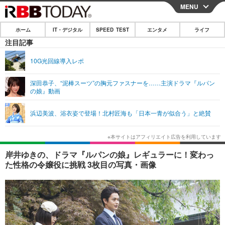
MENU
CLOSE
ホーム
IT・デジタル
SPEED TEST
エンタメ
ライフ
ホーム
注目記事
IT・デジタル
10G光回線導入レポ
IT・デジタルTOP
スマートフォン
SPEED TEST
深田恭子、“泥棒スーツ”の胸元ファスナーを……主演ドラマ『ルパン
の娘』動画
ネタ
ガジェット・ツール
エンタメ
浜辺美波、浴衣姿で登場！北村匠海も「日本一青が似合う」と絶賛
ショッピング
その他
エンタメTOP
映画・ドラマ
ライフ
韓流・K-POP
韓国・芸能
ライフTOP
グルメ
リリース一覧
岸井ゆきの、ドラマ『ルパンの娘』レギュラーに！変わっ
音楽
スポーツ
ペット
ショッピング
た性格の令嬢役に挑戦 3枚目の写真・画像
プッシュ通知の停止方法
グラビア
ブログ
その他
ショッピング
その他