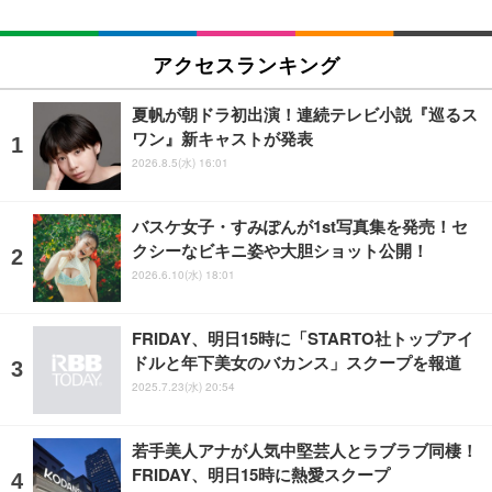
アクセスランキング
夏帆が朝ドラ初出演！連続テレビ小説『巡るス
ワン』新キャストが発表
2026.8.5(水) 16:01
バスケ女子・すみぽんが1st写真集を発売！セ
クシーなビキニ姿や大胆ショット公開！
2026.6.10(水) 18:01
FRIDAY、明日15時に「STARTO社トップアイ
ドルと年下美女のバカンス」スクープを報道
2025.7.23(水) 20:54
若手美人アナが人気中堅芸人とラブラブ同棲！
FRIDAY、明日15時に熱愛スクープ