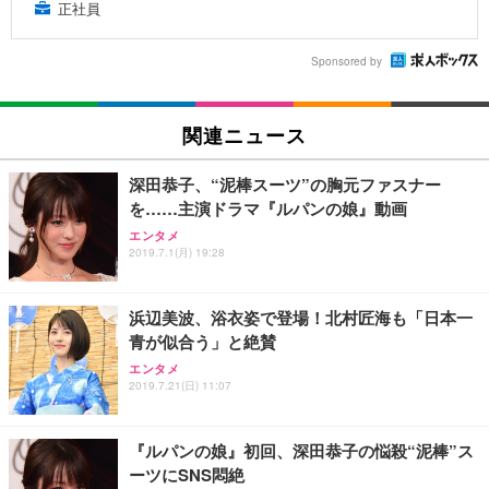
正社員
Sponsored by
関連ニュース
深田恭子、“泥棒スーツ”の胸元ファスナー
を……主演ドラマ『ルパンの娘』動画
エンタメ
2019.7.1(月) 19:28
浜辺美波、浴衣姿で登場！北村匠海も「日本一
青が似合う」と絶賛
エンタメ
2019.7.21(日) 11:07
『ルパンの娘』初回、深田恭子の悩殺“泥棒”ス
ーツにSNS悶絶