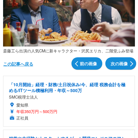
斎藤工ら出演の人気CMに新キャラクター・沢尻エリカ、二階堂ふみ登場
前の画像
次の画像
この記事へ戻る
「10月開始」経理・財務/土日祝休み/今、経理 税務会計を極
める/ITツール積極利用・年収～500万
SMC税理士法人
愛知県
年収350万円～500万円
正社員