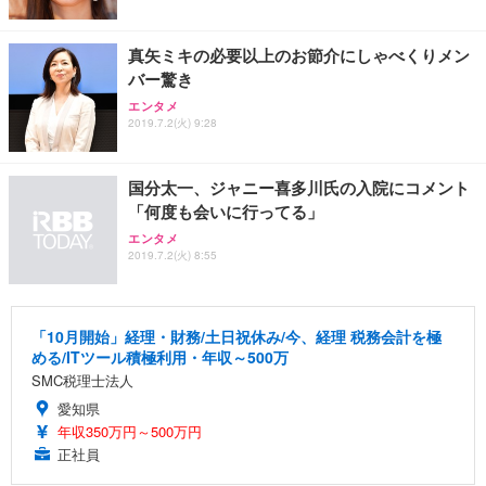
真矢ミキの必要以上のお節介にしゃべくりメン
バー驚き
エンタメ
2019.7.2(火) 9:28
国分太一、ジャニー喜多川氏の入院にコメント
「何度も会いに行ってる」
エンタメ
2019.7.2(火) 8:55
「10月開始」経理・財務/土日祝休み/今、経理 税務会計を極
める/ITツール積極利用・年収～500万
SMC税理士法人
愛知県
年収350万円～500万円
正社員