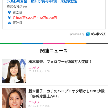
ン系転職希望・駅チカ/賞与年2回・未経験歓迎
株式会社Creer
東京都
月給28万6,200円～42万6,200円
正社員
Sponsored by
関連ニュース
橋本環奈、フォロワーが200万人突破！
エンタメ
2019.7.2(火) 11:06
新木優子、ガチのハロプロオタ明かしSNS沸騰
「好感度爆上がり」
エンタメ
2019.7.2(火) 11:05