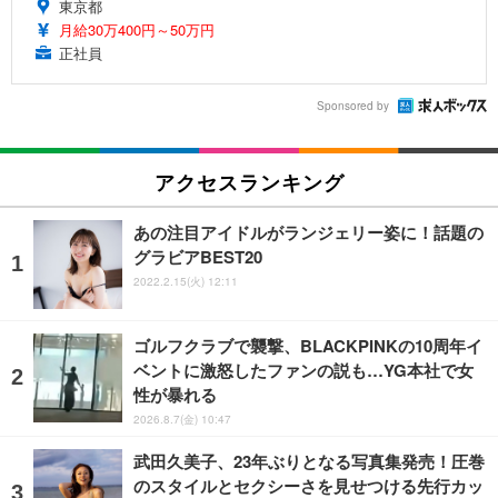
東京都
月給30万400円～50万円
正社員
Sponsored by
アクセスランキング
あの注目アイドルがランジェリー姿に！話題の
グラビアBEST20
2022.2.15(火) 12:11
ゴルフクラブで襲撃、BLACKPINKの10周年イ
ベントに激怒したファンの説も…YG本社で女
性が暴れる
2026.8.7(金) 10:47
武田久美子、23年ぶりとなる写真集発売！圧巻
のスタイルとセクシーさを見せつける先行カッ