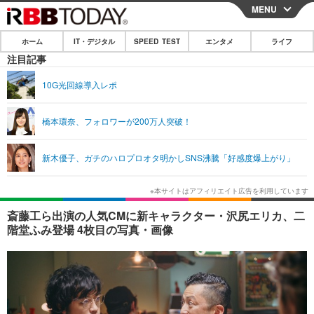
MENU
CLOSE
ホーム
IT・デジタル
SPEED TEST
エンタメ
ライフ
ホーム
注目記事
IT・デジタル
10G光回線導入レポ
IT・デジタルTOP
スマートフォン
SPEED TEST
橋本環奈、フォロワーが200万人突破！
ネタ
ガジェット・ツール
エンタメ
新木優子、ガチのハロプロオタ明かしSNS沸騰「好感度爆上がり」
ショッピング
その他
エンタメTOP
映画・ドラマ
ライフ
韓流・K-POP
韓国・芸能
ライフTOP
グルメ
リリース一覧
斎藤工ら出演の人気CMに新キャラクター・沢尻エリカ、二
音楽
スポーツ
ペット
ショッピング
階堂ふみ登場 4枚目の写真・画像
プッシュ通知の停止方法
グラビア
ブログ
その他
ショッピング
その他