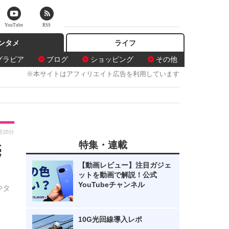
YouTube
RSS
ンタメ
ライフ
グラビア
ブログ
ショッピング
その他
※本サイトはアフィリエイト広告を利用しています
時35分
特集・連載
売
【動画レビュー】注目ガジェ
ットを動画で解説！公式
YouTubeチャンネル
やタ
10G光回線導入レポ