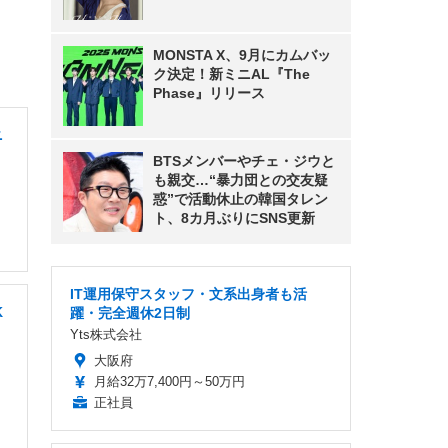
MONSTA X、9月にカムバッ
ク決定！新ミニAL『The
Phase』リリース
ニ
BTSメンバーやチェ・ジウと
も親交…“暴力団との交友疑
惑”で活動休止の韓国タレン
ト、8カ月ぶりにSNS更新
IT運用保守スタッフ・文系出身者も活
K
躍・完全週休2日制
Yts株式会社
大阪府
月給32万7,400円～50万円
正社員