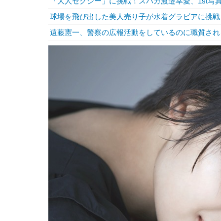
「大人セクシー」に挑戦！スパガ渡邉幸愛、1st写
球場を飛び出した美人売り子が水着グラビアに挑戦
遠藤憲一、警察の広報活動をしているのに職質され