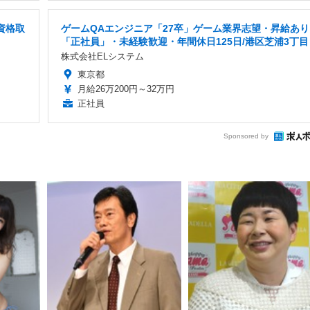
資格取
ゲームQAエンジニア「27卒」ゲーム業界志望・昇給あり
「正社員」・未経験歓迎・年間休日125日/港区芝浦3丁目
株式会社ELシステム
東京都
月給26万200円～32万円
正社員
Sponsored by