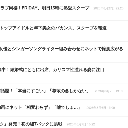
ブ同棲！FRIDAY、明日15時に熱愛スクープ
2025年8月27日 22:20
RTO社トップアイドルと年下美女のバカンス」スクープを報道
大河女優とシンガーソングライター組み合わせにネットで憶測広がる
視線集中！結婚式にともに出席、カリスマ性溢れる姿に注目
が話題！「本当にすごい」「尊敬の念しかない」
2026年8月7日 13:02
動画にネット「相変わらず」「嘘でしょ…」
2026年8月6日 15:09
ライク』発売！初の紐Tバックに挑戦
2026年8月7日 10:22