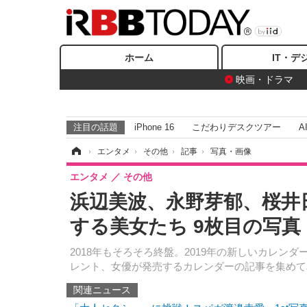
ホーム
IT・デ
映画・ドラマ
注目の話題
iPhone 16
こだわりデスクツアー
A
ホーム
›
エンタメ
›
その他
›
記事
›
写真・画像
エンタメ
その他
浜辺美波、永野芽郁、桜井日
する美女たち 9枚目の写真
2018年もそろそろ終盤。2019年の新しいカレ
レント、女優が発売するカレンダーの記事を集めて
関連ニュース