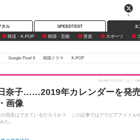
X
ジタル
SPEEDTEST
エ
韓流・K-POP
韓国・芸能
音楽
スポーツ
I
Google Pixel 9
韓国ドラマ
K-POP
2018年11月17日（土） 10
奈子……2019年カレンダーを発
・画像
ンダーの用意はできているだろうか？ この記事ではグラビアアイドル
みた。