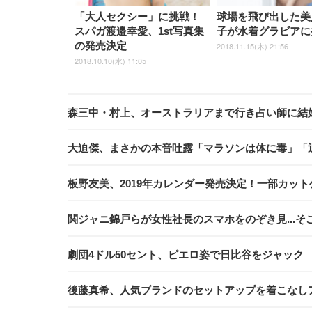
「大人セクシー」に挑戦！
球場を飛び出した美
スパガ渡邉幸愛、1st写真集
子が水着グラビアに
の発売決定
2018.11.15(木) 21:56
2018.10.10(水) 11:05
森三中・村上、オーストラリアまで行き占い師に結
大迫傑、まさかの本音吐露「マラソンは体に毒」「
板野友美、2019年カレンダー発売決定！一部カット
関ジャニ錦戸らが女性社長のスマホをのぞき見...そ
劇団4ドル50セント、ピエロ姿で日比谷をジャック
後藤真希、人気ブランドのセットアップを着こなし