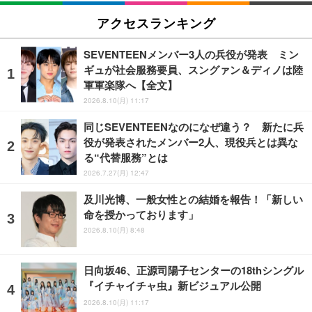
アクセスランキング
SEVENTEENメンバー3人の兵役が発表 ミン
ギュが社会服務要員、スングァン＆ディノは陸
軍軍楽隊へ【全文】
2026.8.10(月) 11:17
同じSEVENTEENなのになぜ違う？ 新たに兵
役が発表されたメンバー2人、現役兵とは異な
る“代替服務”とは
2026.7.27(月) 12:47
及川光博、一般女性との結婚を報告！「新しい
命を授かっております」
2026.8.10(月) 8:48
日向坂46、正源司陽子センターの18thシングル
『イチャイチャ虫』新ビジュアル公開
2026.8.10(月) 11:17