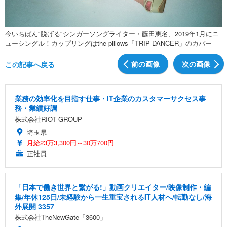
今いちばん"脱げる"シンガーソングライター・藤田恵名、2019年1月にニ
ューシングル！カップリングはthe pillows「TRIP DANCER」のカバー
前の画像
次の画像
この記事へ戻る
業務の効率化を目指す仕事・IT企業のカスタマーサクセス事
務・業績好調
株式会社RIOT GROUP
埼玉県
月給23万3,300円～30万700円
正社員
「日本で働き世界と繋がる!」動画クリエイター/映像制作・編
集/年休125日/未経験から一生重宝されるIT人材へ/転勤なし/海
外展開 3357
株式会社TheNewGate「3600」