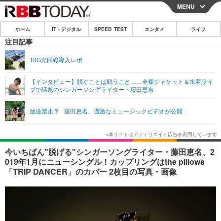
MENU
CLOSE
ホーム
IT・デジタル
SPEED TEST
エンタメ
ライフ
ホーム
注目記事
IT・デジタル
10G光回線導入レポ
IT・デジタルTOP
スマートフォン
SPEED TEST
【インタビュー】脱ぐことは戦うこと……全裸ジャケット＆水着ライ
ブで話題のシンガーソングライター・藤田恵名
ネタ
ガジェット・ツール
エンタメ
放送禁止!? 藤田恵名、過激なミュージックビデオが公開
ショッピング
その他
エンタメTOP
映画・ドラマ
ライフ
韓流・K-POP
韓国・芸能
ライフTOP
グルメ
リリース一覧
今いちばん"脱げる"シンガーソングライター・藤田恵名、2
音楽
スポーツ
ペット
ショッピング
019年1月にニューシングル！カップリングはthe pillows
プッシュ通知の停止方法
「TRIP DANCER」のカバー 2枚目の写真・画像
グラビア
ブログ
その他
ショッピング
その他