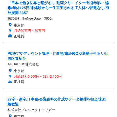
「日本で働き世界と繋がる!」動画クリエイター/映像制作・編
集/年休125日/未経験から一生重宝されるIT人材へ/転勤なし/海
外展開 3357
株式会社TheNewGate「3600」
東京都
月給30万円～70万円
正社員
PC設定やアカウント管理・IT事務/未経験OK/通勤手当あり/目
黒区青葉台
AQUARIUS株式会社
東京都
月給24万6,500円～32万2,100円
正社員
27卒・新卒/IT事務/会議資料の作成やデータ整理を担当/未経
験歓迎
株式会社プロジェクトトリガー
東京都