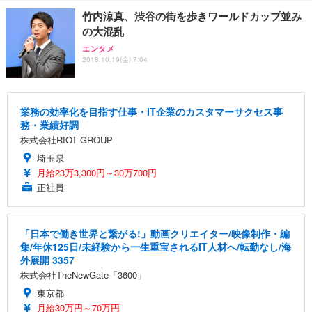
竹内涼真、渋谷の街を歩きワールドカップ並み
の大混乱
エンタメ
2018.10.19(金) 7:04
業務の効率化を目指す仕事・IT企業のカスタマーサクセス事
務・業績好調
株式会社RIOT GROUP
埼玉県
月給23万3,300円～30万700円
正社員
「日本で働き世界と繋がる!」動画クリエイター/映像制作・編
集/年休125日/未経験から一生重宝されるIT人材へ/転勤なし/海
外展開 3357
株式会社TheNewGate「3600」
東京都
月給30万円～70万円