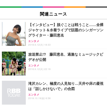
関連ニュース
【インタビュー】脱ぐことは戦うこと……全裸
ジャケット＆水着ライブで話題のシンガーソン
グライター・藤田恵名
エンタメ
2018.6.12(火) 18:33
放送禁止!? 藤田恵名、過激なミュージックビ
デオが公開
エンタメ
2018.6.12(火) 22:16
滝沢カレン、極度の人見知り…天井や床の凝視
は「話しかけないで」の合図
エンタメ
2018.10.19(金) 6:58