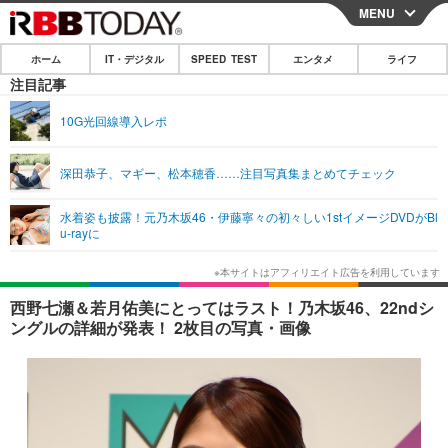
MENU
CLOSE
ホーム
IT・デジタル
SPEED TEST
エンタメ
ライフ
ホーム
注目記事
IT・デジタル
10G光回線導入レポ
IT・デジタルTOP
スマートフォン
SPEED TEST
深田恭子、マギー、松本穂香……注目写真集まとめてチェック
ネタ
ガジェット・ツール
エンタメ
水着姿も披露！元乃木坂46・伊藤寧々の初々しい1stイメージDVDがBl
ショッピング
その他
u-rayに
エンタメTOP
映画・ドラマ
ライフ
韓流・K-POP
韓国・芸能
ライフTOP
グルメ
リリース一覧
西野七瀬＆若月佑美にとってはラスト！乃木坂46、22ndシ
音楽
スポーツ
ペット
ショッピング
ングルの詳細が発表！ 2枚目の写真・画像
プッシュ通知の停止方法
グラビア
ブログ
その他
ショッピング
その他