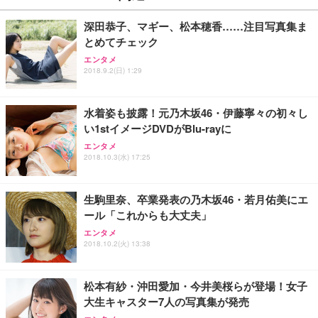
深田恭子、マギー、松本穂香……注目写真集ま
とめてチェック
エンタメ
2018.9.2(日) 1:29
水着姿も披露！元乃木坂46・伊藤寧々の初々し
い1stイメージDVDがBlu-rayに
エンタメ
2018.10.3(水) 17:25
生駒里奈、卒業発表の乃木坂46・若月佑美にエ
ール「これからも大丈夫」
エンタメ
2018.10.2(火) 13:38
松本有紗・沖田愛加・今井美桜らが登場！女子
大生キャスター7人の写真集が発売