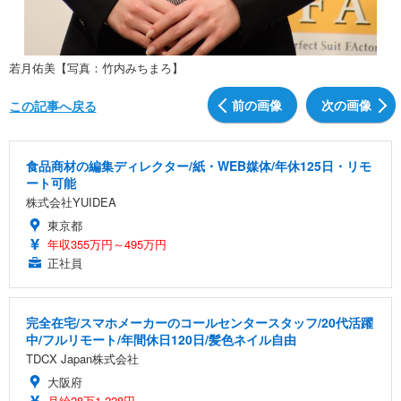
若月佑美【写真：竹内みちまろ】
前の画像
次の画像
この記事へ戻る
食品商材の編集ディレクター/紙・WEB媒体/年休125日・リモ
ート可能
株式会社YUIDEA
東京都
年収355万円～495万円
正社員
完全在宅/スマホメーカーのコールセンタースタッフ/20代活躍
中/フルリモート/年間休日120日/髪色ネイル自由
TDCX Japan株式会社
大阪府
月給28万1,228円～