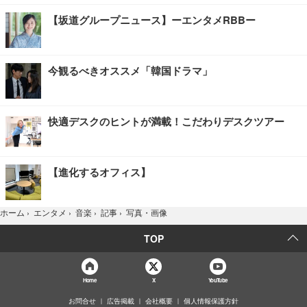
【坂道グループニュース】ーエンタメRBBー
今観るべきオススメ「韓国ドラマ」
快適デスクのヒントが満載！こだわりデスクツアー
【進化するオフィス】
写真・画像
ホーム
›
エンタメ
›
音楽
›
記事
›
TOP
Home
X
YouTube
お問合せ
広告掲載
会社概要
個人情報保護方針