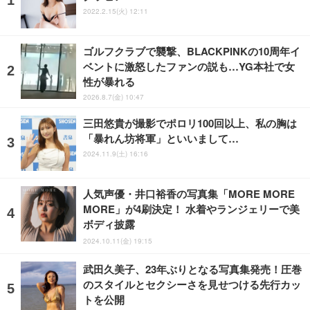
2022.2.15(火) 12:11
ゴルフクラブで襲撃、BLACKPINKの10周年イ
ベントに激怒したファンの説も…YG本社で女
性が暴れる
2026.8.7(金) 10:47
三田悠貴が撮影でポロリ100回以上、私の胸は
「暴れん坊将軍」といいまして…
2024.11.9(土) 16:16
人気声優・井口裕香の写真集「MORE MORE
MORE」が4刷決定！ 水着やランジェリーで美
ボディ披露
2024.10.11(金) 19:15
武田久美子、23年ぶりとなる写真集発売！圧巻
のスタイルとセクシーさを見せつける先行カッ
トを公開