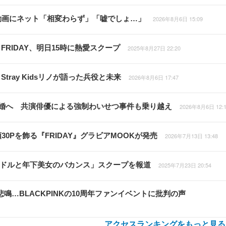
動画にネット「相変わらず」「嘘でしょ…」
2026年8月6日 15:09
RIDAY、明日15時に熱愛スクープ
2025年8月27日 22:20
ray Kidsリノが語った兵役と未来
2026年8月6日 17:47
結婚へ 共演俳優による強制わいせつ事件も乗り越え
2026年8月6日 12:
0Pを飾る『FRIDAY』グラビアMOOKが発売
2026年7月13日 13:48
プアイドルと年下美女のバカンス」スクープを報道
2025年7月23日 20:54
悲鳴…BLACKPINKの10周年ファンイベントに批判の声
アクセスランキングをもっと見る