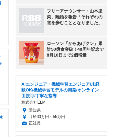
額
フリーアナウンサー・山本里
菜、離婚を報告「それぞれの
道を歩むこととなりました」
ローソン「からあげクン」累
計50億食突破！40周年記念で
8月10日まで2個増量
デ
キ
AIエンジニア・機械学習エンジニア/未経
験OK/機械学習モデルの開発/オンライン
面接可/丁寧な指導
株式会社ELM
愛知県
月給33万円～55万円
休
正社員