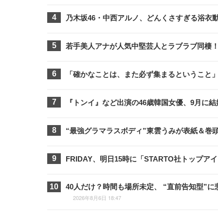
乃木坂46・中西アルノ、どんくさすぎる浴衣
若手美人アナが人気中堅芸人とラブラブ同棲！F
「確かなことは、また必ず集まるということ」St
『トンイ』など出演の46歳韓国女優、9月に
“最強グラマラスボディ”東雲うみが表紙＆巻頭3
FRIDAY、明日15時に「STARTO社トッ
40人だけ？時間も場所未定、 “直前告知型”に
2026年8月6日 18:47