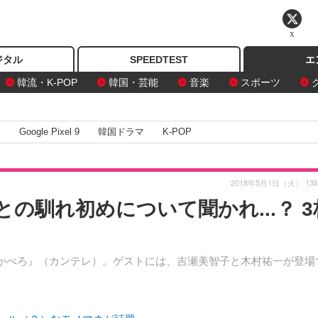
X
ジタル
SPEEDTEST
エ
韓流・K-POP
韓国・芸能
音楽
スポーツ
I
Google Pixel 9
韓国ドラマ
K-POP
2018年5月1日（火） 13
の馴れ初めについて聞かれ...？ 3
おかべろ』（カンテレ）。ゲストには、吉瀬美智子と木村祐一が登場