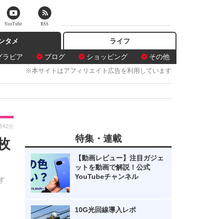
YouTube
RSS
ンタメ
ライフ
グラビア
ブログ
ショッピング
その他
※本サイトはアフィリエイト広告を利用しています
時42分
特集・連載
枚
【動画レビュー】注目ガジェ
ットを動画で解説！公式
YouTubeチャンネル
す
10G光回線導入レポ