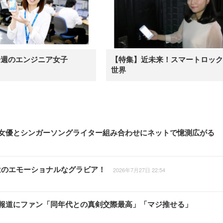
今週のエンジニア女子
【特集】近未来！スマートロック
世界
大河女優とシンガーソングライター組み合わせにネットで憶測広がる
はのエモーショナルなグラビア！
2026年7月27日 22:54
の熱愛報道にファン「同年代との真剣交際最高」「マジ推せる」