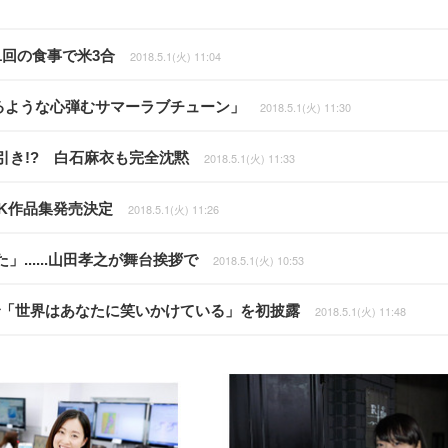
回の食事で米3合
2018.5.1(火) 11:04
るような心弾むサマーラブチューン」
2018.5.1(火) 11:30
引き!? 白石麻衣も完全沈黙
2018.5.1(火) 11:33
TK作品集発売決定
2018.5.1(火) 11:26
.....山田孝之が舞台挨拶で
2018.5.1(火) 10:53
ーで「世界はあなたに笑いかけている」を初披露
2018.5.1(火) 11:48