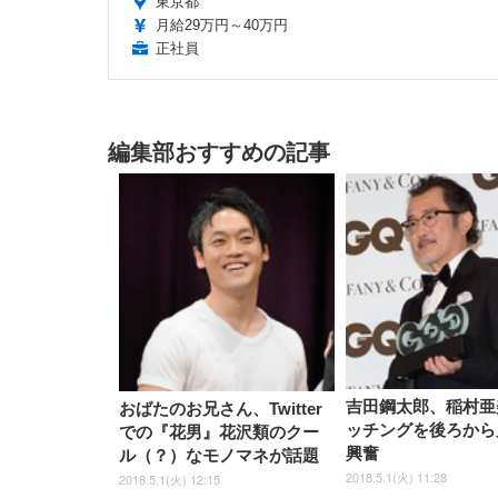
東京都
月給29万円～40万円
正社員
編集部おすすめの記事
吉田鋼太郎、稲村亜
おばたのお兄さん、Twitter
ッチングを後ろから
での『花男』花沢類のクー
興奮
ル（？）なモノマネが話題
2018.5.1(火) 11:28
2018.5.1(火) 12:15