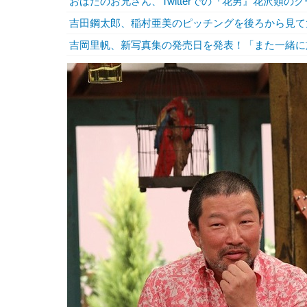
おばたのお兄さん、Twitterでの『花男』花沢類
吉田鋼太郎、稲村亜美のピッチングを後ろから見て
吉岡里帆、新写真集の発売日を発表！「また一緒に