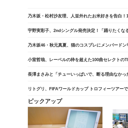
乃木坂・松村沙友理、人並外れたお米好きを告白！1
宇野実彩子、2ndシングル発売決定！「踊りたくな
乃木坂46・秋元真夏、猫のコスプレにメンバードン
小室哲哉、レーベルの枠を超えた100曲セレクトの
長澤まさみと「チューいっぱいで、断る理由なかった」.
リトグリ、FIFAワールドカップ トロフィーツア
ピックアップ