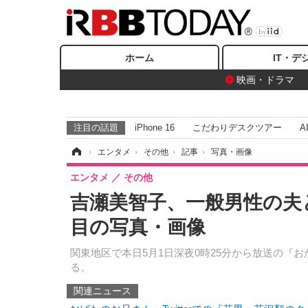
ホーム
IT・デ
映画・ドラマ
注目の話題
iPhone 16
こだわりデスクツアー
A
ホーム
›
エンタメ
›
その他
›
記事
›
写真・画像
エンタメ
その他
吉瀬美智子、一般男性の夫と
目の写真・画像
関東地区で本日5月1日深夜0時25分から放送の『
る。
関連ニュース