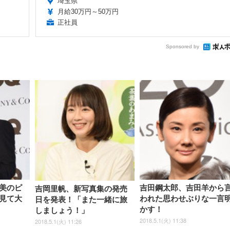
埼玉県
月給30万円～50万円
正社員
Sponsored by
美のピ
吉田鋼太郎、吉田羊から
吉岡里帆、新写真集の発売
見て大
われた思わせぶりな一言
日を発表！「また一緒に旅
かす！
しましょう！」
2018.5.1(火) 11:38
2018.5.1(火) 11:26