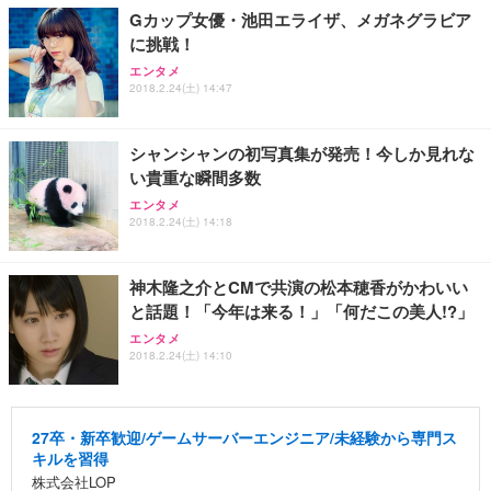
Gカップ女優・池田エライザ、メガネグラビア
に挑戦！
エンタメ
2018.2.24(土) 14:47
シャンシャンの初写真集が発売！今しか見れな
い貴重な瞬間多数
エンタメ
2018.2.24(土) 14:18
神木隆之介とCMで共演の松本穂香がかわいい
と話題！「今年は来る！」「何だこの美人!?」
エンタメ
2018.2.24(土) 14:10
27卒・新卒歓迎/ゲームサーバーエンジニア/未経験から専門ス
キルを習得
株式会社LOP