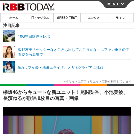
MENU
CLOSE
ホーム
IT・デジタル
SPEED TEST
エンタメ
ライフ
ホーム
注目記事
IT・デジタル
10G光回線導入レポ
IT・デジタルTOP
スマートフォン
SPEED TEST
板野友美「セクシーなところも出しておこうかな」…ファン垂涎の下
着姿を写真集で
ネタ
ガジェット・ツール
エンタメ
Gカップ女優・池田エライザ、メガネグラビアに挑戦！
ショッピング
その他
エンタメTOP
映画・ドラマ
ライフ
韓流・K-POP
韓国・芸能
ライフTOP
グルメ
リリース一覧
欅坂46からキュートな新ユニット！尾関梨香、小池美波、
音楽
スポーツ
ペット
ショッピング
長濱ねるが歌唱 8枚目の写真・画像
プッシュ通知の停止方法
グラビア
ブログ
その他
ショッピング
その他