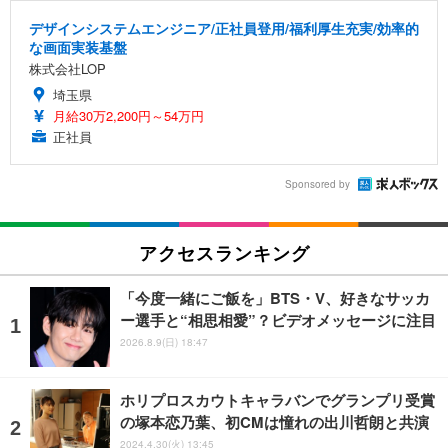
デザインシステムエンジニア/正社員登用/福利厚生充実/効率的
な画面実装基盤
株式会社LOP
埼玉県
月給30万2,200円～54万円
正社員
Sponsored by
アクセスランキング
「今度一緒にご飯を」BTS・V、好きなサッカ
ー選手と“相思相愛”？ビデオメッセージに注目
2026.8.9(日) 18:47
ホリプロスカウトキャラバンでグランプリ受賞
の塚本恋乃葉、初CMは憧れの出川哲朗と共演
2024.4.30(火) 13:45