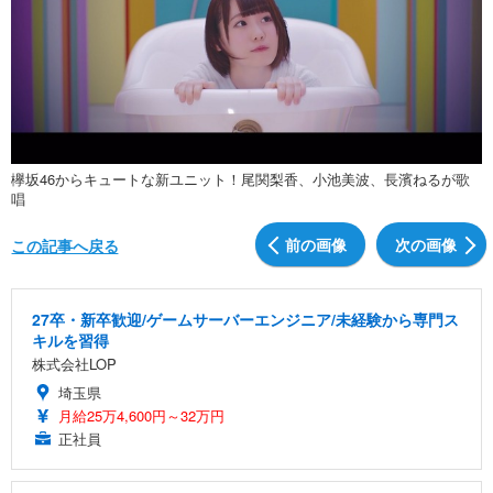
欅坂46からキュートな新ユニット！尾関梨香、小池美波、長濱ねるが歌
唱
前の画像
次の画像
この記事へ戻る
27卒・新卒歓迎/ゲームサーバーエンジニア/未経験から専門ス
キルを習得
株式会社LOP
埼玉県
月給25万4,600円～32万円
正社員