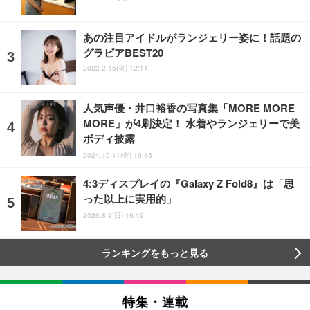
あの注目アイドルがランジェリー姿に！話題の
グラビアBEST20
2022.2.15(火) 12:11
人気声優・井口裕香の写真集「MORE MORE
MORE」が4刷決定！ 水着やランジェリーで美
ボディ披露
2024.10.11(金) 19:15
4:3ディスプレイの『Galaxy Z Fold8』は「思
った以上に実用的」
2026.8.9(日) 16:19
ランキングをもっと見る
特集・連載