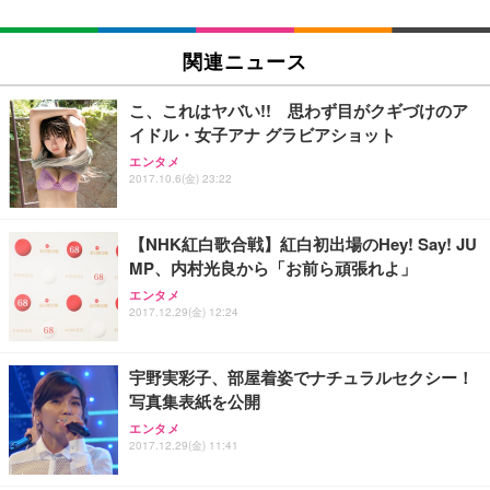
関連ニュース
こ、これはヤバい!! 思わず目がクギづけのア
イドル・女子アナ グラビアショット
エンタメ
2017.10.6(金) 23:22
【NHK紅白歌合戦】紅白初出場のHey! Say! JU
MP、内村光良から「お前ら頑張れよ」
エンタメ
2017.12.29(金) 12:24
宇野実彩子、部屋着姿でナチュラルセクシー！
写真集表紙を公開
エンタメ
2017.12.29(金) 11:41