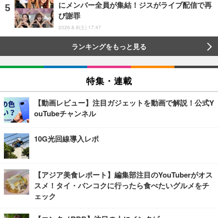
にメンバー全員が集結！ジスがライブ配信で再
び謝罪
2026.8.8(土) 17:47
ランキングをもっと見る
特集・連載
【動画レビュー】注目ガジェットを動画で解説！公式Y
ouTubeチャンネル
10G光回線導入レポ
【アジア美食レポート】編集部注目のYouTuberがオス
スメ！タイ・バンコクに行ったら食べたいグルメをチ
ェック