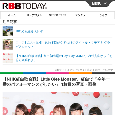
MENU
CLOSE
ホーム
IT・デジタル
SPEED TEST
エンタメ
ライフ
ホーム
注目記事
IT・デジタル
10G光回線導入レポ
IT・デジタルTOP
スマートフォン
SPEED TEST
こ、これはヤバい!! 思わず目がクギづけのアイドル・女子アナ グラ
ビアショット
ネタ
ガジェット・ツール
エンタメ
【NHK紅白歌合戦】紅白初出場のHey! Say! JUMP、内村光良から「お
ショッピング
その他
前ら頑張れよ」
エンタメTOP
映画・ドラマ
ライフ
韓流・K-POP
韓国・芸能
ライフTOP
グルメ
リリース一覧
【NHK紅白歌合戦】Little Glee Monster、紅白で「今年一
音楽
スポーツ
ペット
ショッピング
番のパフォーマンスがしたい」 1枚目の写真・画像
プッシュ通知の停止方法
グラビア
ブログ
その他
ショッピング
その他