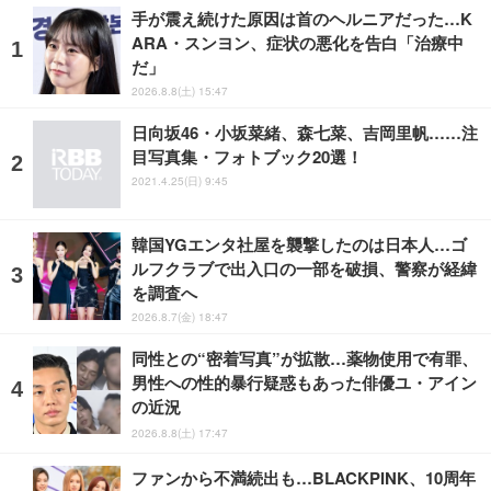
手が震え続けた原因は首のヘルニアだった…K
ARA・スンヨン、症状の悪化を告白「治療中
だ」
2026.8.8(土) 15:47
日向坂46・小坂菜緒、森七菜、吉岡里帆……注
目写真集・フォトブック20選！
2021.4.25(日) 9:45
韓国YGエンタ社屋を襲撃したのは日本人…ゴ
ルフクラブで出入口の一部を破損、警察が経緯
を調査へ
2026.8.7(金) 18:47
同性との“密着写真”が拡散…薬物使用で有罪、
男性への性的暴行疑惑もあった俳優ユ・アイン
の近況
2026.8.8(土) 17:47
ファンから不満続出も…BLACKPINK、10周年