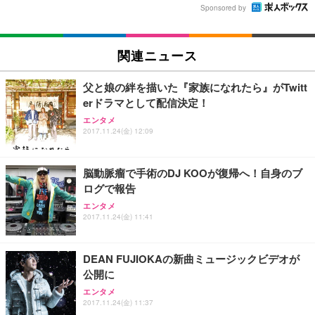
Sponsored by
関連ニュース
父と娘の絆を描いた『家族になれたら』がTwitt
erドラマとして配信決定！
エンタメ
2017.11.24(金) 12:09
脳動脈瘤で手術のDJ KOOが復帰へ！自身のブ
ログで報告
エンタメ
2017.11.24(金) 11:41
DEAN FUJIOKAの新曲ミュージックビデオが
公開に
エンタメ
2017.11.24(金) 11:37