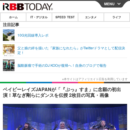
MENU
CLOSE
ホーム
IT・デジタル
SPEED TEST
エンタメ
ライフ
ホーム
注目記事
IT・デジタル
10G光回線導入レポ
IT・デジタルTOP
スマートフォン
SPEED TEST
父と娘の絆を描いた『家族になれたら』がTwitterドラマとして配信決
定！
ネタ
ガジェット・ツール
エンタメ
脳動脈瘤で手術のDJ KOOが復帰へ！自身のブログで報告
ショッピング
その他
エンタメTOP
映画・ドラマ
ライフ
韓流・K-POP
韓国・芸能
ライフTOP
グルメ
リリース一覧
ベイビーレイズJAPANが「『ぷっ』すま」に念願の初出
音楽
スポーツ
ペット
ショッピング
演！草なぎ剛らにダンスを伝授 2枚目の写真・画像
プッシュ通知の停止方法
グラビア
ブログ
その他
ショッピング
その他