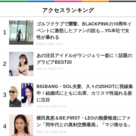
アクセスランキング
ゴルフクラブで襲撃、BLACKPINKの10周年イ
ベントに激怒したファンの説も…YG本社で女
性が暴れる
2026.8.7(金) 10:47
あの注目アイドルがランジェリー姿に！話題の
グラビアBEST20
2022.2.15(火) 12:11
BIGBANG・SOL夫妻、久々の2SHOTに視線集
中！結婚式にともに出席、カリスマ性溢れる姿
に注目
2025.10.12(日) 17:47
横田真悠＆BE:FIRST・LEOの熱愛報道にファ
ン「同年代との真剣交際最高」「マジ推せる」
2025.12.12(金) 18:44