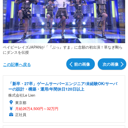
ベイビーレイズJAPANが「『ぷっ』すま」に念願の初出演！草なぎ剛ら
にダンスを伝授
前の画像
次の画像
この記事へ戻る
「新卒・27卒」ゲームサーバーエンジニア/未経験OK/サーバ
ーの設計・構築・運用/年間休日120日以上
株式会社Le Lien
東京都
月給26万4,500円～32万円
正社員