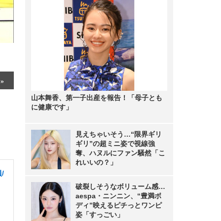
山本舞香、第一子出産を報告！「母子とも
に健康です」
見えちゃいそう…“限界ギリ
ギリ”の超ミニ姿で視線強
奪、ハヌルにファン騒然「こ
れいいの？」
/
破裂しそうなボリューム感…
aespa・ニンニン、“豊満ボ
ディ”映えるピチっとワンピ
姿「すっごい」