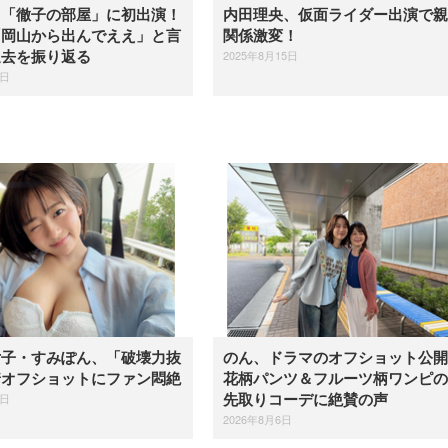
、「徹子の部屋」に初出演！
内田理央、仮面ライダー出演で親
「岡山から出んでええ」と言
関係激変！
2025年8月15日
過去を振り返る
4日
女子・すみぽん、「破壊力抜
のん、ドラマのオフショット公
着オフショットにファン悶絶
花柄パンツ＆フルーツ柄ワンピの
6日
先取りコーデに絶賛の声
2026年8月6日