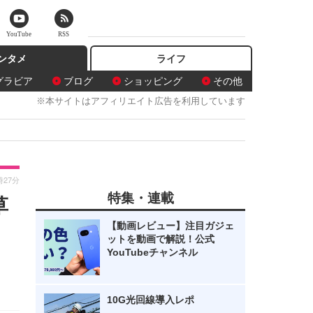
YouTube
RSS
ンタメ
ライフ
グラビア
ブログ
ショッピング
その他
※本サイトはアフィリエイト広告を利用しています
時27分
特集・連載
草
【動画レビュー】注目ガジェ
ットを動画で解説！公式
YouTubeチャンネル
10G光回線導入レポ