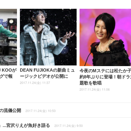
 KOOが
DEAN FUJIOKAの新曲ミュ
今夜のMステには松たか
グで報
ージックビデオが公開に
約8年ぶりに登場！朝ドラ
2017.11.24(金) 11:37
題歌を歌唱
2017.11.24(金) 11:06
の流儀公開
2017.11.24(金) 10:53
...宮沢りえが魚好き語る
2017.11.24(金) 9:50