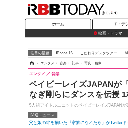
ホーム
IT・デ
映画・ドラマ
注目の話題
iPhone 16
こだわりデスクツアー
A
ホーム
›
エンタメ
›
音楽
›
記事
›
写真・画像
エンタメ
音楽
ベイビーレイズJAPAN
なぎ剛らにダンスを伝授 
5人組アイドルユニットのベイビーレイズJAPAN
関連ニュース
父と娘の絆を描いた『家族になれたら』がTwitter