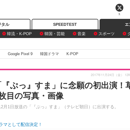
X
ジタル
SPEEDTEST
エ
韓流・K-POP
韓国・芸能
音楽
スポーツ
I
Google Pixel 9
韓国ドラマ
K-POP
2017年11月24日（金） 12
が「『ぷっ』すま」に念願の初出演！
1枚目の写真・画像
が12月1日放送の「『ぷっ』すま」（テレビ朝日）に出演する。
ドラマとして配信決定！