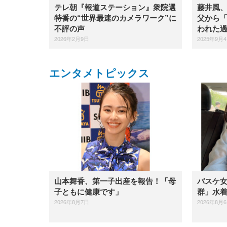
テレ朝『報道ステーション』衆院選
藤井風
特番の“世界最速のカメラワーク”に
父から
不評の声
われた
2026年2月9日
2025年9月
エンタメトピックス
山本舞香、第一子出産を報告！「母
バスケ
子ともに健康です」
群」水
2026年8月7日
2026年8月