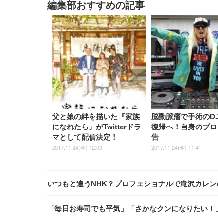
編集部おすすめの記事
父と娘の絆を描いた『家族
脳動脈瘤で手術のDJ
になれたら』がTwitterドラ
復帰へ！自身のブロ
マとして配信決定！
告
2017.11.24(金) 12:09
2017.11.24(金) 11:41
いつもと違うNHK？プロフェショナルで滝沢カレン
「毎日お寿司でも平気」「さかなクンになりたい！」