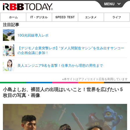
MENU
CLOSE
ホーム
IT・デジタル
SPEED TEST
エンタメ
ライフ
ホーム
注目記事
IT・デジタル
10G光回線導入レポ
IT・デジタルTOP
スマートフォン
SPEED TEST
【デジモノ企業突撃レポ】“ダメ人間製造マシン”を生み出すサンコー
の企画会議に参加！
ネタ
ガジェット・ツール
エンタメ
美人エンジニア9名を直撃！仕事力から理想の男性まで
ショッピング
その他
エンタメTOP
映画・ドラマ
ライフ
韓流・K-POP
韓国・芸能
ライフTOP
グルメ
リリース一覧
小島よしお、裸芸人の出現はいいこと！世界を広げたい 5
音楽
スポーツ
ペット
ショッピング
枚目の写真・画像
プッシュ通知の停止方法
グラビア
ブログ
その他
ショッピング
その他