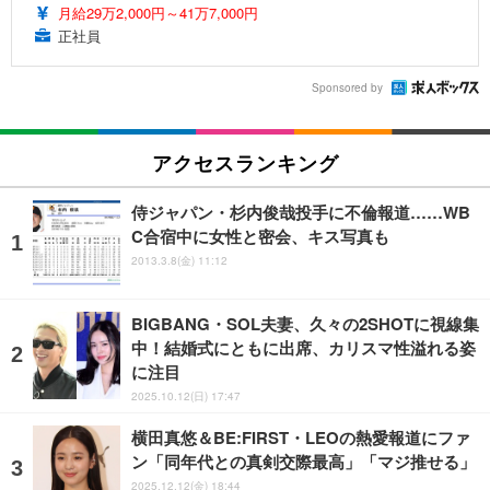
月給29万2,000円～41万7,000円
正社員
Sponsored by
アクセスランキング
侍ジャパン・杉内俊哉投手に不倫報道……WB
C合宿中に女性と密会、キス写真も
2013.3.8(金) 11:12
BIGBANG・SOL夫妻、久々の2SHOTに視線集
中！結婚式にともに出席、カリスマ性溢れる姿
に注目
2025.10.12(日) 17:47
横田真悠＆BE:FIRST・LEOの熱愛報道にファ
ン「同年代との真剣交際最高」「マジ推せる」
2025.12.12(金) 18:44