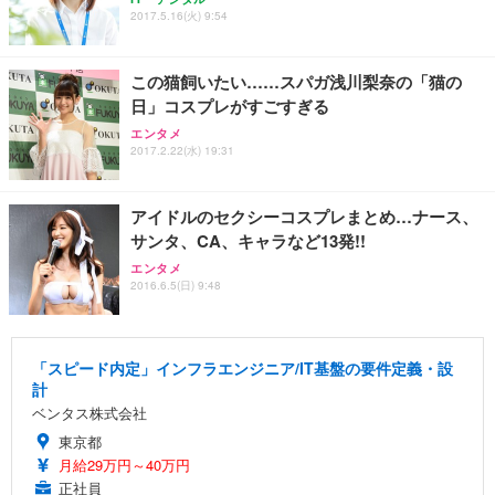
2017.5.16(火) 9:54
この猫飼いたい……スパガ浅川梨奈の「猫の
日」コスプレがすごすぎる
エンタメ
2017.2.22(水) 19:31
アイドルのセクシーコスプレまとめ…ナース、
サンタ、CA、キャラなど13発!!
エンタメ
2016.6.5(日) 9:48
「スピード内定」インフラエンジニア/IT基盤の要件定義・設
計
ベンタス株式会社
東京都
月給29万円～40万円
正社員