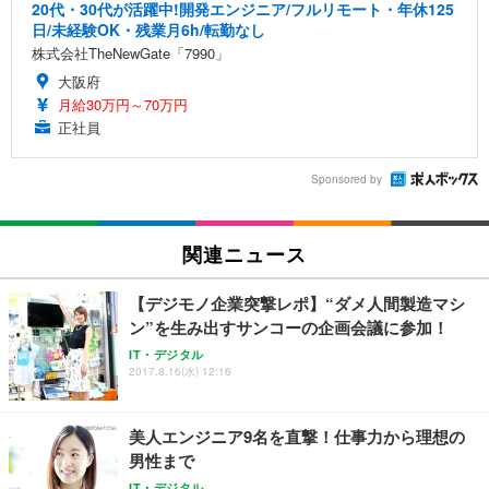
20代・30代が活躍中!開発エンジニア/フルリモート・年休125
日/未経験OK・残業月6h/転勤なし
株式会社TheNewGate「7990」
大阪府
月給30万円～70万円
正社員
Sponsored by
関連ニュース
【デジモノ企業突撃レポ】“ダメ人間製造マシ
ン”を生み出すサンコーの企画会議に参加！
IT・デジタル
2017.8.16(水) 12:16
美人エンジニア9名を直撃！仕事力から理想の
男性まで
IT・デジタル