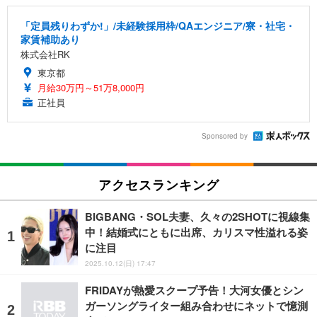
「定員残りわずか!」/未経験採用枠/QAエンジニア/寮・社宅・
家賃補助あり
株式会社RK
東京都
月給30万円～51万8,000円
正社員
Sponsored by
アクセスランキング
BIGBANG・SOL夫妻、久々の2SHOTに視線集
中！結婚式にともに出席、カリスマ性溢れる姿
に注目
2025.10.12(日) 17:47
FRIDAYが熱愛スクープ予告！大河女優とシン
ガーソングライター組み合わせにネットで憶測