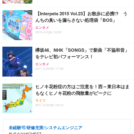
【Interpets 2015 Vol.23】お散歩に必携!? う
んちの臭いを漏らさない処理袋「BOS」
エンタメ
2015.4.3(金) 16:00
欅坂46、NHK「SONGS」で新曲「不協和音」
をテレビ初パフォーマンス！
エンタメ
2017.3.30(木) 17:49
ヒノキ花粉症の方はご注意を！西～東日本はま
もなくヒノキ花粉の飛散量がピークに
ライフ
2017.3.30(木) 19:10
未経験可/研修充実/システムエンジニア
株式会社HIGHEST