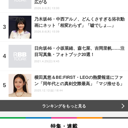
広がる
2026.8.6(木) 13:00
乃木坂46・中西アルノ、どんくさすぎる浴衣動
画にネット「相変わらず」「嘘でしょ…」
2026.8.6(木) 15:09
日向坂46・小坂菜緒、森七菜、吉岡里帆……注
目写真集・フォトブック20選！
2021.4.25(日) 9:45
横田真悠＆BE:FIRST・LEOの熱愛報道にファ
ン「同年代との真剣交際最高」「マジ推せる」
2025.12.12(金) 18:44
ランキングをもっと見る
特集・連載