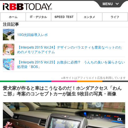
MENU
CLOSE
ホーム
IT・デジタル
SPEED TEST
エンタメ
ライフ
ホーム
注目記事
IT・デジタル
10G光回線導入レポ
IT・デジタルTOP
スマートフォン
SPEED TEST
【Interpets 2015 Vol.24】デザインのバラエティも豊富なペットのた
めのメモリアルアイテム
ネタ
ガジェット・ツール
エンタメ
【Interpets 2015 Vol.23】お散歩に必携!? うんちの臭いを漏らさない
ショッピング
その他
処理袋「BOS」
エンタメTOP
映画・ドラマ
ライフ
韓流・K-POP
韓国・芸能
ライフTOP
グルメ
リリース一覧
愛犬家が作ると車はこうなるのだ！ホンダアクセス「わん
音楽
スポーツ
ペット
ショッピング
こ部」考案のコンセプトカーが誕生 9枚目の写真・画像
プッシュ通知の停止方法
グラビア
ブログ
その他
ショッピング
その他