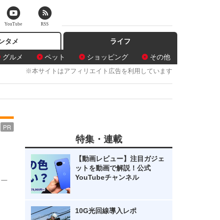
YouTube
RSS
ンタメ
ライフ
グルメ
ペット
ショッピング
その他
※本サイトはアフィリエイト広告を利用しています
PR
特集・連載
【動画レビュー】注目ガジェ
ットを動画で解説！公式
YouTubeチャンネル
ター
10G光回線導入レポ