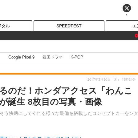
X
ジタル
SPEEDTEST
エ
I
Google Pixel 9
韓国ドラマ
K-POP
2017年3月30日（木） 19時24分
るのだ！ホンダアクセス「わんこ
が誕生 8枚目の写真・画像
そう快適にしてくれる様々な装備を搭載したコンセプトカーをン