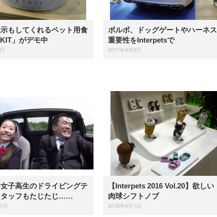
表示もしてくれるペット用食
ボルボ、ドッグゲートやハーネス
TKIT」がデモ中
重要性をInterpetsで
2日
2017年4月2日
】女子高生のドライビングテ
【Interpets 2016 Vol.20】欲し
スタッフもたじたじ……
肉球シフトノブ
21日
2016年4月1日