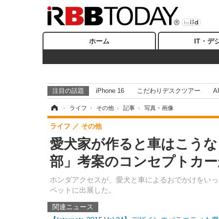
ホーム
IT・デ
注目の話題
iPhone 16
こだわりデスクツアー
A
ホーム
›
ライフ
›
その他
›
記事
›
写真・画像
ライフ
その他
愛犬家が作ると車はこうな
部」考案のコンセプトカー
ホンダアクセスが、愛犬と車によるおでかけをいっ
ペットに出展した。
関連ニュース