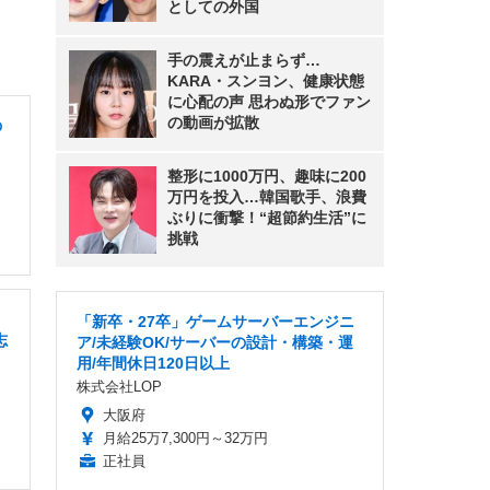
としての外国
手の震えが止まらず…
KARA・スンヨン、健康状態
に心配の声 思わぬ形でファン
の動画が拡散
の
整形に1000万円、趣味に200
万円を投入…韓国歌手、浪費
ぶりに衝撃！“超節約生活”に
挑戦
・
「新卒・27卒」ゲームサーバーエンジニ
志
ア/未経験OK/サーバーの設計・構築・運
用/年間休日120日以上
株式会社LOP
大阪府
月給25万7,300円～32万円
正社員