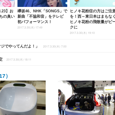
ol.23】お
欅坂46、NHK「SONGS」で
ヒノキ花粉症の方はご注
んちの臭い
新曲「不協和音」をテレビ
を！西～東日本はまもな
初パフォーマンス！
ヒノキ花粉の飛散量がピ
クに
2017.3.30(木) 17:49
2017.3.30(木) 19:10
マジでやってんだよ！」
2017.3.30(木) 7:00
定
2017.3.30(木) 18:11
17）