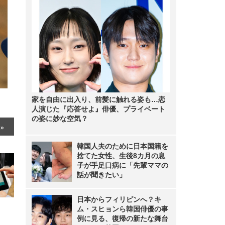
家を自由に出入り、前髪に触れる姿も…恋
人演じた『応答せよ』俳優、プライベート
の姿に妙な空気？
韓国人夫のために日本国籍を
捨てた女性、生後8カ月の息
子が手足口病に「先輩ママの
話が聞きたい」
日本からフィリピンへ？キ
ム・スヒョンら韓国俳優の事
例に見る、復帰の新たな舞台