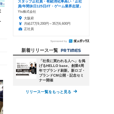
スタッフ正社員・有給消化率高い「正社
員/年間休日125日/IT・ゲーム業界志望」
意
Yts株式会社
く
大阪府
ー
月給27万9,200円～35万6,600円
正社員
Sponsored by
新着リリース一覧
「社長に買われる人へ」を掲
げるHELLO base、創業4周
年でブランド刷新。新ロゴ・
ブランドCM公開・記念セミ
ナー開催
リリース一覧をもっと見る