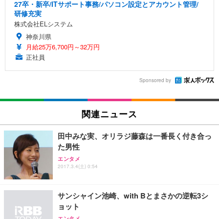
27卒・新卒/ITサポート事務/パソコン設定とアカウント管理/
研修充実
株式会社ELシステム
神奈川県
月給25万6,700円～32万円
正社員
Sponsored by
関連ニュース
田中みな実、オリラジ藤森は一番長く付き合っ
た男性
エンタメ
2017.3.4(土) 0:54
サンシャイン池崎、with Bとまさかの逆転3シ
ョット
エンタメ