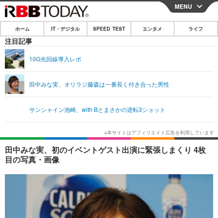
MENU
CLOSE
ホーム
IT・デジタル
SPEED TEST
エンタメ
ライフ
ホーム
注目記事
IT・デジタル
10G光回線導入レポ
IT・デジタルTOP
スマートフォン
SPEED TEST
田中みな実、オリラジ藤森は一番長く付き合った男性
ネタ
ガジェット・ツール
エンタメ
サンシャイン池崎、with Bとまさかの逆転3ショット
ショッピング
その他
エンタメTOP
映画・ドラマ
ライフ
韓流・K-POP
韓国・芸能
ライフTOP
グルメ
リリース一覧
田中みな実、初のイベントゲスト出演に緊張しまくり 4枚
音楽
スポーツ
ペット
ショッピング
目の写真・画像
プッシュ通知の停止方法
グラビア
ブログ
その他
ショッピング
その他