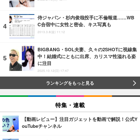
侍ジャパン・杉内俊哉投手に不倫報道……WB
C合宿中に女性と密会、キス写真も
2013.3.8(金) 11:12
BIGBANG・SOL夫妻、久々の2SHOTに視線集
中！結婚式にともに出席、カリスマ性溢れる姿
に注目
2025.10.12(日) 17:47
ランキングをもっと見る
特集・連載
【動画レビュー】注目ガジェットを動画で解説！公式Y
ouTubeチャンネル