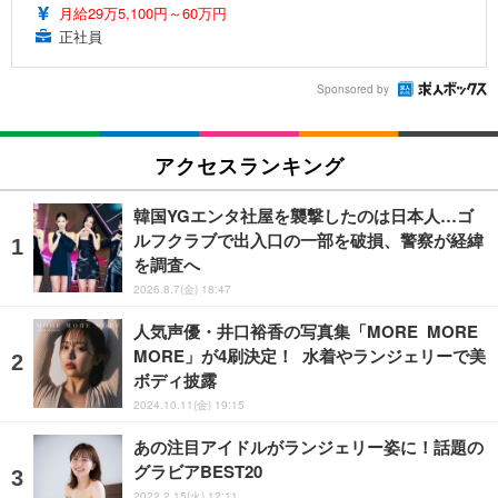
月給29万5,100円～60万円
正社員
Sponsored by
アクセスランキング
韓国YGエンタ社屋を襲撃したのは日本人…ゴ
ルフクラブで出入口の一部を破損、警察が経緯
を調査へ
2026.8.7(金) 18:47
人気声優・井口裕香の写真集「MORE MORE
MORE」が4刷決定！ 水着やランジェリーで美
ボディ披露
2024.10.11(金) 19:15
あの注目アイドルがランジェリー姿に！話題の
グラビアBEST20
2022.2.15(火) 12:11