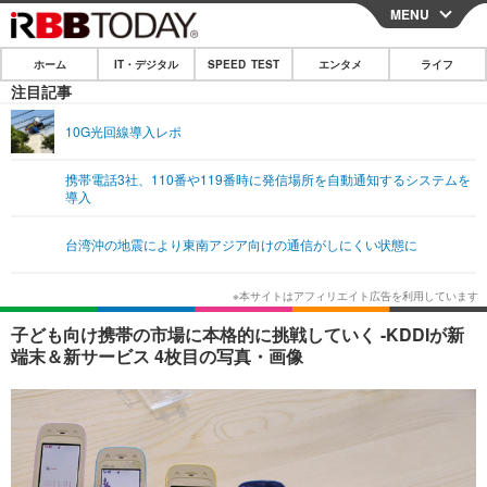
MENU
CLOSE
ホーム
IT・デジタル
SPEED TEST
エンタメ
ライフ
ホーム
注目記事
IT・デジタル
10G光回線導入レポ
IT・デジタルTOP
スマートフォン
SPEED TEST
携帯電話3社、110番や119番時に発信場所を自動通知するシステムを
導入
ネタ
ガジェット・ツール
エンタメ
台湾沖の地震により東南アジア向けの通信がしにくい状態に
ショッピング
その他
エンタメTOP
映画・ドラマ
ライフ
韓流・K-POP
韓国・芸能
ライフTOP
グルメ
リリース一覧
子ども向け携帯の市場に本格的に挑戦していく -KDDIが新
音楽
スポーツ
ペット
ショッピング
端末＆新サービス 4枚目の写真・画像
プッシュ通知の停止方法
グラビア
ブログ
その他
ショッピング
その他