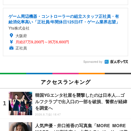
ゲーム周辺機器・コントローラーの組立スタッフ正社員・有
給消化率高い「正社員/年間休日125日/IT・ゲーム業界志望」
Yts株式会社
大阪府
月給27万9,200円～35万6,600円
正社員
Sponsored by
アクセスランキング
韓国YGエンタ社屋を襲撃したのは日本人…ゴ
ルフクラブで出入口の一部を破損、警察が経緯
を調査へ
2026.8.7(金) 18:47
人気声優・井口裕香の写真集「MORE MORE