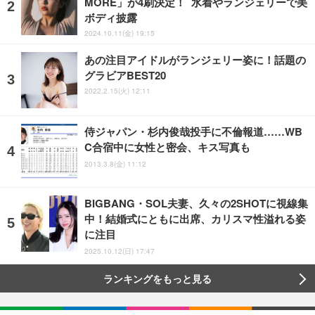
MORE」が4刷決定！ 水着やランジェリーで美
ボディ披露
2024.10.11(金) 19:15
あの注目アイドルがランジェリー姿に！話題の
グラビアBEST20
2022.2.15(火) 12:11
侍ジャパン・杉内俊哉投手に不倫報道……WB
C合宿中に女性と密会、キス写真も
2013.3.8(金) 11:12
BIGBANG・SOL夫妻、久々の2SHOTに視線集
中！結婚式にともに出席、カリスマ性溢れる姿
に注目
2025.10.12(日) 17:47
ランキングをもっと見る