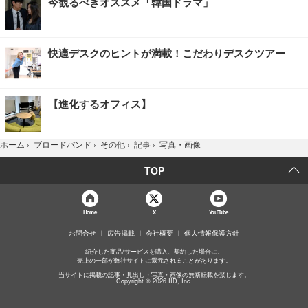
今観るべきオススメ「韓国ドラマ」
快適デスクのヒントが満載！こだわりデスクツアー
【進化するオフィス】
写真・画像
ホーム
›
ブロードバンド
›
その他
›
記事
›
TOP
Home
X
YouTube
お問合せ
広告掲載
会社概要
個人情報保護方針
紹介した商品/サービスを購入、契約した場合に、
売上の一部が弊社サイトに還元されることがあります。
当サイトに掲載の記事・見出し・写真・画像の無断転載を禁じます。
Copyright © 2026 IID, Inc.