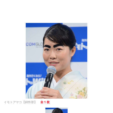
イモトアヤコ【錦怜那】
全 1 枚