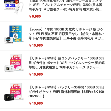
【限定10GB増量モデル】国内メーカー直営 ポケッ
ト WiFi 『プレミアムチャージWiFi』X200 (日本国
内ギガ付) ギガ割引クーポン毎月付与 端末買い切り
契約・クレカ不要 利用分だけ都度チャージ 充電不要
￥6,980
バッテリーレス 海外利用可能 ([X200]100GB/365日)
【ecoco】 1年間 100GB 充電式 リチャージ 型 ポケ
ット Wi-Fi 契約不要 月額費用なし 【紛失・水濡れ・
落下も1年間交換保証】 工事不要 長時間利用 ギガ
リチャージ 可能
￥10,980
【リチャージWiFi】超ロングバッテリー 100GB 365
日 ギガ付き ポケット WiFi モバイルルーター 契約返
却無し 月額費用無し 簡単ギガチャージ リチャージ
電源ONで即時使える SE Pro 液晶画面付き バッテ
￥10,980
リー内蔵【SEProWH-100GB/365日】
【リチャージWiFi】バッテリー35時間 100GB 365日
ギガ付 ポケット WiFi 海外利用可能【SEProBK-100
GB/365日】
￥10,980