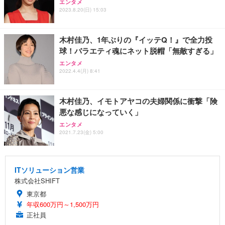
エンタメ
2023.8.20(日) 15:03
木村佳乃、1年ぶりの『イッテQ！』で全力投
球！バラエティ魂にネット脱帽「無敵すぎる」
エンタメ
2022.4.4(月) 8:41
木村佳乃、イモトアヤコの夫婦関係に衝撃「険
悪な感じになっていく」
エンタメ
2021.7.23(金) 5:00
ITソリューション営業
株式会社SHIFT
東京都
年収600万円～1,500万円
正社員