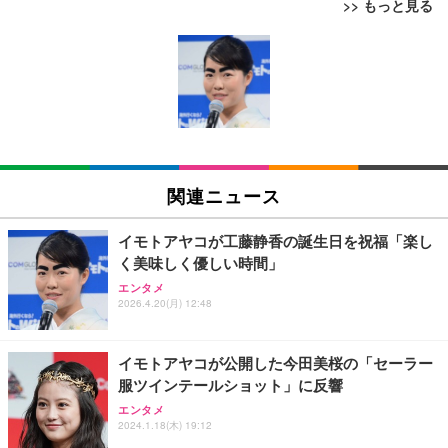
>> もっと見る
エレコム 充電器 Type-C USB-C 20W USB PD対応
松阪牛 グルメ ハンバーグ 【誕生日ギフトセット】
アイリスオーヤマ デスクがスッキリするモニター台
ケーブル一体型 1.5m PSE認証品 GaN採用 折りたた
誕生日プレゼント 高級 ハンバーグ 肉 ギフト 牛肉
幅59cm ブラック 目線が上がるので首肩の負担が軽
み式プラグ しろちゃん 【 iPhone16 15 等対応】 E
食べ物 冷凍 高級 内祝 お返し 人気 お取り寄せ グル
減 インテリアになじむシンプルデザイン ほこりが溜
C-AC6920WF
メ 出産 男性 土産 女性 お父さん お母さん
まりにくいフラット設計 ディスプレイ台 机上台 PC
￥1,090
￥4,000
￥1,709
台 キーボード マウス収納 幅約59×奥行約25×高さ約
8.6㎝ MNS-590
モバイルバッテリー 大容量 30000mAh 【22.5W/20
松阪牛 グルメ ハンバーグ【オレンジ花束カード】
エレコム ノートPCスタンド 折りたたみ 8段階 9.5c
W急速充電 4本ケーブル内蔵】 209g超軽量 小型 バ
松坂牛 花 カード 高級ハンバーグ 肉 ギフト 牛肉 食
m高さアップ脚 スマホスタンド付 ~15.6インチノー
関連ニュース
ッテリー 5台同時充電 Type-C出力 スマホ 充電器 LC
べ物 冷凍 高級 プレゼント 内祝 お返し 人気 お取り
トPC対応 折りたたみ時サイズ:幅280×奥行280×高さ
D残量表示 LEDライト付き ストラップ付き 持ち運び
寄せ グルメ
26mm 耐荷重:10kg ブラック PCA-LTSH8BK
￥2,469
￥4,000
￥2,309
携帯充電器 停電対策 アウトドア/旅行/出張/防災/緊
イモトアヤコが工藤静香の誕生日を祝福「楽し
急用 iOS/Android各種他対応 機内持込可 (高級白い)
く美味しく優しい時間」
エレコム 充電器 Type-C USB-C 20W USB PD対応 1
父の日ギフト 松阪牛 グルメ ハンバーグ【父の日短
エレコム ノートPCスタンド 折りたたみ8段階 9.5cm
エンタメ
ポート PSE認証品 GaN採用 折りたたみ式プラグ ホ
冊 ブルー花束カード】父の日 食べ物 肉 父 お父さん
折りたたみ時サイズ:幅280×厚み280×高さ26mm 耐
2026.4.20(月) 12:48
ワイト 【 iPhone16 15 等対応】 EC-AC6820WH
お取り寄せグルメ おつまみ ハンバーグギフト 冷凍
荷重:10kg ホワイト PCA-LTSH8WH
松良 お取り寄せ 絶品
￥790
￥4,000
￥2,030
イモトアヤコが公開した今田美桜の「セーラー
服ツインテールショット」に反響
エレコム 充電器 40W 2ポート Type-C USB PD対応
お中元 ギフト 【TV紹介されました♪】 純系 名古屋
エレコム モニター台 モニタースタンド ディスプレ
エンタメ
PPS対応 GaN II採用 折りたたみ式プラグ ホワイト
コーチン 燻製 4種 セット おつまみ お取り寄せグル
イ 台 ~27インチディスプレイ フルキーボード収納可
2024.1.18(木) 19:12
EC-AC10640WH
メ 100％国産 高級 地鶏 お肉 ハム ソーセージ 冷凍
能 幅520×奥行260×高さ80mm 耐荷重:10kg ブラッ