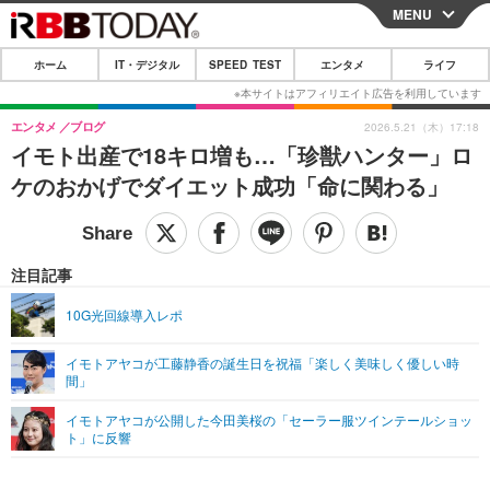
MENU
CLOSE
ホーム
IT・デジタル
SPEED TEST
エンタメ
ライフ
ホーム
IT・デジタル
エンタメ
ブログ
2026.5.21（木）17:18
イモト出産で18キロ増も…「珍獣ハンター」ロ
IT・デジタルTOP
スマートフォン
SPEED TEST
ケのおかげでダイエット成功「命に関わる」
ネタ
ガジェット・ツール
エンタメ
ショッピング
その他
エンタメTOP
映画・ドラマ
ライフ
注目記事
韓流・K-POP
韓国・芸能
ライフTOP
グルメ
リリース一覧
10G光回線導入レポ
音楽
スポーツ
ペット
ショッピング
プッシュ通知の停止方法
イモトアヤコが工藤静香の誕生日を祝福「楽しく美味しく優しい時
間」
グラビア
ブログ
その他
イモトアヤコが公開した今田美桜の「セーラー服ツインテールショッ
ショッピング
その他
ト」に反響