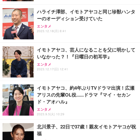
化粧箱入り 手提げ紙袋 熨斗対応可 南部食鶏 RK-29-
ク PCA-DPSW528NBK
￥1,790
￥4,066
￥2,370
B-R
ハライチ澤部、イモトアヤコと同じ珍獣ハンタ
ーのオーディション受けていた
エレコム 65W 充電器 Type-C コンセント 急速 PD対
Butz Delicatessen おつまみアソートセット 【誕生
エレコム モニタースタンド ディスプレイスタンド
応 スイング式プラグ採用 PSE技術基準適合 ブラッ
日用（バースデーカード付き）】 おつまみセット 6
モニター台 17~27インチ対応 高さ無段階調整 昇降タ
エンタメ
ク EC-AC12465BK
品 食べ比べ ご自宅用 お中元 合鴨 牛タン ロースト
イプ 180度調整可能 耐荷重 ブラック DPAWVL02BK
2023.12.18(月) 8:41
ビーフ 燻製 詰め合わせ ギフト プレゼント おしゃれ
￥2,190
￥2,952
￥3,540
お取り寄せ 肉 国産 ビール オードブル 3000円
イモトアヤコ、芸人になることを父に明かして
いなかった？！『日曜日の初耳学』
エンタメ
2023.12.17(日) 12:41
イモトアヤコ、約4年ぶりTVドラマ出演！広瀬
アリスの先輩OL役......ドラマ『マイ・セカン
ド・アオハル』
エンタメ
2023.9.5(火) 10:29
北川景子、22日で37歳！親友イモトアヤコが祝
福