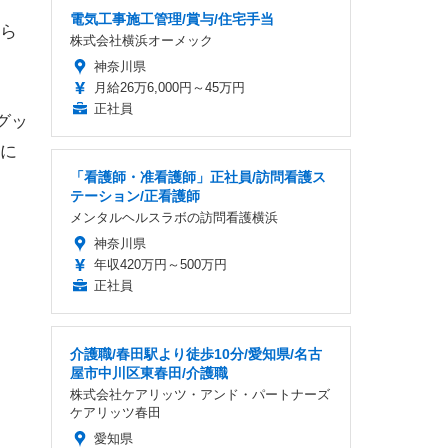
電気工事施工管理/賞与/住宅手当
ら
株式会社横浜オーメック
神奈川県
月給26万6,000円～45万円
正社員
グッ
に
「看護師・准看護師」正社員/訪問看護ス
テーション/正看護師
メンタルヘルスラボの訪問看護横浜
神奈川県
年収420万円～500万円
正社員
介護職/春田駅より徒歩10分/愛知県/名古
屋市中川区東春田/介護職
株式会社ケアリッツ・アンド・パートナーズ
ケアリッツ春田
愛知県