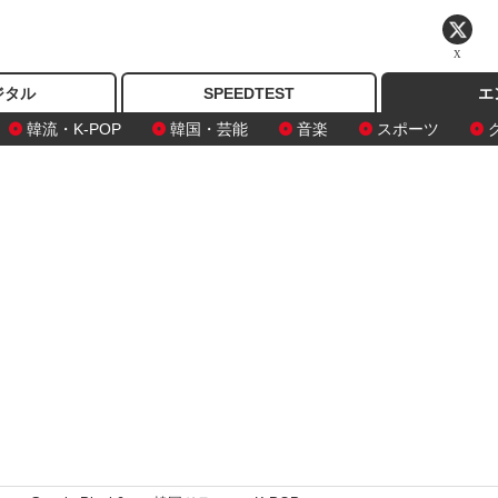
X
ジタル
SPEEDTEST
エ
韓流・K-POP
韓国・芸能
音楽
スポーツ