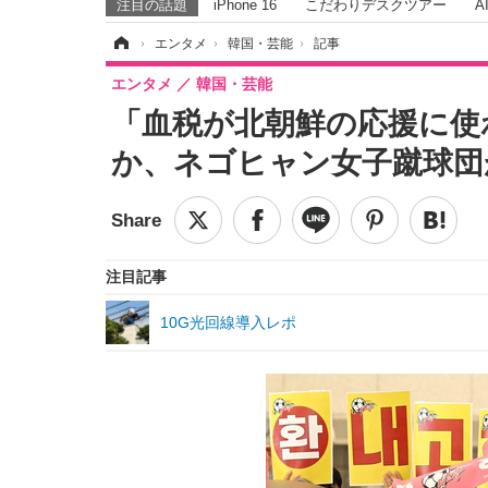
注目の話題
iPhone 16
こだわりデスクツアー
A
ホーム
›
エンタメ
›
韓国・芸能
›
記事
エンタメ
韓国・芸能
「血税が北朝鮮の応援に使
か、ネゴヒャン女子蹴球団
注目記事
10G光回線導入レポ