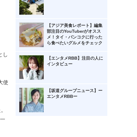
【アジア美食レポート】編集
部注目のYouTuberがオスス
メ！タイ・バンコクに行った
ら食べたいグルメをチェック
とし
【エンタメRBB】注目の人に
インタビュー
大使
【坂道グループニュース】ー
エンタメRBBー
た。
一