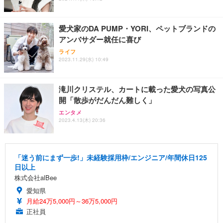
愛犬家のDA PUMP・YORI、ペットブランドの
アンバサダー就任に喜び
ライフ
2023.11.29(水) 10:49
滝川クリステル、カートに載った愛犬の写真公
開「散歩がだんだん難しく」
エンタメ
2023.4.13(木) 20:36
「迷う前にまず一歩!」未経験採用枠/エンジニア/年間休日125
日以上
株式会社alBee
愛知県
月給24万5,000円～36万5,000円
正社員