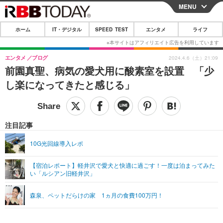
MENU
CLOSE
ホーム
IT・デジタル
SPEED TEST
エンタメ
ライフ
ホーム
IT・デジタル
エンタメ
ブログ
2024.4.6（土）21:09
前園真聖、病気の愛犬用に酸素室を設置 「少
IT・デジタルTOP
スマートフォン
SPEED TEST
し楽になってきたと感じる」
ネタ
ガジェット・ツール
エンタメ
ショッピング
その他
エンタメTOP
映画・ドラマ
ライフ
注目記事
韓流・K-POP
韓国・芸能
ライフTOP
グルメ
リリース一覧
10G光回線導入レポ
音楽
スポーツ
ペット
ショッピング
プッシュ通知の停止方法
【宿泊レポート】軽井沢で愛犬と快適に過ごす！一度は泊まってみた
い「ルシアン旧軽井沢」
グラビア
ブログ
その他
ショッピング
その他
森泉、ペットだらけの家 1ヵ月の食費100万円！