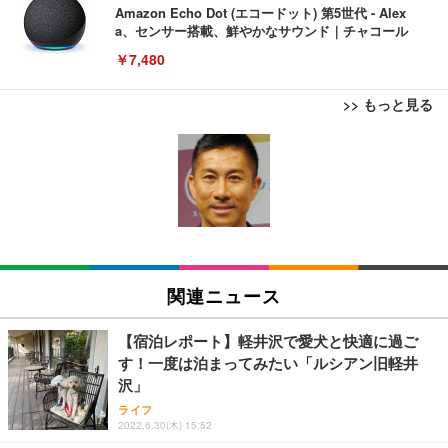
Amazon Echo Dot (エコードット) 第5世代 - Alex
a、センサー搭載、鮮やかなサウンド｜チャコール
￥7,480
>> もっと見る
[EdoErgo] オフィスチェア 椅子 テレワーク 疲れな
EIZO ビジネス向けプレミアムモニター | FlexScan
Amazonベーシック ペットシーツ 薄型 レギュラー 1
い 跳ね上げ式アームレスト コンパクト 約105度ロッ
EV3240X-WT | 31.5型4K UHD・USB Type-C・ホワ
回使い捨て 無香料 ホワイト 300枚
キング pc 事務椅子 360度回転 座面昇降 強化ナイロ
イト
ン樹脂ベース 通気性メッシュ 在宅ワーク H-WY01
￥3,373
￥5,699
￥105,595
(黒網+黒枠+黒足)
EIZO ビジネス向けプレミアムモニター | FlexScan
SIHOO B100 オフィスチェア／デスクチェア メッシ
Amazonベーシック ペットシーツ 厚型 ワイド 42枚
EV2740X-WT | 27.0型4K UHD・USB Type-C・ホワ
ュチェア 人間工学 疲れない ブラック
x2袋(84枚) ホワイト(吸収面:ライトブルー)
関連ニュース
イト
￥27,999
￥3,234
￥109,572
【宿泊レポート】軽井沢で愛犬と快適に過ご
す！一度は泊まってみたい「ルシアン旧軽井
Sezlife オフィスチェア デスクチェア 疲れない テレ
沢」
【純正品】27"ゲーミングモニター DualSense 充電
ネオ・ルーライフ ネオ・オムツ L 中型犬用 26枚入
ワーク チェア 強化バックレスト 30度ロッキング機
フック付き（CFI-ZDM1J）
り 単品
ライフ
能 人間工学 椅子 腰サポート 90度跳ね上げ式アーム
2022.6.30(木) 15:52
レスト 3Dヘッドレスト ハンガー付き 高反発クッシ
￥49,979
￥1,800
￥7,680