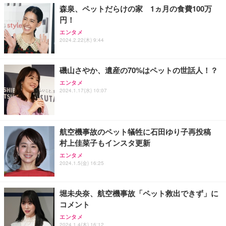
ョン PCチェア 通気性メッシュ ゲーミング/勉強/事
森泉、ペットだらけの家 1ヵ月の食費100万
務用 おしゃれ パソコンチェア (ブラック)
円！
Sezlife オフィスチェア デスクチェア 疲れない テレ
【整備済み品】Dell E2724HS 27インチ 液晶モニタ
Smart Basic(スマートベーシック) 【Amazon.co.jp
エンタメ
ワーク チェア 強化バックレスト 30度ロッキング機
ー フルHD（1920×1080）VA 非光沢 HDMI/DisplayP
限定】 Smart Basic アイリスオーヤマ ペットシーツ
2024.2.22(木) 9:44
能 人間工学 椅子 腰サポート 90度跳ね上げ式アーム
ort/VGA スピーカー内蔵 高さ調整 スイベル VESA対
超厚型 お徳用 ワイド 100枚入 (x 1) (ケース販売)
レスト 3Dヘッドレスト ハンガー付き 高反発クッシ
応 ComfortView ビジネス向け
￥7,680
￥15,800
￥3,670
ョン PCチェア 通気性メッシュ ゲーミング/勉強/事
磯山さやか、遺産の70%はペットの世話人！？
務用 おしゃれ パソコンチェア (ホワイト)
ANDWINT オフィスチェア デスクチェア 肘なし メ
【MiniLED/24.5inch/280Hz/FHD】GRAPHT THE S
エンタメ
アイリスオーヤマ ペットシーツ 超厚型 お徳用 レギ
2024.1.17(水) 10:07
ッシュ 通気性 ランバーサポート付き 腰サポート ガ
HOOTER Gaming Monitor 24” Essential ゲーミン
ュラー 200枚入【Amazon.co.jp限定】
ス圧無段階昇降 360度回転 キャスター付き コンパク
グモニター QD 24.5インチ 1ms FHD 量子ドット 残
ト 幅52×奥行58.5×高さ84～96cm テレワーク 在宅
像低減 (3年保証 | 輝点保証 | 日本メーカー)
￥3,731
￥4,139
￥34,980
勤務 ブラック
航空機事故のペット犠牲に石田ゆり子再投稿
村上佳菜子もインスタ更新
エンタメ
2024.1.5(金) 16:25
堀未央奈、航空機事故「ペット救出できず」に
コメント
エンタメ
2024.1.4(木) 16:12